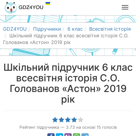
T
o
g
g
GDZ4YOU
Підручники
6 клас
Всесвітня історія
l
Шкільний підручник 6 клас всесвітня історія С.О.
e
Голованов «Астон» 2019 рік
n
a
v
Шкільний підручник 6 клас
i
всесвітня історія С.О.
g
a
Голованов «Астон» 2019
t
i
рік
o
n
Рейтинг підручника
—
3.73
на основі
15
голосів