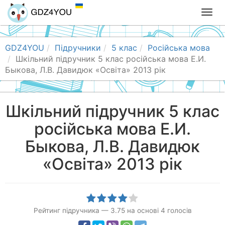
T
o
g
g
GDZ4YOU
Підручники
5 клас
Російська мова
l
Шкільний підручник 5 клас російська мова Е.И.
e
Быкова, Л.В. Давидюк «Освіта» 2013 рік
n
a
v
Шкільний підручник 5 клас
i
російська мова Е.И.
g
a
Быкова, Л.В. Давидюк
t
i
«Освіта» 2013 рік
o
n
Рейтинг підручника
—
3.75
на основі
4
голосів