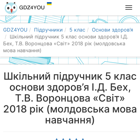
T
o
g
g
GDZ4YOU
Підручники
5 клас
Основи здоров’я
l
Шкільний підручник 5 клас основи здоров’я І.Д.
e
Бех, Т.В. Воронцова «Світ» 2018 рік (молдовська
n
мова навчання)
a
v
i
Шкільний підручник 5 клас
g
основи здоров’я І.Д. Бех,
a
t
Т.В. Воронцова «Світ»
i
o
2018 рік (молдовська мова
n
навчання)