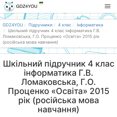
T
o
g
g
GDZ4YOU
Підручники
4 клас
Інформатика
l
Шкільний підручник 4 клас інформатика Г.В.
e
Ломаковська, Г.О. Проценко «Освіта» 2015 рік
n
(російська мова навчання)
a
v
i
Шкільний підручник 4 клас
g
інформатика Г.В.
a
t
Ломаковська, Г.О.
i
o
Проценко «Освіта» 2015
n
рік (російська мова
навчання)