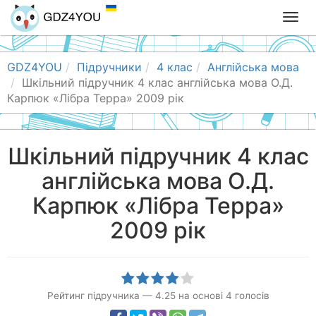
T
o
g
g
GDZ4YOU
Підручники
4 клас
Англійська мова
l
Шкільний підручник 4 клас англійська мова О.Д.
e
Карпюк «Лібра Терра» 2009 рік
n
a
v
Шкільний підручник 4 клас
i
англійська мова О.Д.
g
a
Карпюк «Лібра Терра»
t
i
2009 рік
o
n
Рейтинг підручника
—
4.25
на основі
4
голосів