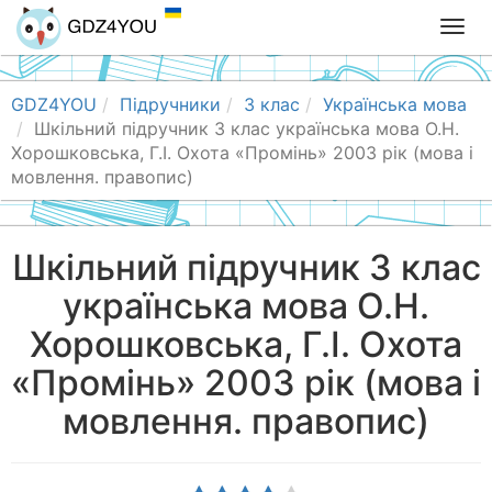
T
o
g
g
GDZ4YOU
Підручники
3 клас
Українська мова
l
Шкільний підручник 3 клас українська мова О.Н.
e
Хорошковська, Г.І. Охота «Промінь» 2003 рік (мова і
n
мовлення. правопис)
a
v
i
Шкільний підручник 3 клас
g
українська мова О.Н.
a
t
Хорошковська, Г.І. Охота
i
o
«Промінь» 2003 рік (мова і
n
мовлення. правопис)