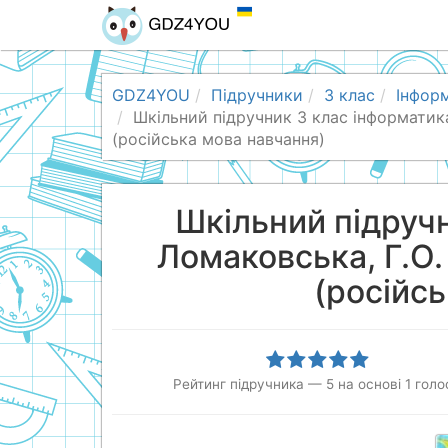
GDZ4YOU
Підручники
3 клас
Інфор
Шкільний підручник 3 клас інформатика
(російська мова навчання)
Шкільний підручн
Ломаковська, Г.О.
(російс
Рейтинг підручника
—
5
на основі
1
голо