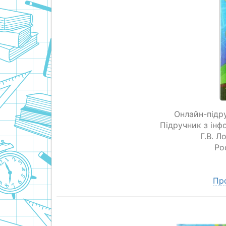
Онлайн-підр
Підручник з інф
Г.В. 
Ро
Пр