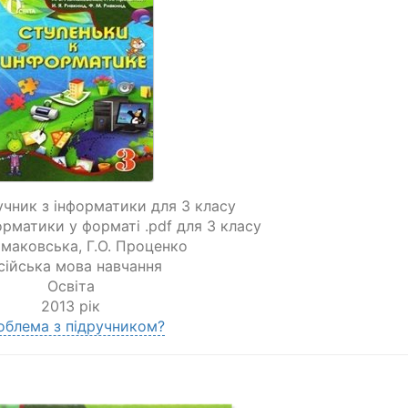
учник з інформатики для 3 класу
орматики у форматі .pdf для 3 класу
Ломаковська
,
Г.О. Проценко
сійська мова навчання
Освіта
2013 рік
облема з підручником?