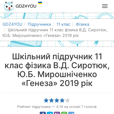
T
o
g
g
GDZ4YOU
Підручники
11 клас
Фізика
l
Шкільний підручник 11 клас фізика В.Д. Сиротюк,
e
Ю.Б. Мирошніченко «Генеза» 2019 рік
n
a
v
Шкільний підручник 11
i
клас фізика В.Д. Сиротюк,
g
a
Ю.Б. Мирошніченко
t
i
«Генеза» 2019 рік
o
n
Рейтинг підручника
—
4.14
на основі
7
голосів