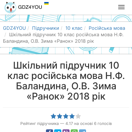
T
o
g
g
GDZ4YOU
Підручники
10 клас
Російська мова
l
Шкільний підручник 10 клас російська мова Н.Ф.
e
Баландина, О.В. Зима «Ранок» 2018 рік
n
a
v
Шкільний підручник 10
i
клас російська мова Н.Ф.
g
a
Баландина, О.В. Зима
t
i
«Ранок» 2018 рік
o
n
Рейтинг підручника
—
4.17
на основі
6
голосів