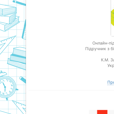
Онлайн-під
Підручник з бі
К.М. 
Укр
Пр