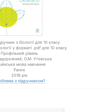
ручник з біології для 10 класу
ології у форматі .pdf для 10 класу
Профільний рівень
Задорожний
,
О.М. Утєвська
аїнська мова навчання
Ранок
2018 рік
облема з підручником?