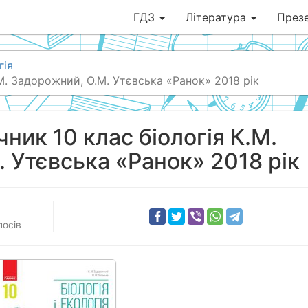
ГДЗ
Література
Презе
гія
.М. Задорожний, О.М. Утєвська «Ранок» 2018 рік
ник 10 клас біологія К.М.
 Утєвська «Ранок» 2018 рік
лосів