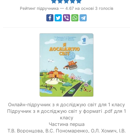
Рейтинг підручника
—
4.67
на основі
3
голосів
Онлайн-підручник з я досліджую світ для 1 класу
Підручник з я досліджую світ у форматі .pdf для 1
класу
Частина перша
Т.В. Воронцова
,
В.С. Пономаренко
,
О.Л. Хомич
,
І.В.