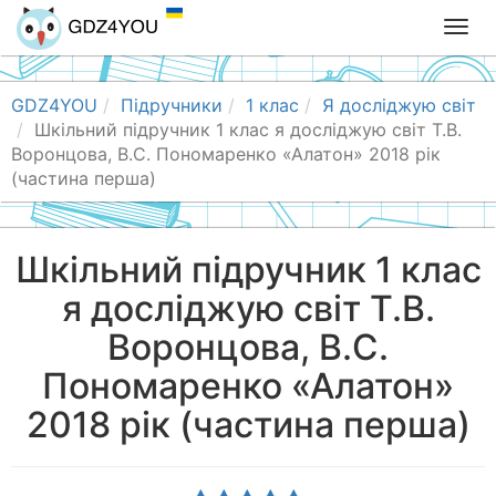
T
o
g
g
GDZ4YOU
Підручники
1 клас
Я досліджую світ
l
Шкільний підручник 1 клас я досліджую світ Т.В.
e
Воронцова, В.С. Пономаренко «Алатон» 2018 рік
n
(частина перша)
a
v
i
Шкільний підручник 1 клас
g
я досліджую світ Т.В.
a
t
Воронцова, В.С.
i
o
Пономаренко «Алатон»
n
2018 рік (частина перша)