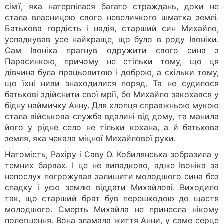
сім’ї, яка натерпілася багато страждань, доки не
стала власницею свого невеличкого шматка землі.
Батькова гордість і надія, старший син Михайло,
успадкував усе найкраще, що було в роду Івоніки.
Сам Івоніка прагнув одружити свого сина з
Парасинкою, причому не стільки тому, що ця
дівчина була працьовитою і доброю, а скільки тому,
що їхні ниви знаходилися поряд. Та не судилося
батькові здійснити свої мрії, бо Михайло закохався у
бідну наймичку Анну. Для хлопця справжньою мукою
стала військова служба вдалині від дому, та манила
його у рідне село не тільки кохана, а й батькова
земля, яка чекала міцної Михайлової руки.
Натомість, Рахіру і Саву О. Кобилянська зобразила у
темних барвах. І це не випадково, адже Івоніка за
непослух погрожував залишити молодшого сина без
спадку і усю землю віддати Михайлові. Виходило
так, що старший брат був перешкодою до щастя
молодшого. Смерть Михайла не принесла нікому
полегшення. Вона зламала життя Анни, у саме серце