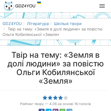
T
o
g
g
GDZ4YOU
Література
Шкільні твори
l
Твір на тему: «Земля в долі людини» за повістю
e
Ольги Кобилянської «Земля»
n
a
v
Твір на тему: «Земля в
i
долі людини» за повістю
g
a
Ольги Кобилянської
t
i
«Земля»
o
n
Рейтинг твору
—
4.06
на основі
16
голосів