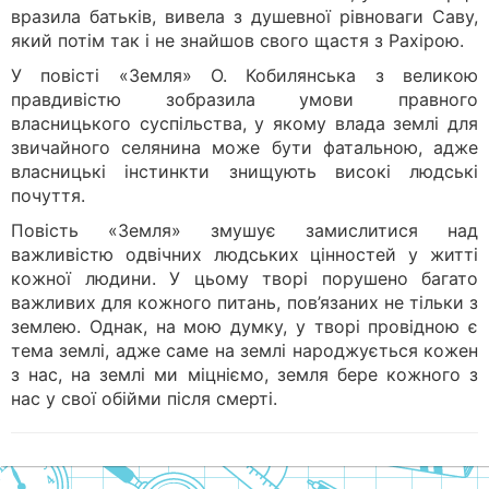
вразила батьків, вивела з душевної рівноваги Саву,
який потім так і не знайшов свого щастя з Рахірою.
У повісті «Земля» О. Кобилянська з великою
правдивістю зобразила умови правного
власницького суспільства, у якому влада землі для
звичайного селянина може бути фатальною, адже
власницькі інстинкти знищують високі людські
почуття.
Повість «Земля» змушує замислитися над
важливістю одвічних людських цінностей у житті
кожної людини. У цьому творі порушено багато
важливих для кожного питань, пов’язаних не тільки з
землею. Однак, на мою думку, у творі провідною є
тема землі, адже саме на землі народжується кожен
з нас, на землі ми міцніємо, земля бере кожного з
нас у свої обійми після смерті.