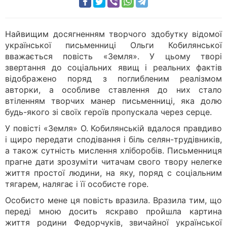
Найвищим досягненням творчого здобутку відомої
української письменниці Ольги Кобилянської
вважається повість «Земля». У цьому творі
звертання до соціальних явищ і реальних фактів
відображено поряд з поглибленим реалізмом
авторки, а особливе ставлення до них стало
втіленням творчих манер письменниці, яка долю
будь-якого зі своїх героїв пропускала через серце.
У повісті «Земля» О. Кобилянській вдалося правдиво
і щиро передати сподівання і біль селян-трудівників,
а також сутність мислення хліборобів. Письменниця
прагне дати зрозуміти читачам свого твору нелегке
життя простої людини, на яку, поряд с соціальним
тягарем, налягає і її особисте горе.
Особисто мене ця повість вразила. Вразила тим, що
переді мною досить яскраво пройшла картина
життя родини Федорчуків, звичайної української