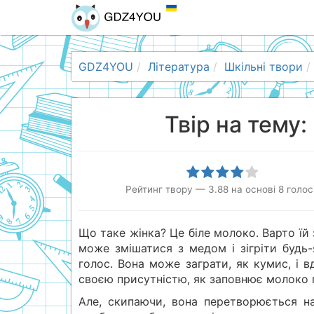
GDZ4YOU
Література
Шкільні твори
Твір на тему:
Рейтинг твору
—
3.88
на основі
8
голос
Що таке жінка? Це біле молоко. Варто їй 
може змішатися з медом і зігріти будь-
голос. Вона може заграти, як кумис, і 
своєю присутністю, як заповнює молоко г
Але, скипаючи, вона перетворюється на 