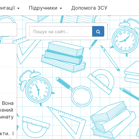
нтації
Підручники
Допомога ЗСУ
. Вона
жений
імнату
ти. І