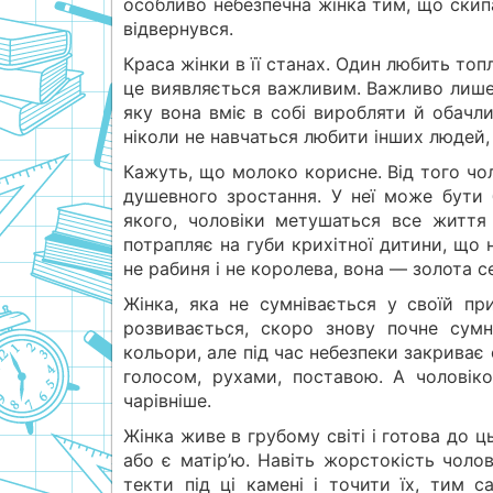
особливо небезпечна жінка тим, що скип
відвернувся.
Краса жінки в її станах. Один любить топ
це виявляється важливим. Важливо лише 
яку вона вміє в собі виробляти й обачлив
ніколи не навчаться любити інших людей,
Кажуть, що молоко корисне. Від того чо
душевного зростання. У неї може бути 
якого, чоловіки метушаться все життя
потрапляє на губи крихітної дитини, що н
не рабиня і не королева, вона — золота с
Жінка, яка не сумнівається у своїй при
розвивається, скоро знову почне сумн
кольори, але під час небезпеки закриває
голосом, рухами, поставою. А чоловіко
чарівніше.
Жінка живе в грубому світі і готова до ц
або є матір’ю. Навіть жорстокість чолов
текти під ці камені і точити їх, тим