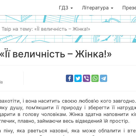
ГДЗ
Література
Презе
Твір на тему: «Її величність – Жінка!»
 «Її величність – Жінка!»
ів
захотіти, і вона наситить своєю любов’ю кого завгодно
яку душу, пом’якшити її природу і зберегти її натруд
вдарити в голову чоловікам. Жінка здатна наповнити к
лечик, плавно, займаючи весь відведений їй простір.
піну, яка рветься назовні, яка може обпалити і втек