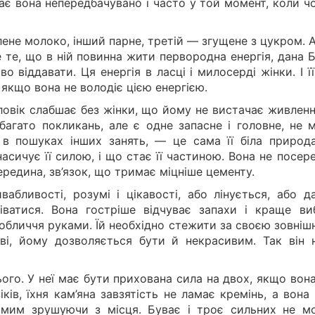
ає вона непередбачувано і часто у той момент, коли ч
лене молоко, інший парне, третій — згущене з цукром. 
те, що в ній повинна жити первородна енергія, дана Б
о віддавати. Ця енергія в ласці і милосерді жінки. І ї
 якщо вона не володіє цією енергією.
ловік слабшає без жінки, що йому не вистачає живленн
багато покликань, але є одне запасне і головне, не 
 в пошуках інших занять, — це сама її біла природа
асичує її силою, і що стає її частиною. Вона не посер
ередина, зв’язок, що тримає міцніше цементу.
вабливості, розумі і цікавості, або лінується, або д
іватися. Вона гостріше відчуває запахи і краще ви
 обличчя руками. Їй необхідно стежити за своєю зовніш
ві, йому дозволяється бути й некрасивим. Так він н
ього. У неї має бути прихована сила на двох, якщо вон
іків, їхня кам’яна завзятість не ламає кремінь, а вон
 самим зрушуючи з місця. Буває і троє сильних не м