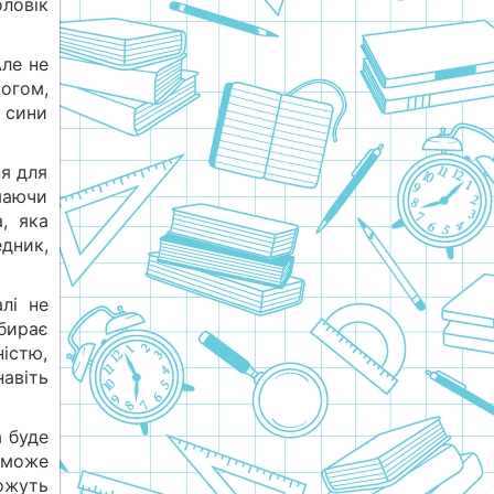
оловік
Але не
огом,
ї сини
я для
маючи
, яка
едник,
алі не
бирає
ністю,
авіть
а буде
а може
ожуть