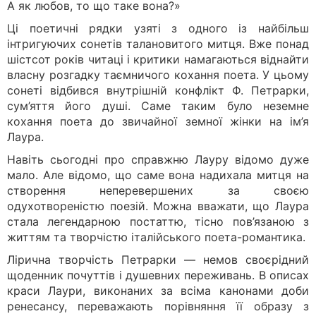
А як любов, то що таке вона?»
Ці поетичні рядки узяті з одного із найбільш
інтригуючих сонетів талановитого митця. Вже понад
шістсот років читаці і критики намагаються віднайти
власну розгадку таємничого кохання поета. У цьому
сонеті відбився внутрішній конфлікт Ф. Петрарки,
сум’яття його душі. Саме таким було неземне
кохання поета до звичайної земної жінки на ім’я
Лаура.
Навіть сьогодні про справжню Лауру відомо дуже
мало. Але відомо, що саме вона надихала митця на
створення неперевершених за своєю
одухотвореністю поезій. Можна вважати, що Лаура
стала легендарною постаттю, тісно пов’язаною з
життям та творчістю італійського поета-романтика.
Лірична творчість Петрарки — немов своєрідний
щоденник почуттів і душевних переживань. В описах
краси Лаури, виконаних за всіма канонами доби
ренесансу, переважають порівняння її образу з