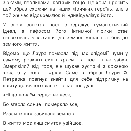
зірками, перлинами, квітами тощо. Це хоча і робить
цей образ схожим на інших ліричних героїнь, але в
той же час відокремлює й індивідуалізує його.
У своїх сонетах поет стверджує гуманістичний
ідеал, а пафосом його інтимної лірики стає
негріховність кохання до земної жінки і любов до
земного життя.
Відомо, що Лаура померла під час епідемії чуми у
самому розквіті сил і краси. Та поет її не забув.
Змертвілий від горя, він шукав зустрічі з коханою
хоча б у снах і мріях. Саме в образі Лаури Ф.
Петрарка прагнув знайти для себе підтримку на
шляху до вічного життя і спасіння душі:
«Ніщо поваби серцю не несе,
Бо згасло сонце і померкло все,
Разом із ним засипане землею.
В життя моє лиш смуток увійшов.