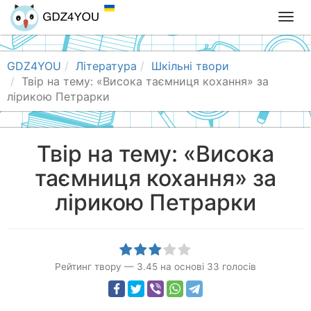
T
o
g
g
GDZ4YOU
Література
Шкільні твори
l
Твір на тему: «Висока таємниця кохання» за
e
лірикою Петрарки
n
a
v
Твір на тему: «Висока
i
таємниця кохання» за
g
a
лірикою Петрарки
t
i
o
n
Рейтинг твору
—
3.45
на основі
33
голосів