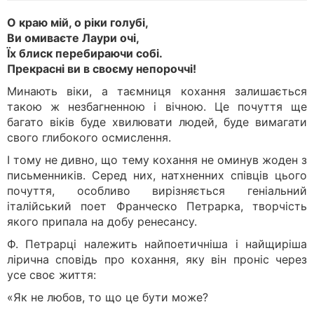
О краю мій, о ріки голубі,
Ви омиваєте Лаури очі,
Їх блиск перебираючи собі.
Прекрасні ви в своєму непороччі!
Минають віки, а таємниця кохання залишається
такою ж незбагненною і вічною. Це почуття ще
багато віків буде хвилювати людей, буде вимагати
свого глибокого осмислення.
І тому не дивно, що тему кохання не оминув жоден з
письменників. Серед них, натхненних співців цього
почуття, особливо вирізняється геніальний
італійський поет Франческо Петрарка, творчість
якого припала на добу ренесансу.
Ф. Петрарці належить найпоетичніша і найщиріша
лірична сповідь про кохання, яку він проніс через
усе своє життя:
«Як не любов, то що це бути може?