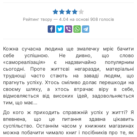
Рейтинг твору
—
4.04
на основі
908
голосів
Кожна сучасна людина ще змалечку мріє бачити
себе успішною. Не дивно, що слово
«самореалізація» є надзвичайно популярним
сьогодні. Проте життєві негаразди, матеріальні
труднощі часто стають на заваді людям, що
прагнуть успіху. Хтось сміливо долає перешкоди на
своєму шляху, а хтось втрачає віру в себе,
відмовляється від високих ідей, задовольняється
тим, що має…
До кого ж приходить справжній успіх у житті? Я
впевнена, що це питання здавна цікавить
суспільство. Останнім часом у книжних магазинах
можна побачити чимало книг і посібників про те, як