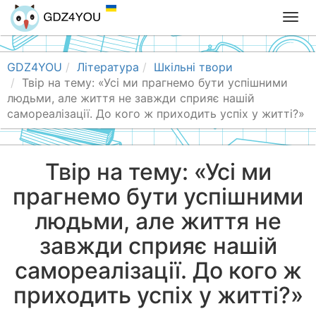
T
o
g
g
GDZ4YOU
Література
Шкільні твори
l
Твір на тему: «Усі ми прагнемо бути успішними
e
людьми, але життя не завжди сприяє нашій
n
самореалізації. До кого ж приходить успіх у житті?»
a
v
i
Твір на тему: «Усі ми
g
прагнемо бути успішними
a
t
людьми, але життя не
i
o
завжди сприяє нашій
n
самореалізації. До кого ж
приходить успіх у житті?»