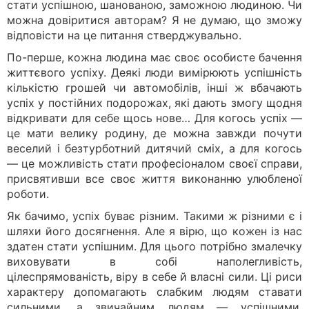
стати успішною, шанованою, заможною людиною. Чи
можна довіритися авторам? Я не думаю, що зможу
відповісти на це питання стверджувально.
По-перше, кожна людина має своє особисте бачення
життєвого успіху. Деякі люди вимірюють успішність
кількістю грошей чи автомобілів, інші ж вбачають
успіх у постійних подорожах, які дають змогу щодня
відкривати для себе щось нове… Для когось успіх —
це мати велику родину, де можна завжди почути
веселий і безтурботний дитячий сміх, а для когось
— це можливість стати професіоналом своєї справи,
присвятивши все своє життя виконанню улюбленої
роботи.
Як бачимо, успіх буває різним. Такими ж різними є і
шляхи його досягнення. Але я вірю, що кожен із нас
здатен стати успішним. Для цього потрібно змалечку
виховувати в собі наполегливість,
цілеспрямованість, віру в себе й власні сили. Ці риси
характеру допомагають слабким людям ставати
сильними, а звичайним людям — успішними.