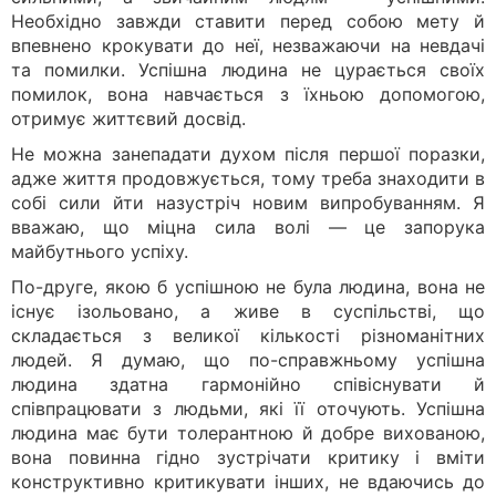
Необхідно завжди ставити перед собою мету й
впевнено крокувати до неї, незважаючи на невдачі
та помилки. Успішна людина не цурається своїх
помилок, вона навчається з їхньою допомогою,
отримує життєвий досвід.
Не можна занепадати духом після першої поразки,
адже життя продовжується, тому треба знаходити в
собі сили йти назустріч новим випробуванням. Я
вважаю, що міцна сила волі — це запорука
майбутнього успіху.
По-друге, якою б успішною не була людина, вона не
існує ізольовано, а живе в суспільстві, що
складається з великої кількості різноманітних
людей. Я думаю, що по-справжньому успішна
людина здатна гармонійно співіснувати й
співпрацювати з людьми, які її оточують. Успішна
людина має бути толерантною й добре вихованою,
вона повинна гідно зустрічати критику і вміти
конструктивно критикувати інших, не вдаючись до