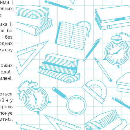
ими і
евних
а.
ка і,
ня, бо
і без
одних
ужену
рожих
да!..
илені,
ються
«Він у
ороль
понує
ти!».