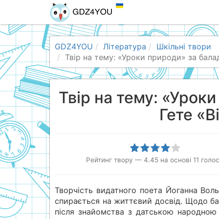
GDZ4YOU
Література
Шкільні твори
Твір на тему: «Уроки природи» за бал
Твір на тему: «Урок
Гете «В
Рейтинг твору
—
4.45
на основі
11
голос
Творчість видатного поета Йоганна Воль
спирається на життєвий досвід. Щодо ба
після знайомства з датською народною 