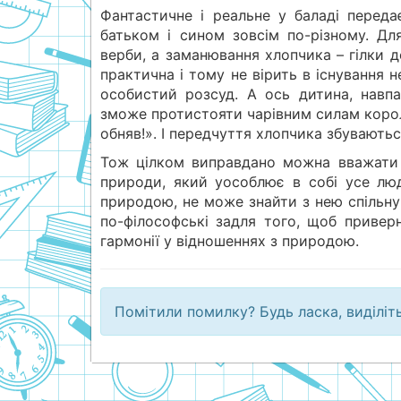
Фантастичне і реальне у баладі переда
батьком і сином зовсім по-різному. Д
верби, а заманювання хлопчика – гілки 
практична і тому не вірить в існування
особистий розсуд. А ось дитина, навпа
зможе протистояти чарівним силам короля:
обняв!». І передчуття хлопчика збуваютьс
Тож цілком виправдано можна вважати 
природи, який уособлює в собі усе лю
природою, не може знайти з нею спільну
по-філософські задля того, щоб привер
гармонії у відношеннях з природою.
Помітили помилку? Будь ласка, виділіт