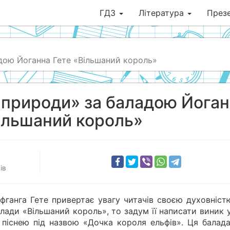
ГДЗ
Література
Презе
адою Йоганна Гете «Вільшаний король»
и природи» за баладою Йога
ільшаний король»
ів
фганга Гете привертає увагу читачів своєю духовністю
лади «Вільшаний король», то задум її написати виник 
піснею під назвою «Дочка короля ельфів». Ця балада,