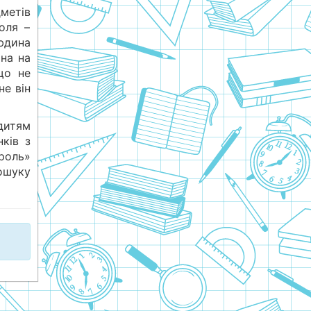
метів
оля –
людина
ина на
що не
не він
дитям
ків з
роль»
ошуку