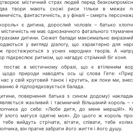
відтворює містичний страх людей перед безкомпромісн
два твори мають схожі риси тільки в межах п
мничість, фантастичність, а у фіналі – смерть персонаж
ороль» є дитина, дорослий чоловік – батько хлопчи
е містичність не має однозначного фатального тлумачен
трахами дитини. Сюжет балади максимально виразний 
 подаються у вигляді діалогу, що характерно для нар
 теж простежуються з усних народних творів. А напр
ор підкреслює ритмом, що нагадує стрімкий біг коня.
» постає в містичному образі, що є втіленням во
 щодо природи наводять ось ці слова Гете: «Приро
ас у свій круговий танок і крутить, аж поки ми, знес
уванню й підпорядковується балада.
 дитини, повернення батька з сином додому) наклада
 з’являється жахливий і таємничий Вільшаний король – 
хлопчика до себе: «Любе дитя, до мене мерщій!». К
«У злото матуся одягне моя». До цього ж король про
 тебе вийдуть стрічати, вітати, співати, тебе колиха
опчика, він прагне забрати його життя і його душу.