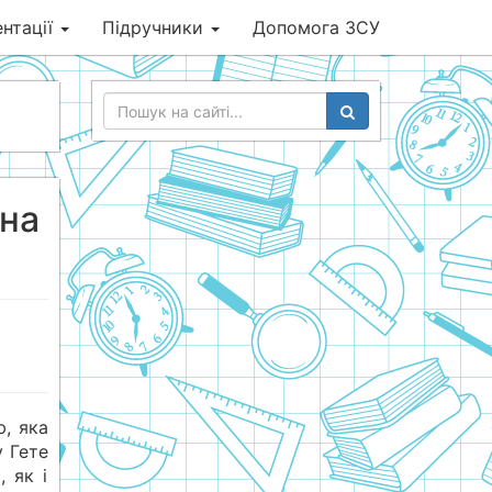
нтації
Підручники
Допомога ЗСУ
нна
, яка
у Гете
 як і