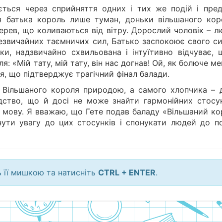
ється через сприйняття одних і тих же подій і пред
ля батька король лише туман, доньки вільшаного кор
дерев, що коливаються від вітру. Дорослий чоловік – 
 незвичайних таємничих сил, Батько заспокоює свого с
ки, надзвичайно схвильована і інтуїтивно відчуває, 
 «Мій тату, мій тату, він нас догнав! Ой, як болюче ме
я, що підтверджує трагічний фінал балади.
Вільшаного короля природою, а самого хлопчика – 
дство, що й досі не може знайти гармонійних стосун
 мову. Я вважаю, що Гете подав баладу «Вільшаний ко
нути увагу до цих стосунків і спонукати людей до п
ь її мишкою та натисніть
CTRL + ENTER
.