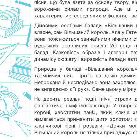
пісня, що була взята за основу твору, 
ворожими силами природи. Але ці 
характеристик, серед яких міфологія, тає
Дійовими особами балади «Вільшаний к
власне, сам Вільшаний король. Але у Гет
вона пояснюється звичайними нічними с
будь-яких особливих описів. Усі події
балад. Казковість образів і алегорії
динаміку сюжету і виразність балади авт
Природа у баладі «Вільшаний король
таємничих сил. Проте на деякі думки
Непрохано й несподівано вона захоплює н
не випадаємо з її рук». Саме цьому мірк
На досить реальні події (нічні страхи
фантастичні і міфологічні події. У творі
короні, хвостатий пан!», який кличе 
намагається приманити дитя золотом: 
хлопчикові пісні і розваги: «Дочки мої
Вільшаний король не тільки принаджує хл