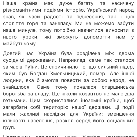
Наша країна має дуже багату та насичену
різноманітними подіями історію. Український народ
знав, як часи радості та піднесення, так і цілі
століття горя та занепаду. Ми не можемо забути
наше минуле, тому потрібно навчитися виносити з
нього уроки, які зможуть допомогти нам у
майбутньому.
Довгий час Україна була розділена між двома
сусіднімі державами. Наприклад, саме так сталося
за часів Руїни. Це спричинило те, що сильний лідер,
яким був Богдан Хмельницький, помер. Але іншої
людини, яка б змогла повести за собою народ, не
знайшлося. Саме тому почалася старшинська
боротьба за владу. Ще ніколи козацтво не мало два
гетьмани. Цим скористалися іноземні країни, щоб
загарбати собі територію нашої держави. Ці події
мали жахливі наслідки для України: зменшення
кількості населення, розкол серед його соціальних
груп.