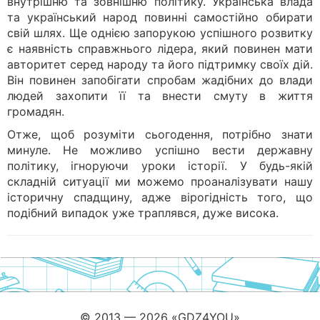
внутрішню та зовнішню політику. Українська влада
та український народ повинні самостійно обирати
свій шлях. Ще однією запорукою успішного розвитку
є наявність справжнього лідера, який повинен мати
авторитет серед народу та його підтримку своїх дій.
Він повинен запобігати спробам жадібних до влади
людей захопити її та внести смуту в життя
громадян.
Отже, щоб розуміти сьогодення, потрібно знати
минуле. Не можливо успішно вести державну
політику, ігноруючи уроки історії. У будь-якій
складній ситуації ми можемо проаналізувати нашу
історичну спадщину, адже вірогідність того, що
подібний випадок уже траплявся, дуже висока.
© 2013 — 2026 «GDZ4YOU»