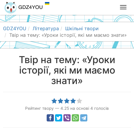
T
o
g
g
GDZ4YOU
Література
Шкільні твори
l
Твір на тему: «Уроки історії, які ми маємо знати»
e
n
a
Твір на тему: «Уроки
v
історії, які ми маємо
i
g
знати»
a
t
i
o
n
Рейтинг твору
—
4.25
на основі
4
голосів