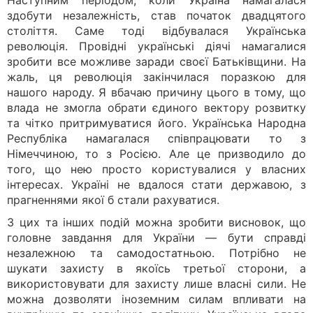
Наступним періодом, коли Україна намагалася
здобути незалежність, став початок двадцятого
століття. Саме тоді відбувалася Українська
революція. Провідні українські діячі намагалися
зробити все можливе заради своєї Батьківщини. На
жаль, ця революція закінчилася поразкою для
нашого народу. Я вбачаю причину цього в тому, що
влада не змогла обрати єдиного вектору розвитку
та чітко притримуватися його. Українська Народна
Республіка намагалася співпрацювати то з
Німеччиною, то з Росією. Але це призводило до
того, що нею просто користувалися у власних
інтересах. Україні не вдалося стати державою, з
прагненнями якої б стали рахуватися.
З цих та інших подій можна зробити висновок, що
головне завдання для України — бути справді
незалежною та самодостатньою. Потрібно не
шукати захисту в якоїсь третьої сторони, а
використовувати для захисту лише власні сили. Не
можна дозволяти іноземним силам впливати на