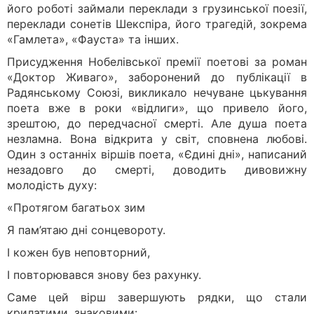
його роботі займали переклади з грузинської поезії,
переклади сонетів Шекспіра, його трагедій, зокрема
«Гамлета», «Фауста» та інших.
Присудження Нобелівської премії поетові за роман
«Доктор Живаго», заборонений до публікації в
Радянському Союзі, викликало нечуване цькування
поета вже в роки «відлиги», що привело його,
зрештою, до передчасної смерті. Але душа поета
незламна. Вона відкрита у світ, сповнена любові.
Один з останніх віршів поета, «Єдині дні», написаний
незадовго до смерті, доводить дивовижну
молодість духу:
«Протягом багатьох зим
Я пам’ятаю дні сонцевороту.
І кожен був неповторний,
І повторювався знову без рахунку.
Саме цей вірш завершують рядки, що стали
крилатими, знаковими: