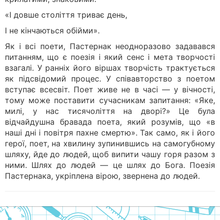
«І довше століття триває день,
І не кінчаються обійми».
Як і всі поети, Пастернак неодноразово задавався
питанням, що є поезія і який сенс і мета творчості
взагалі. У ранніх його віршах творчість трактується
як підсвідомий процес. У співавторство з поетом
вступає всесвіт. Поет живе не в часі — у вічності,
тому може поставити сучасникам запитання: «Яке,
милі, у нас тисячоліття на дворі?» Це була
відчайдушна бравада поета, який розумів, що «в
наші дні і повітря пахне смертю». Так само, як і його
герої, поет, на хвилину зупинившись на самогубному
шляху, йде до людей, щоб випити чашу горя разом з
ними. Шлях до людей — це шлях до Бога. Поезія
Пастернака, укріплена вірою, звернена до людей.