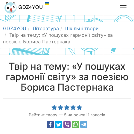
T
o
g
g
GDZ4YOU
Література
Шкільні твори
l
Твір на тему: «У пошуках гармонії світу» за
e
поезією Бориса Пастернака
n
a
v
Твір на тему: «У пошуках
i
гармонії світу» за поезією
g
a
Бориса Пастернака
t
i
o
n
Рейтинг твору
—
5
на основі
1
голосів