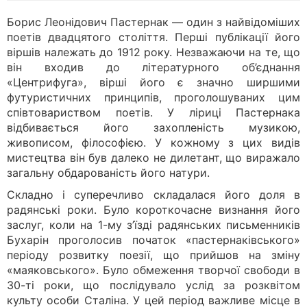
Борис Леонідович Пастернак — один з найвідоміших
поетів двадцятого століття. Перші публікації його
віршів належать до 1912 року. Незважаючи на те, що
він входив до літературного об’єднання
«Центрифуга», вірші його є значно ширшими
футуристичних принципів, проголошуваних цим
співтовариством поетів. У ліриці Пастернака
відбивається його захопленість музикою,
живописом, філософією. У кожному з цих видів
мистецтва він був далеко не дилетант, що виражало
загальну обдарованість його натури.
Складно і суперечливо складалася його доля в
радянські роки. Було короткочасне визнання його
заслуг, коли на 1-му з’їзді радянських письменників
Бухарін проголосив початок «пастернаківського»
періоду розвитку поезії, що прийшов на зміну
«маяковського». Було обмеження творчої свободи в
30-ті роки, що послідувало услід за розквітом
культу особи Сталіна. У цей період важливе місце в