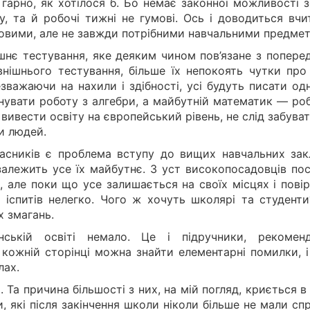
 гарно, як хотілося б. Бо немає законної можливості 
ну, та й робочі тижні не гумові. Ось і доводиться вч
ковими, але не завжди потрібними навчальними предме
шнє тестування, яке деяким чином пов’язане з попере
внішнього тестування, більше їх непокоять чутки про
езважаючи на нахили і здібності, усі будуть писати од
онувати роботу з алгебри, а майбутній математик — ро
вивести освіту на європейський рівень, не слід забува
и людей.
сників є проблема вступу до вищих навчальних закл
 залежить усе їх майбутнє. З уст високопосадовців по
, але поки що усе залишається на своїх місцях і пові
 іспитів нелегко. Чого ж хочуть школярі та студенти
 змагань.
нській освіті немало. Це і підручники, рекоменд
а кожній сторінці можна знайти елементарні помилки, 
лах.
о. Та причина більшості з них, на мій погляд, криється в
 які після закінчення школи ніколи більше не мали сп