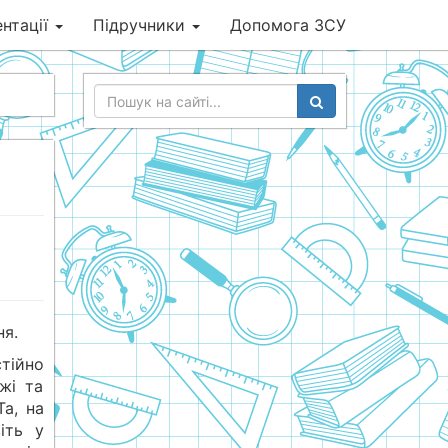
нтації
Підручники
Допомога ЗСУ
ня.
стійно
жі та
а, на
іть у