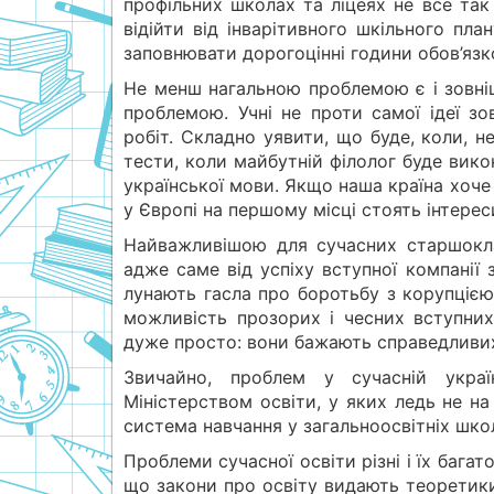
профільних школах та ліцеях не все так
відійти від інварітивного шкільного пла
заповнювати дорогоцінні години обов’яз
Не менш нагальною проблемою є і зовні
проблемою. Учні не проти самої ідеї зо
робіт. Складно уявити, що буде, коли, н
тести, коли майбутній філолог буде вик
української мови. Якщо наша країна хоче 
у Європі на першому місці стоять інтерес
Найважливішою для сучасних старшокла
адже саме від успіху вступної компанії
лунають гасла про боротьбу з корупцією
можливість прозорих і чесних вступних
дуже просто: вони бажають справедливих
Звичайно, проблем у сучасній украї
Міністерством освіти, у яких ледь не н
система навчання у загальноосвітніх шко
Проблеми сучасної освіти різні і їх багат
що закони про освіту видають теоретики,