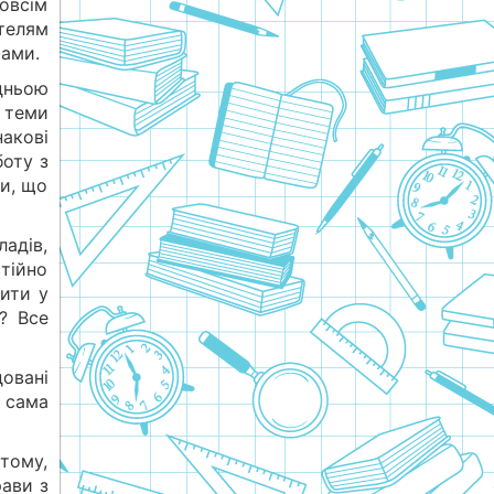
зовсім
ителям
тами.
дньою
 теми
накові
боту з
ти, що
адів,
стійно
рити у
? Все
овані
і сама
 тому,
рави з