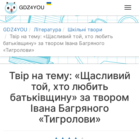
T
o
g
g
GDZ4YOU
Література
Шкільні твори
l
Твір на тему: «Щасливий той, хто любить
e
батьківщину» за твором Івана Багряного
n
«Тигролови»
a
v
i
Твір на тему: «Щасливий
g
той, хто любить
a
t
батьківщину» за твором
i
o
Івана Багряного
n
«Тигролови»