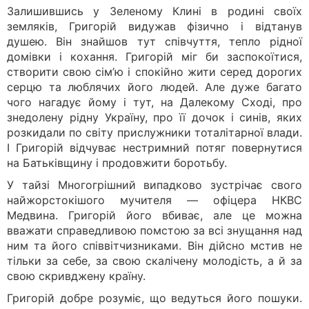
Залишившись у Зеленому Клині в родині своїх
земляків, Григорій видужав фізично і відтанув
душею. Він знайшов тут співчуття, тепло рідної
домівки і кохання. Григорій міг би заспокоїтися,
створити свою сім’ю і спокійно жити серед дорогих
серцю та люблячих його людей. Але дуже багато
чого нагадує йому і тут, на Далекому Сході, про
знедолену рідну Україну, про її дочок і синів, яких
розкидали по світу прислужники тоталітарної влади.
І Григорій відчуває нестримний потяг повернутися
на Батьківщину і продовжити боротьбу.
У тайзі Многогрішний випадково зустрічає свого
найжорстокішого мучителя — офіцера НКВС
Медвина. Григорій його вбиває, але це можна
вважати справедливою помстою за всі знущання над
ним та його співвітчизниками. Він дійсно мстив не
тільки за себе, за свою скалічену молодість, а й за
свою скривджену країну.
Григорій добре розуміє, що ведуться його пошуки.