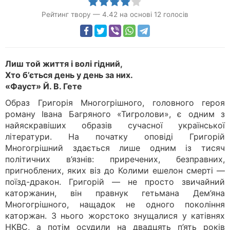
Рейтинг твору
—
4.42
на основі
12
голосів
Лиш той життя і волі гідний,
Хто б’ється день у день за них.
«Фауст» Й. В. Гете
Образ Григорія Многогрішного, головного героя
роману Івана Багряного «Тигролови», є одним з
найяскравіших образів сучасної української
літератури. На початку оповіді Григорій
Многогрішний здається лише одним із тисяч
політичних в’язнів: приречених, безправних,
пригноблених, яких віз до Колими ешелон смерті —
поїзд-дракон. Григорій — не просто звичайний
каторжанин, він правнук гетьмана Дем’яна
Многогрішного, нащадок не одного покоління
каторжан. З нього жорстоко знущалися у катівнях
НКВС, а потім осудили на двадцять п’ять років