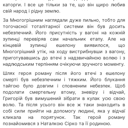
каторги. І все це тільки за те, що він щиро любив
свій народ і рідну землю.
За Многогрішним наглядали дуже пильно, тобто для
тогочасної тоталітарної системи він був досить
небезпечний. Його присутність у вагоні на кожній
зупинці перевіряв сам начальник етапу. Але на
кінцевій зупинці ешелону виявилося, що
Многогрішний утік, на ходу вистрибнувши з вагону,
приготувавшись до втечі з надзвичайною волею і з
надлюдським терпінням очікуючи зручного моменту.
Шлях героя роману після його втечі з ешелону
смерті був небезпечним і тяжким. Його блукання
тайгою було довгим і сповненим небезпек. Щоб
подолати смертельну втому, зневіру і відчай,
Григорій був вимушений зібрати в кулак усю свою
волю. Та після усього він все ж таки знаходить в
собі сили прийти на допомогу людині, яка у відчаї
кликала на порятунок. Так герой роману
познайомився з Наталкою Сірко та її родиною.