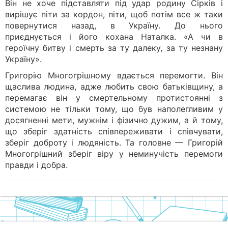
Він не хоче підставляти під удар родину Сірків і
вирішує піти за кордон, піти, щоб потім все ж таки
повернутися назад, в Україну. До нього
приєднується і його кохана Наталка. «А чи в
героїчну битву і смерть за ту далеку, за ту незнану
Україну».
Григорію Многогрішному вдається перемогти. Він
щаслива людина, адже любить свою батьківщину, а
перемагає він у смертельному протистоянні з
системою не тільки тому, що був наполегливим у
досягненні мети, мужнім і фізично дужим, а й тому,
що зберіг здатність співпереживати і співчувати,
зберіг доброту і людяність. Та головне — Григорій
Многогрішний зберіг віру у неминучість перемоги
правди і добра.