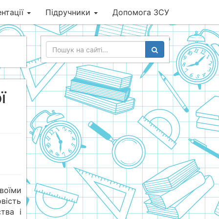
нтації
Підручники
Допомога ЗСУ
ї
воїми
вість
тва і