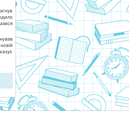
рагнув
ходило
ймався
онував
 новій
оказує