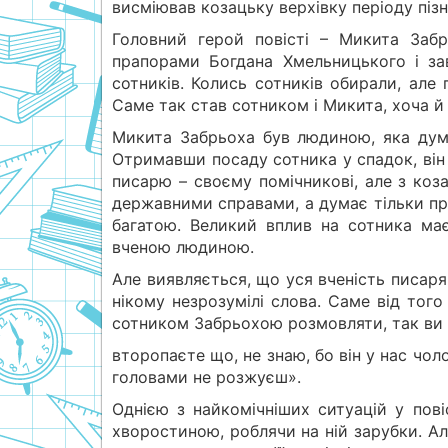
висміював козацьку верхівку періоду піз
Головний герой повісті – Микита Забр
прапорами Богдана Хмельницького і за
сотників. Колись сотників обирали, але
Саме так став сотником і Микита, хоча й 
Микита Забрьоха був людиною, яка дума
Отримавши посаду сотника у спадок, він 
писарю – своєму помічникові, але з коз
державними справами, а думає тільки про 
багатою. Великий вплив на сотника ма
вченою людиною.
Але виявляється, що уся вченість писар
нікому незрозумілі слова. Саме від того
сотником Забрьохою розмовляти, так ви т
второпаєте що, не знаю, бо він у нас чол
головами не розжуєш».
Однією з найкомічніших ситуацій у пов
хворостиною, роблячи на ній зарубки. Але