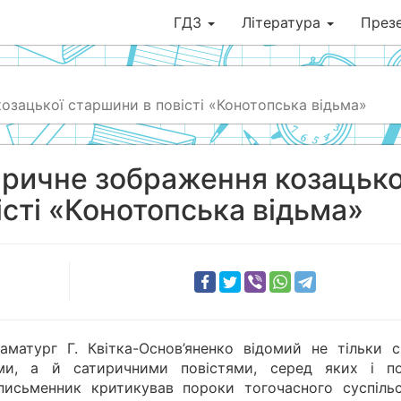
ГДЗ
Література
Презе
козацької старшини в повісті «Конотопська відьма»
тиричне зображення козацько
істі «Конотопська відьма»
аматург Г. Квітка-Основ’яненко відомий не тільки с
и, а й сатиричними повістями, серед яких і по
письменник критикував пороки тогочасного суспільс