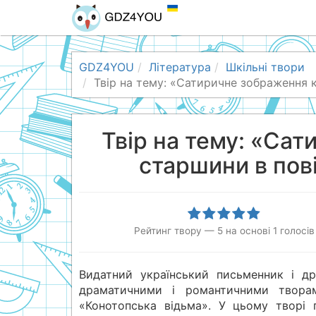
GDZ4YOU
Література
Шкільні твори
Твір на тему: «Сатиричне зображення 
Твір на тему: «Са
старшини в пов
Рейтинг твору
—
5
на основі
1
голосів
Видатний український письменник і др
драматичними і романтичними творам
«Конотопська відьма». У цьому творі 