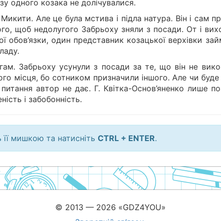
азу одного козака не долічувалися.
Микити. Але це була мстива і підла натура. Він і сам п
ого, щоб недолугого Забрьоху зняли з посади. От і ви
ої обов’язки, один представник козацької верхівки за
ладу.
угам. Забрьоху усунули з посади за те, що він не вик
ого місця, бо сотником призначили іншого. Але чи буде
 питання автор не дає. Г. Квітка-Основ’яненко лише п
ність і забобонність.
ь її мишкою та натисніть
CTRL + ENTER
.
© 2013 — 2026 «GDZ4YOU»