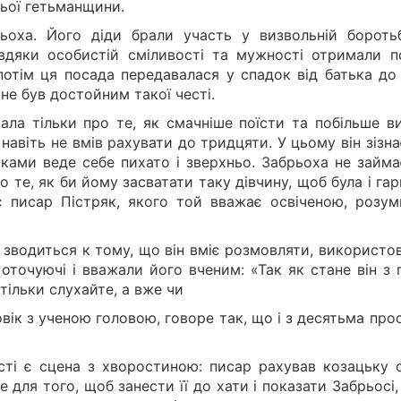
ньої гетьманщини.
ьоха. Його діди брали участь у визвольній боротьб
вдяки особистій сміливості та мужності отримали п
 потім ця посада передавалася у спадок від батька до
не був достойним такої честі.
ла тільки про те, як смачніше поїсти та побільше ви
навіть не вмів рахувати до тридцяти. У цьому він зізн
аками веде себе пихато і зверхньо. Забрьоха не займа
те, як би йому засватати таку дівчину, щоб була і гар
є писар Пістряк, якого той вважає освіченою, розум
я зводиться к тому, що він вміє розмовляти, використ
 оточуючі і вважали його вченим: «Так як стане він з
ільки слухайте, а вже чи
овік з ученою головою, говоре так, що і з десятьма пр
істі є сцена з хворостиною: писар рахував козацьку 
 для того, щоб занести її до хати і показати Забрьосі