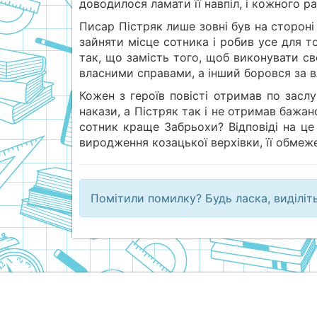
доводилося ламати її навпіл, і кожного р
Писар Пістряк лише зовні був на стороні 
зайняти місце сотника і робив усе для т
так, що замість того, щоб виконувати св
власними справами, а інший боровся за в
Кожен з героїв повісті отримав по засл
накази, а Пістряк так і не отримав бажан
сотник краще Забрьохи? Відповіді на це
виродження козацької верхівки, її обмеже
Помітили помилку? Будь ласка, виділіт