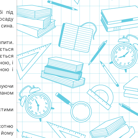
і під
осаду
 сина.
пити.
ається
ється
ною, і
ною і
овуючи
 паном
остими
сотню
, йому