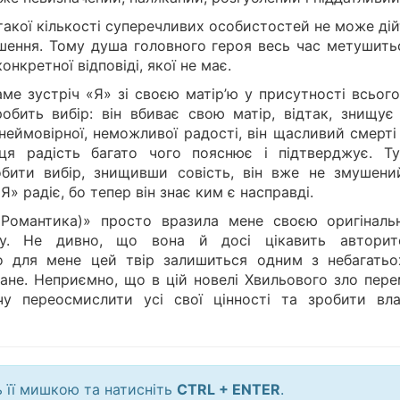
такої кількості суперечливих особистостей не може ді
рішення. Тому душа головного героя весь час метушить
нкретної відповіді, якої не має.
ме зустріч «Я» зі своєю матір’ю у присутності всього
робить вибір: він вбиває свою матір, відтак, знищує
неймовірної, неможливої радості, він щасливий смерті
ця радість багато чого пояснює і підтверджує. Т
бити вибір, знищивши совість, він вже не змушени
» радіє, бо тепер він знає ким є насправді.
Романтика)» просто вразила мене своєю оригінальн
у. Не дивно, що вона й досі цікавить авторит
то для мене цей твір залишиться одним з небагатьох
ане. Неприємно, що в цій новелі Хвильового зло пере
у переосмислити усі свої цінності та зробити вла
ь її мишкою та натисніть
CTRL + ENTER
.