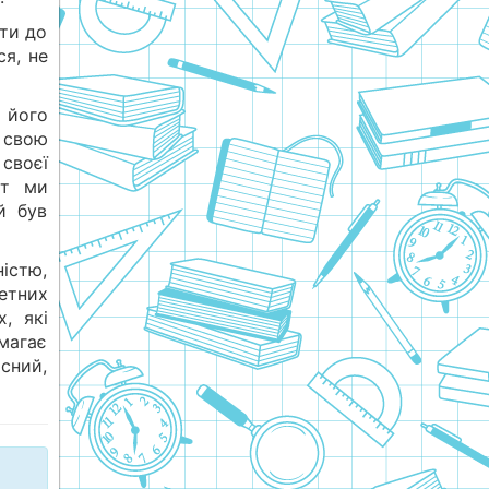
йти до
ся, не
 його
 свою
 своєї
ут ми
й був
істю,
етних
, які
магає
сний,