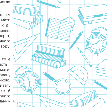
могло
зовсім
 мати
їх дії
вання.
ерат,
ичного
вору:
 то є
сть і
мати:
совану
нкою,
ивагу
 які й
орного
льним
.