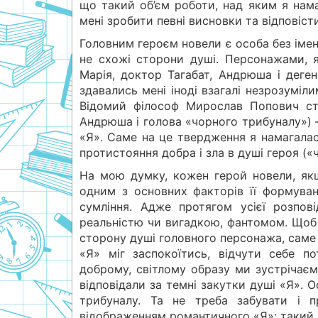
що такий об’єм роботи, над яким я нам
мені зробити певні висновки та відповіст
Головним героєм новели є особа без імені
не схожі сторони душі. Персонажами, я
Марія, доктор Тагабат, Андрюша і деген
здавались мені іноді взагалі незрозуміл
Відомий філософ Мирослав Попович ств
Андрюша і голова «чорного трибуналу») —
«Я». Саме на це твердження я намагалас
протистояння добра і зла в душі героя («ч
На мою думку, кожен герой новели, як
одним з основних факторів її формуван
сумління. Адже протягом усієї розпов
реальністю чи вигадкою, фантомом. Щоб т
сторону душі головного персонажа, саме
«Я» міг заспокоїтись, відчути себе п
доброму, світлому образу ми зустрічаєм
відповідали за темні закутки душі «Я». 
трибуналу. Та не треба забувати і 
відображенням романтичного «Я»: такий ж