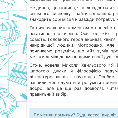
Не дивно, що людина, яка складається з 
спільного висновку, знайти відповідне 
знаходить собі місця й завжди потребує ко
Та визначальним моментом у новелі є са
негативного оточення. Ось тоді «Я» і 
совість. Головного героя вкриває хвиля 
найріднішої людини. Моторошно. Але 
починаємо розуміти, що «Я» зумів зро
метатися між двома кінцями своєї душі; «Я
Отже, новела Миколи Хвильового «Я (
широтою думки й філософією задум
літературознавців і науковців. Особис
навчили мене думати й розуміти прочит
добро, але це ще раз дозволяє читач
правильний вибір.
Помітили помилку? Будь ласка, виділіт