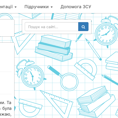
нтації
Підручники
Допомога ЗСУ
и. Та
а була
ажаю,