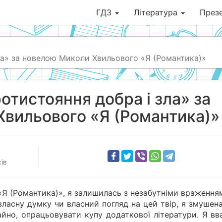
ГДЗ
Література
Презе
зла» за новелою Миколи Хвильового «Я (Романтика)»
ротистояння добра і зла» за
вильового «Я (Романтика)»
ів
 (Романтика)», я залишилась з незабутніми враженням
власну думку чи власний погляд на цей твір, я змушен
айно, опрацьовувати купу додаткової літератури. Я вв