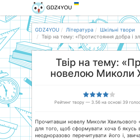
GDZ4YOU
Література
Шкільні твори
Твір на тему: «Протистояння добра і 
Твір на тему: «П
новелою Миколи Х
Рейтинг твору
—
3.56
на основі
39
голос
Прочитавши новелу Миколи Хвильового «Я
для того, щоб сформувати хоча б якусь 
неодноразово перечитувати його і, звич