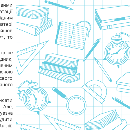
овими
атації
рідним
атері
ойшов
», то
та не
ідник,
дивним
ченою
 свого
аного
исати
. Але,
уазна
удити
нглії,