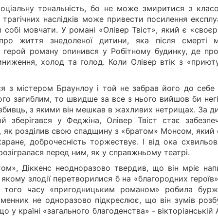
оціальну тональність, бо не може змиритися з клас
х трагічних наслідків може привести посилення експлу
 собі мовчати. У романі «Олівер Твіст», який є «своє
про життя знедоленої дитини, яка після смерті м
 герой роману опинився у Робітному будинку, де пр
ниження, холод та голод. Коли Олівер втік з «приюту
ся з містером Браунлоу і той не забрав його до себе 
ого загиблим, то швидше за все з нього вийшов би нег
та вбивць, з якими він мешкав в жахливих нетрищах. За 
ий зберігався у Феджіна, Олівер Твіст стає забезпе
о, як розділив свою спадщину з «братом» Монсом, який
аране, доброчесність торжествує. І від ока схвильов
розігралася перед ним, як у справжньому театрі.
ом», Діккенс неодноразово твердив, що він мріє нап
якому злодії перетворилися б на «благородних героїв»
я того часу «пригодницьким романом» робила бурж
ьменник не одноразово підкреслює, що він зумів розб
що у країні «загального благоденства» - вікторіанській А