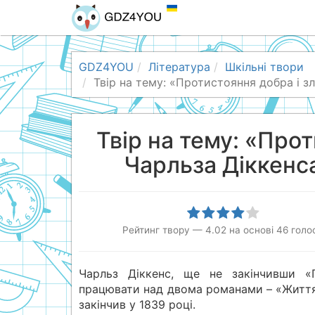
GDZ4YOU
Література
Шкільні твори
Твір на тему: «Протистояння добра і з
Твір на тему: «Прот
Чарльза Діккенс
Рейтинг твору
—
4.02
на основі
46
голос
Чарльз Діккенс, ще не закінчивши «П
працювати над двома романами – «Життя й
закінчив у 1839 році.