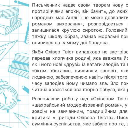
Письменник надає своїм творам нову с
протиріччями епохи, він бачить, до яки
народних мас Англії і не може дозволити
романом виховання», розповідається 
залишилася круглою сиротою. Головний
тяжку школу образ, зазнав моральні при
опинився на самому дні Лондона.
Якби Олівер Твіст випадково не зустрів
передав хлопчика родині, яка вважала й
як і його нові «друзі» із ватаги злодіїв 
збігом обставин, виявивши заповіт, як
людиною, забезпеченою навіть після тог
часу заподіяв йому чимало зла. Зло пок
читача ховається авантюрна фабула, яка 
Розпочавши роботу над «Олівером Твіст
«шахрайський модернізований роман», у 
зовсім не звичайним, традиційним дл
критика «Пригоди Олівера Твіста». Пис
сумління суспільства, яке забуло про те, 