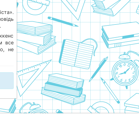
іста».
повідь
.
іккенс
м все
о, не