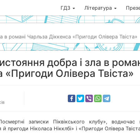
ГДЗ
Література
Презе
ла в романі Чарльза Діккенса «Пригоди Олівера Твіста»
истояння добра і зла в рома
а «Пригоди Олівера Твіста»
ів
осмертні записки Піквікського клубу», водночас 
 пригоди Ніколаса Нікклбі» і «Пригоди Олівера Твіста