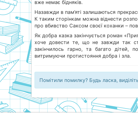
вже немає бідняків.
Назавжди в пам’яті залишаються прекрасні
К таким сторінкам можна віднести розпові
про вбивство Саксом своєї коханки – пові
Як добра казка закінчується роман «Приг
хоче довести те, що не завжди так ст
закінчилось гарно, та багато дітей, 
витримуючи протистояння добра і зла.
Помітили помилку? Будь ласка, виділіт