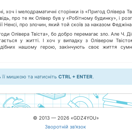
, хоч і мелодраматичні сторінки із «Пригод Олівера Тв
дь, про те як Олівер був у «Робітному будинку», і роз
ї Ненсі, про злочин, який той скоїв за наказом Феджіна
оди Олівера Твіста», бо добро перемагає зло. Але Ч. Д
ається у житті. І хоч у випадку з Олівером Твісто
подібних нашому герою, закінчують своє життя сумн
ь її мишкою та натисніть
CTRL + ENTER
.
© 2013 — 2026 «GDZ4YOU»
Зворотній зв’язок