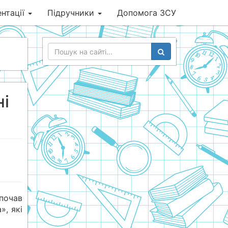
нтації
Підручники
Допомога ЗСУ
ні
почав
», які