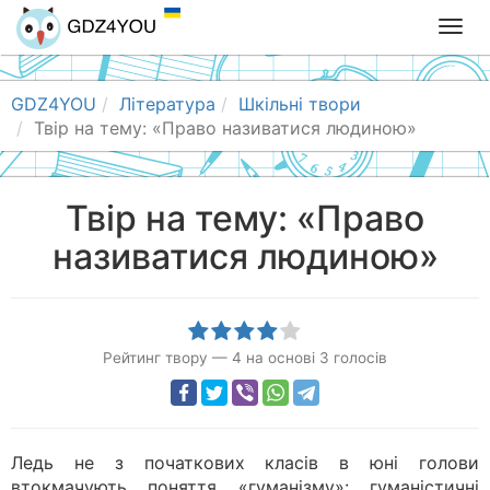
T
o
g
g
GDZ4YOU
Література
Шкільні твори
l
Твір на тему: «Право називатися людиною»
e
n
a
Твір на тему: «Право
v
називатися людиною»
i
g
a
t
i
Рейтинг твору
—
4
на основі
3
голосів
o
n
Ледь не з початкових класів в юні голови
втокмачують поняття «гуманізму»: гуманістичні