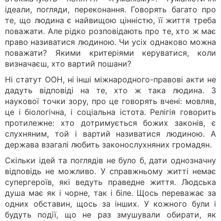
ідеали, погляди, переконання. Говорять багато про
те, що людина є найвищою цінністю, її життя треба
поважати. Але рідко розповідають про те, хто ж має
право називатися людиною. Чи усіх однаково можна
поважати? Якими критеріями керуватися, коли
визначаєш, хто вартий пошани?
Ні статут ООН, ні інші міжнародного-правові акти не
дадуть відповіді на те, хто ж така людина. З
наукової точки зору, про це говорять вчені: мовляв,
це і біологічна, і соціальна істота. Релігія говорить
протилежне: хто дотримується божих законів, є
слухняним, той і вартий називатися людиною. А
держава взагалі любить законослухняних громадян.
Скільки ідей та поглядів не було б, дати однозначну
відповідь не можливо. У справжньому житті немає
супергероїв, які ведуть праведне життя. Людська
душа має як і чорне, так і біле. Щось переважає за
одних обставин, щось за інших. У кожного були і
будуть події, що не раз змушували обирати, як