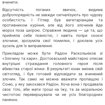
вчинити.
Відсутність поганих звичок, видима
добропорядність не завжди сигналізують про чудову
особистість. І Гітлер був вегетаріанцем та
противником куріння, але від його злочинів йде
мороз поза шкірою. Справжня людина — це та, що
прийняла себе повністю, і навіть попри скоєні
злочини, зрозуміла свої помилки, і доклала усіх
зусиль для їх виправлення.
Прикладом може бути Радіон Раскольніков зі
«Злочину та кари». Достоєвський майстерно описав
внутрішні страждання головного героя після
вбивства старої жінки. В результаті юнак змінив свій
світогляд, і був готовий відповідати за вчинений
злочин. Так само не можна вважати пропащою і
Соню, у яку закохався Радіон. Хоча вона і продавала
своє тіло, аби мати гроші на їжу, та за моральною
чистотою перевершувала чи не усіх благородних
панянок.