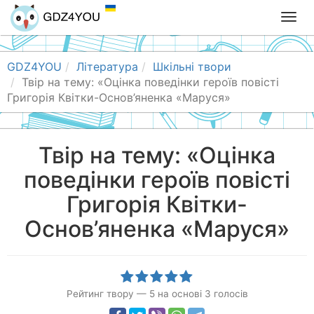
T
o
g
g
GDZ4YOU
Література
Шкільні твори
l
Твір на тему: «Оцінка поведінки героїв повісті
e
Григорія Квітки-Основ’яненка «Маруся»
n
a
v
Твір на тему: «Оцінка
i
поведінки героїв повісті
g
a
Григорія Квітки-
t
i
Основ’яненка «Маруся»
o
n
Рейтинг твору
—
5
на основі
3
голосів