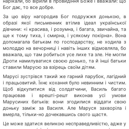
нарікали, бо вірили в провидіння Боже і вважали: що
Бог дає, то все добре.
За цю віру нагородив Бог подружжя донькою, в
образі якої письменник втілив ідеал української
дівчини: «і красива, і розумна, і багата, звичайна, та
ще к тому тиха, і смирна, і усякому покірна». Вона
допомагала батькам по господарству, не ходила з
молоддю на вечорниці і навіть інших відмовляла, бо
вважала, що там робиться усе лихе та зле. Не могли
Дроти намилуватися своєю донько, та й інші батьки
ставили Марусю за взірець своїм дітям.
Марусі зустрівся такий же гарний парубок, лагідний
і працьовитий. Їхнє кохання було невинним і чистим.
Щоб відкупитися від солдатчини, Василь багато
працював і врешті-решт виконав усі умови
Марусиних батьків: вони згодилися віддати свою
доньку заміж за Василя. Але Маруся захворіла і
вмерла, тільки-но дочекавшись свого щастя.
Це може здатися великою несправедливістю, адже у