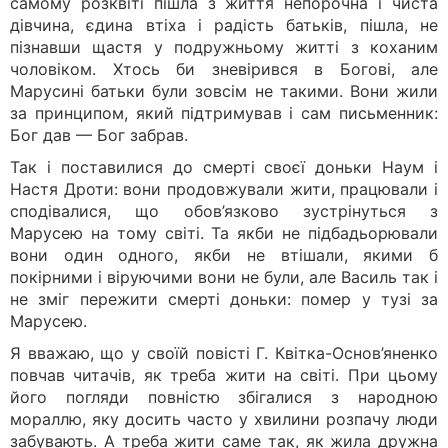
самому розквіті пішла з життя непорочна і чиста
дівчина, єдина втіха і радість батьків, пішла, не
пізнавши щастя у подружньому житті з коханим
чоловіком. Хтось би зневірився в Богові, але
Марусині батьки були зовсім не такими. Вони жили
за принципом, який підтримував і сам письменник:
Бог дав — Бог забрав.
Так і поставилися до смерті своєї доньки Наум і
Настя Дроти: вони продовжували жити, працювали і
сподівалися, що обов’язково зустрінуться з
Марусею на тому світі. Та якби не підбадьорювали
вони один одного, якби не втішали, якими б
покірними і віруючими вони не були, але Василь так і
не зміг пережити смерті доньки: помер у тузі за
Марусею.
Я вважаю, що у своїй повісті Г. Квітка-Основ’яненко
повчав читачів, як треба жити на світі. При цьому
його погляди повністю збігалися з народною
мораллю, яку досить часто у хвилини розпачу люди
забувають. А треба жити саме так, як жила дружна