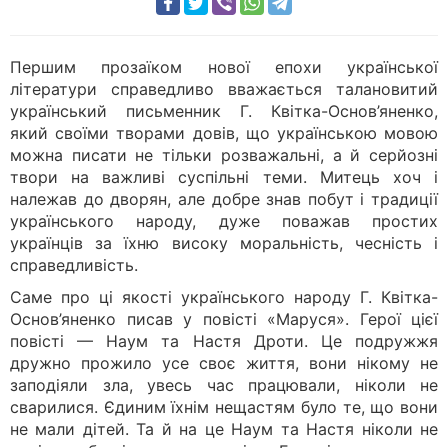
Першим прозаїком нової епохи української
літератури справедливо вважається талановитий
український письменник Г. Квітка-Основ’яненко,
який своїми творами довів, що українською мовою
можна писати не тільки розважальні, а й серйозні
твори на важливі суспільні теми. Митець хоч і
належав до дворян, але добре знав побут і традиції
українського народу, дуже поважав простих
українців за їхню високу моральність, чесність і
справедливість.
Саме про ці якості українського народу Г. Квітка-
Основ’яненко писав у повісті «Маруся». Герої цієї
повісті — Наум та Настя Дроти. Це подружжя
дружно прожило усе своє життя, вони нікому не
заподіяли зла, увесь час працювали, ніколи не
сварилися. Єдиним їхнім нещастям було те, що вони
не мали дітей. Та й на це Наум та Настя ніколи не