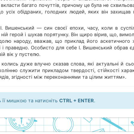
 вкласти багато почуттів, причому це була не схвильов
до усіх обідраних, голодних людей, яких він захищав 
І. Вишенський — син своєї епохи, часу, коли в суспіл
 ній герой і шукав порятунку. Він щиро вірив, що, вим
 долю народу, вважав, що приклад його аскетичного 
 і праведно. Особисто для себе І. Вишенський обрав є
ій вік у пустелю.
колись дуже влучно сказав слова, які актуальні й сьо
олінню служити прикладом твердості, стійкості харак
ядів, згідності між переконаннями та цілим життям».
ь її мишкою та натисніть
CTRL + ENTER
.