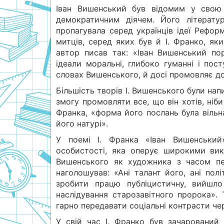
Іван Вишенський був відомим у свою
демократичним діячем. Його літератур
пропагувала серед українців ідеї Рефор
митців, серед яких був й І. Франко, як
автор писав так: «Іван Вишенський по
ідеали моральні, глибоко гуманні і пос
словах Вишенського, й досі промовляє д
Більшість творів І. Вишенського були нап
змогу промовляти все, що він хотів, ніб
Франка, «форма його послань була вільна
його натурі».
У поемі І. Франка «Іван Вишенський»
особистості, яка оперує широкими вик
Вишенського як художника з часом пе
наголошував: «Ані талант його, ані пол
зробити працю публіцистичну, вийшл
наслідування старозавітного пророка»
гарно передавати соціальні контрасти че
У свій час І. Франко був зачарований