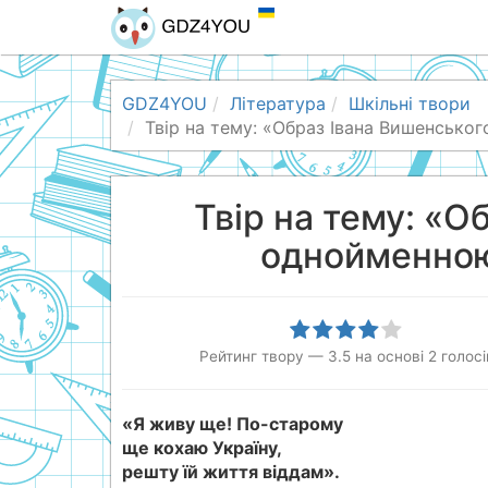
GDZ4YOU
Література
Шкільні твори
Твір на тему: «Образ Івана Вишенсько
Твір на тему: «О
однойменною
Рейтинг твору
—
3.5
на основі
2
голосі
«Я живу ще! По-старому
ще кохаю Україну,
решту їй життя віддам».