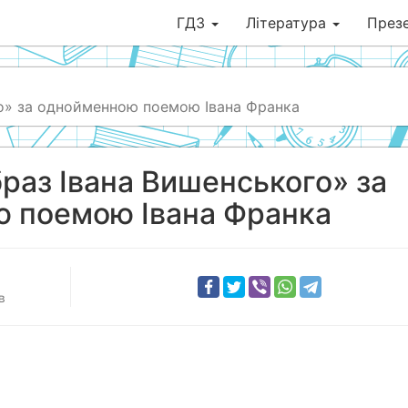
ГДЗ
Література
Презе
го» за однойменною поемою Івана Франка
браз Івана Вишенського» за
 поемою Івана Франка
в