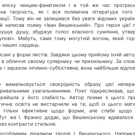
 епоху ченцем-фанатиком і в той же час прогрес
на творчість, як і вся полемічна література того 
мації. Тому він не залишився без уваги відомих украї
ий написав поему «Іван Вишенський». Про героя цієї 
рушує душу, збуджує голос власного сумління, утве
тупові». Мабуть, саме тому могутній вогонь, який гор
о наших сердець.
исані у формі листів. Завдяки цьому прийому їхній авт
и в обличчя своєму супернику чи прихильнику. За слов
 і заразом інтимно-суб’єктивна, вона найбільше відпо
 вимальовується своєрідність образу цієї неперес
ривальними узагальненнями. Поет підкреслював, що
рейшла у його слабкість. Автор поеми з цього пр
ітична освіта не вистарчили на те, щоб із цього мате
о тільки ефективне щодо форми, але слабе щодо
. Тут же І. Франко додає, що Вишенському вдавалося
рез контрасти стильові.
 особливим ліризмом творів І. Вишенського. Наприкл