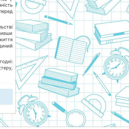
аність
перед
ьстві
оливши
життя
диний
годні:
теру,