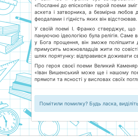
«Посланні до епіскопів» герой поеми зміг
аскета і затворника, а безмірна любов 
феодалами і гідність яких він відстоював.
У своїй поемі І. Франко стверджує, що 
пануючою ідеологією була релігія. Саме в
у Бога прощення, він зможе поліпшити
примусить можновладців жити по совісті
шлях порятунку: відправився доживати св
Про героя своєї поеми Великий Каменяр 
«Іван Вишенський може ще і нашому пок
прямоти та ясності у висловах своїх погл
Помітили помилку? Будь ласка, виділіт