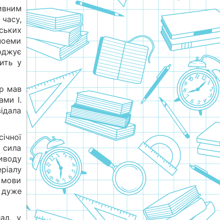
ивним
часу,
нських
поеми
рджує
ить у
ор мав
ами І.
відала
ічної
 сила
иводу
ріалу
 мови
 дуже
ад, у