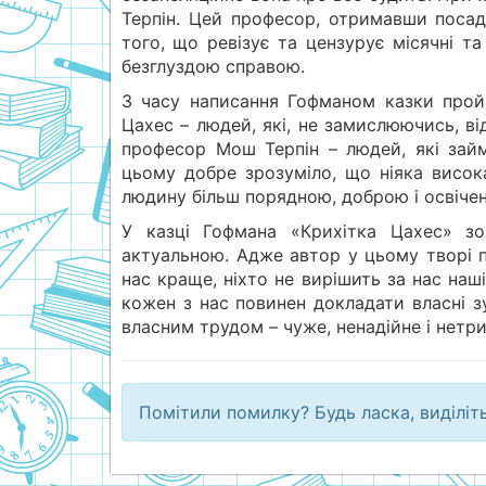
Терпін. Цей професор, отримавши поса
того, що ревізує та цензурує місячні т
безглуздою справою.
З часу написання Гофманом казки пройш
Цахес – людей, які, не замислюючись, ві
професор Мош Терпін – людей, які зай
цьому добре зрозуміло, що ніяка висок
людину більш порядною, доброю і освічен
У казці Гофмана «Крихітка Цахес» зо
актуальною. Адже автор у цьому творі п
нас краще, ніхто не вирішить за нас наш
кожен з нас повинен докладати власні з
власним трудом – чуже, ненадійне і нетри
Помітили помилку? Будь ласка, виділіт