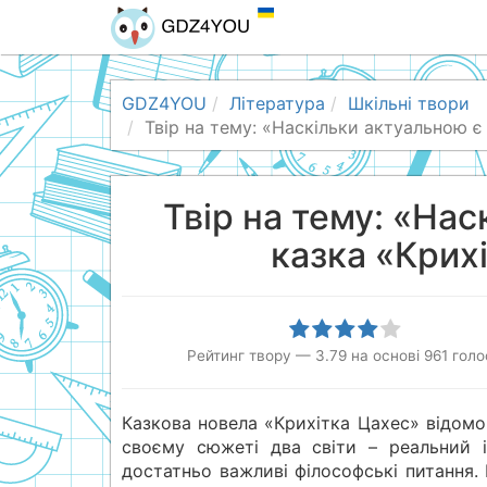
GDZ4YOU
Література
Шкільні твори
Твір на тему: «Наскільки актуальною є
Твір на тему: «Нас
казка «Крих
Рейтинг твору
—
3.79
на основі
961
голо
Казкова новела «Крихітка Цахес» відомо
своєму сюжеті два світи – реальний і
достатньо важливі філософські питання.