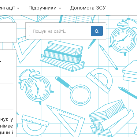
нтації
Підручники
Допомога ЗСУ
-
нує у
німає
дини і