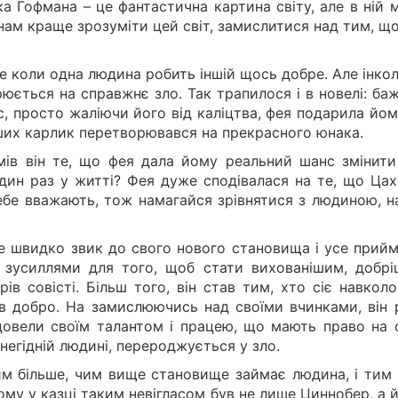
ка Гофмана – це фантастична картина світу, але в ній
 нам краще зрозуміти цей світ, замислитися над тим, щ
е коли одна людина робить іншій щось добре. Але інко
рюється на справжнє зло. Так трапилося і в новелі: б
с, просто жаліючи його від каліцтва, фея подарила йо
нших карлик перетворювався на прекрасного юнака.
мів він те, що фея дала йому реальний шанс змінити
дин раз у житті? Фея дуже сподівалася на те, що Цах
 тебе вважають, тож намагайся зрівнятися з людиною, н
е швидко звик до свого нового становища і усе прийм
е зусиллями для того, щоб стати вихованішим, добрі
ів совісті. Більш того, він став тим, хто сіє навкол
 в добро. На замислюючись над своїми вчинками, він 
овели своїм талантом і працею, що мають право на с
 негідній людині, перероджується у зло.
 тим більше, чим вище становище займає людина, і тим
ому у казці таким невігласом був не лише Циннобер, а