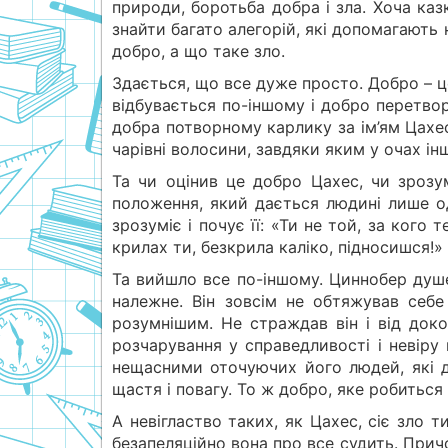
природи, боротьба добра і зла. Хоча каз
знайти багато алегорій, які допомагають
добро, а що таке зло.
Здається, що все дуже просто. Добро – ц
відбувається по-іншому і добро перетво
добра потворному карлику за ім’ям Цахе
чарівні волосини, завдяки яким у очах і
Та чи оцінив це добро Цахес, чи зрозу
положення, який дається людині лише о
зрозуміє і почує її: «Ти не той, за кого
крилах ти, безкрила каліко, підносишся!»
Та вийшло все по-іншому. Циннобер душ
належне. Він зовсім не обтяжував себ
розумнішим. Не страждав він і від докор
розчарування у справедливості і невіру
нещасними оточуючих його людей, які д
щастя і повагу. То ж добро, яке робиться
А невігластво таких, як Цахес, сіє зло
безапеляційно вона про все судить. Прич