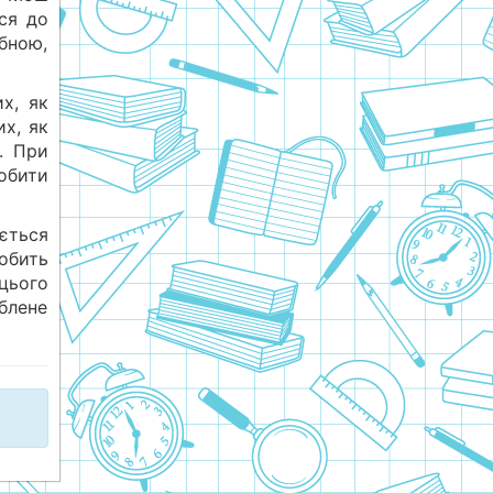
ся до
ібною,
х, як
их, як
. При
обити
ється
обить
 цього
блене