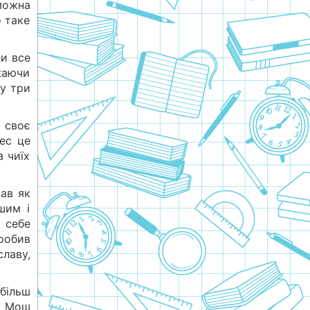
 можна
о таке
ли все
ажаючи
му три
 своє
ес це
а чиїх
ав як
шим і
о себе
робив
лаву,
 більш
 й Мош