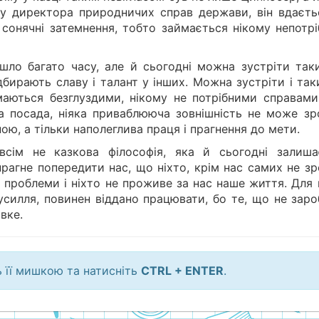
ду директора природничих справ держави, він вдаєть
а сонячні затемнення, тобто займається нікому непотр
ло багато часу, але й сьогодні можна зустріти таки
дбирають славу і талант у інших. Можна зустріти і так
маються безглуздими, нікому не потрібними справами
а посада, ніяка приваблююча зовнішність не може зр
ою, а тільки наполеглива праця і прагнення до мети.
всім не казкова філософія, яка й сьогодні залиша
рагне попередити нас, що ніхто, крім нас самих не зр
і проблеми і ніхто не проживе за нас наше життя. Для
усилля, повинен віддано працювати, бо те, що не заро
вке.
ь її мишкою та натисніть
CTRL + ENTER
.