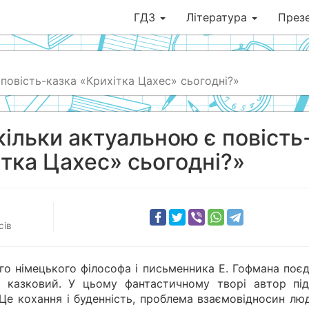
ГДЗ
Література
Презе
 повість-казка «Крихітка Цахес» сьогодні?»
кільки актуальною є повість
ітка Цахес» сьогодні?»
сів
го німецького філософа і письменника Е. Гофмана поєд
 казковий. У цьому фантастичному творі автор під
 Це кохання і буденність, проблема взаємовідносин лю