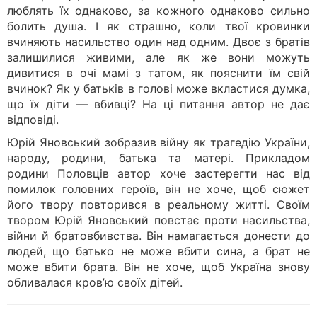
люблять їх однаково, за кожного однаково сильно
болить душа. І як страшно, коли твої кровинки
вчиняють насильство один над одним. Двоє з братів
залишилися живими, але як же вони можуть
дивитися в очі мамі з татом, як пояснити їм свій
вчинок? Як у батьків в голові може вкластися думка,
що їх діти — вбивці? На ці питання автор не дає
відповіді.
Юрій Яновський зобразив війну як трагедію України,
народу, родини, батька та матері. Прикладом
родини Половців автор хоче застерегти нас від
помилок головних героїв, він не хоче, щоб сюжет
його твору повторився в реальному житті. Своїм
твором Юрій Яновський повстає проти насильства,
війни й братовбивства. Він намагається донести до
людей, що батько не може вбити сина, а брат не
може вбити брата. Він не хоче, щоб Україна знову
обливалася кров’ю своїх дітей.