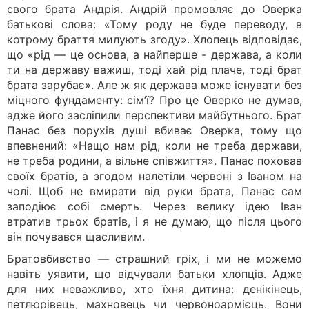
свого брата Андрія. Андрій промовляє до Оверка
батькові слова: «Тому роду не буде переводу, в
котрому браття милують згоду». Хлопець відповідає,
що «рід — це основа, а найперше - держава, а коли
ти на державу важиш, тоді хай рід плаче, тоді брат
брата зарубає». Але ж як держава може існувати без
міцного фундаменту: сім’ї? Про це Оверко не думав,
адже його засліпили перспективи майбутнього. Брат
Панас без порухів душі вбиває Оверка, тому що
впевнений: «Нащо нам рід, коли не треба держави,
не треба родини, а вільне співжиття». Панас поховав
своїх братів, а згодом налетіли червоні з Іваном на
чолі. Щоб не вмирати від руки брата, Панас сам
заподіює собі смерть. Через велику ідею Іван
втратив трьох братів, і я не думаю, що після цього
він почувався щасливим.
Братовбивство — страшний гріх, і ми не можемо
навіть уявити, що відчували батьки хлопців. Адже
для них неважливо, хто їхня дитина: денікінець,
петлюрівець, махновець чи червоноармієць. Вони