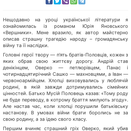
Нещодавно на уроці української літератури я
ознайомилась із романом Юрія Яновського
«Вершники». Мене вразило, як автор майстерно
описав страшну трагедію народу – громадянську
війну та її наслідки.
Головні герої твору — п’ять братів-Половців, кожен з
яких обрав свою життєву дорогу. Андрій став
денікінцем, Оверко — петлюрівцем, Панас і
чотирнадцятирічний Сашко — махновцями, а Іван —
червоноармійцем. Хлопці виховувались у люблячій
родині, в якій завжди дотримувались сімейних
цінностей. Батько Мусій Половець казав: «Тому роду
не буде переводу, в котрому браття милують згоду».
Але настав час, коли хлопці порушили батьківську
настанову. В умовах війни брати боролись не за
свою родину, а за ідею свого класу.
Першим вчиняє страшний гріх Оверко, який убив