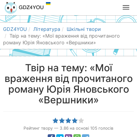
T
o
g
g
GDZ4YOU
Література
Шкільні твори
l
Твір на тему: «Мої враження від прочитаного
e
роману Юрія Яновського «Вершники»
n
a
v
Твір на тему: «Мої
i
враження від прочитаного
g
a
роману Юрія Яновського
t
i
«Вершники»
o
n
Рейтинг твору
—
3.86
на основі
105
голосів