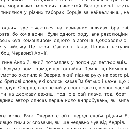
рата моральних людських цінностей. Все це висвітлюєт
опинилися у різних таборах борців за найвеличніші, на
а одним зустрічаються на кривавих шляхах братовб
рата, бо хоча вони і були одного роду, але революційні
овець був командиром одного з загонів Добровольчої 
ом у війську Петлюри, Сашко і Панас Половці вступи
 боці Червоної Армії.
гине Андрій, який потрапляє у полон до петлюрівців.
ні безумством громадянської війни. Земля під Компані
зумство охопило й Оверка, який підняв руку на свого р
 братові слова, які колись казав їм батько і каже, що
году», Оверко, впевнений у свої правоті, відповідає: 
ти на державу важиш, тоді рід хай плаче, тоді брат 
авдиво автор описав перше коло випробувань, які випа
уге коло. Вже Оверко стоїть перед своїм рідним б
вцю тими ж словами, які ще недавно чув від Андрія. Н
ля, призначена для Оверка, вилетіла з маузера Панас