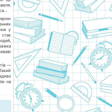
веля.
аса…
нерою
еннях
ння у
 стає
юдей,
 важка
иваві
атів —
 Такий
авдиво
ли на