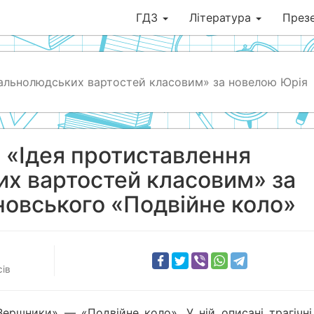
ГДЗ
Література
Презе
агальнолюдських вартостей класовим» за новелою Юрія
: «Ідея протиставлення
х вартостей класовим» за
овського «Подвійне коло»
сів
ршники» — «Подвійне коло». У ній описані трагічні 