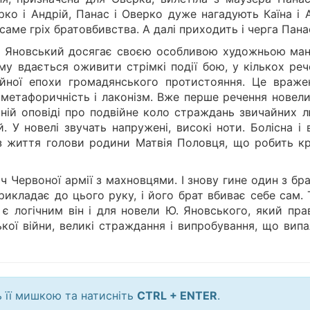
ко і Андрій, Панас і Оверко дуже нагадують Каїна і А
аме гріх братовбивства. А далі приходить і черга Пан
Ю. Яновський досягає своєю особливою художньою ма
у вдається оживити стрімкі події бою, у кількох реч
кійної епохи громадянського протистояння. Це враже
метафоричність і лаконізм. Вже перше речення новели
чній оповіді про подвійне коло страждань звичайних л
. У новелі звучать напружені, високі ноти. Болісна і
з життя голови родини Матвія Половця, що робить кр
ч Червоної армії з махновцями. І знову гине один з бр
рикладає до цього руку, і його брат вбиває себе сам.
, є логічним він і для новели Ю. Яновського, який пр
кої війни, великі страждання і випробування, що випа
ь її мишкою та натисніть
CTRL + ENTER
.