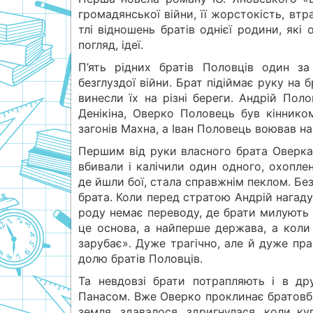
громадянської війни, її жорстокість, вт
тлі відношень братів однієї родини, які 
погляд, ідеї.
П’ять рідних братів Половців один з
безглуздої війни. Брат підіймає руку на б
винесли їх на різні береги. Андрій Пол
Денікіна, Оверко Половець був кінник
загонів Махна, а Іван Половець воював на
Першим від руки власного брата Оверка 
вбивали і калічили один одного, охопле
де йшли бої, стала справжнім пеклом. Бе
брата. Коли перед стратою Андрій нагадує
роду немає переводу, де брати милують з
це основа, а найперше держава, а коли 
зарубає». Дуже трагічно, але й дуже пр
долю братів Половців.
Та невдовзі брати потрапляють і в др
Панасом. Вже Оверко проклинає братовби
земля, здавалося, здригнулася, коли ку