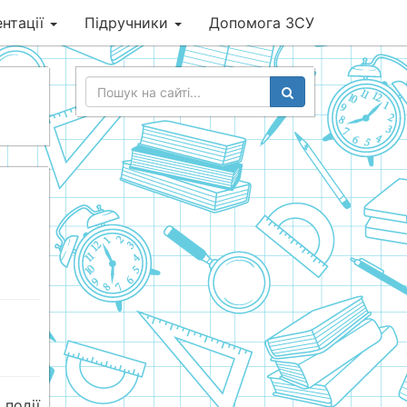
нтації
Підручники
Допомога ЗСУ
події