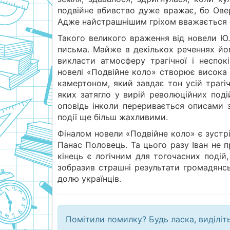
подвійне вбивство дуже вражає, бо Овер
Адже найстрашнішим гріхом вважається с
Такого великого враження від новели 
письма. Майже в декількох реченнях йом
викласти атмосферу трагічної і неспо
новелі «Подвійне коло» створює висока 
камертоном, який завдає тон усій трагі
яких затягло у вирій революційних подій
оповідь інколи переривається описами 
події ще більш жахливими.
Фіналом новели «Подвійне коло» є зустрі
Панас Половець. Та цього разу Іван не п
кінець є логічним для тогочасних подій
зобразив страшні результати громадянсь
долю українців.
Помітили помилку? Будь ласка, виділіт