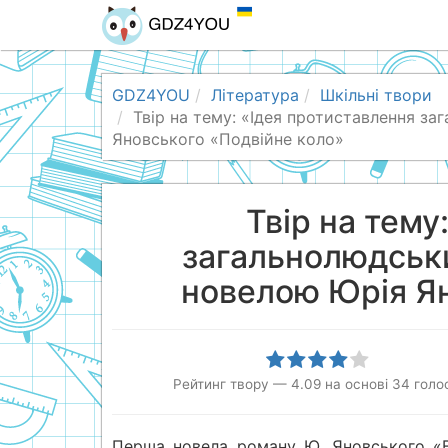
GDZ4YOU
Література
Шкільні твори
Твір на тему: «Ідея протиставлення з
Яновського «Подвійне коло»
Твір на тему
загальнолюдськи
новелою Юрія Ян
Рейтинг твору
—
4.09
на основі
34
голо
Перша новела роману Ю. Яновського «Ве