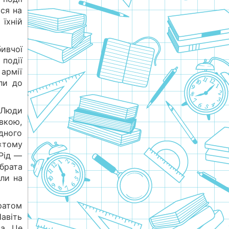
ься на
 їхній
ивчої
 події
армії
ли до
 Люди
ївкою,
ідного
 «тому
«Рід —
брата
ли на
ратом
авіть
а. Це