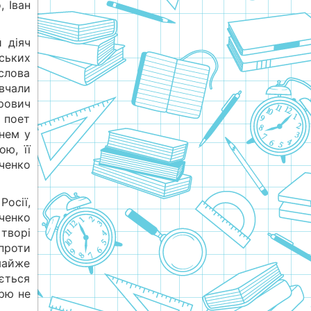
, Іван
 діяч
ських
слова
овчали
рович
 поет
нем у
ю, її
ченко
Росії,
ченко
творі
проти
майже
ується
арю не