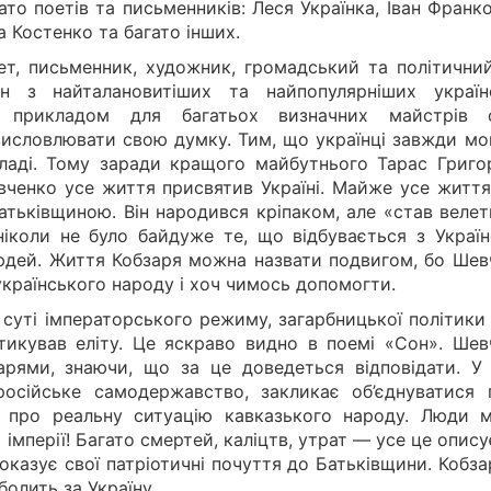
то поетів та письменників: Леся Українка, Іван Франко
 Костенко та багато інших.
т, письменник, художник, громадський та політичний
 з найталановитіших та найпопулярніших україн
а прикладом для багатьох визначних майстрів 
я висловлювати свою думку. Тим, що українці завжди м
ладі. Тому заради кращого майбутнього Тарас Григо
вченко усе життя присвятив Україні. Майже усе життя
атьківщиною. Він народився кріпаком, але «став велет
іколи не було байдуже те, що відбувається з Україно
юдей. Життя Кобзаря можна назвати подвигом, бо Шев
українського народу і хоч чимось допомогти.
суті імператорського режиму, загарбницької політики 
ритикував еліту. Це яскраво видно в поемі «Сон». Шев
рями, знаючи, що за це доведеться відповідати. У 
осійське самодержавство, закликає об’єднуватися 
є про реальну ситуацію кавказького народу. Люди 
 імперії! Багато смертей, каліцтв, утрат — усе це опис
 показує свої патріотичні почуття до Батьківщини. Кобз
олить за Україну.