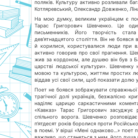
поляків. Культуру активно розливали бага
Котляревський, Олександр Довженко, Ліна
На мою думку, великим українцем є пое
Тарас Григорович Шевченко. Це один
письменників. Його творчість стал
дев’ятнадцятого століття. Він не боявс
й корилися, користувалися люди при в
активно говорив про свої прагнення. Ше
жив за кордоном, але душею він був з Б
царстві людської культури». Шевченку н
мовою та культурою, життям простих л
віддав усі свої сили, щоб показати долю 
Поет не боявся зображувати справжньої 
трагічної долі українців, безжалісно к
наділяє царицю саркастичними комента
«Кавказ» Тарас Григорович засуджує р
спільного ворога. Шевченко розповіда
п’ятдесят років боролися проти Російсько
в поемі. У вірші «Мені однаково...» поет
важливо, що станеться з ним, його душа б