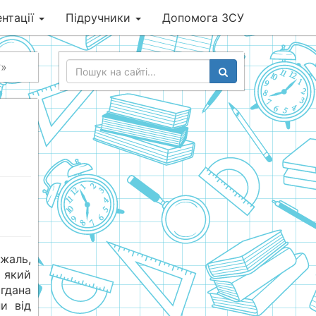
нтації
Підручники
Допомога ЗСУ
?»
 жаль,
 який
огдана
и від