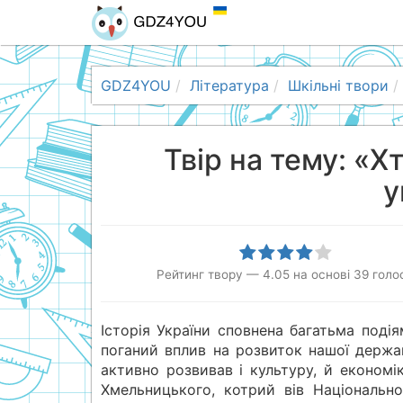
GDZ4YOU
Література
Шкільні твори
Твір на тему: «Х
у
Рейтинг твору
—
4.05
на основі
39
голос
Історія України сповнена багатьма поді
поганий вплив на розвиток нашої держ
активно розвивав і культуру, й економік
Хмельницького, котрий вів Національн