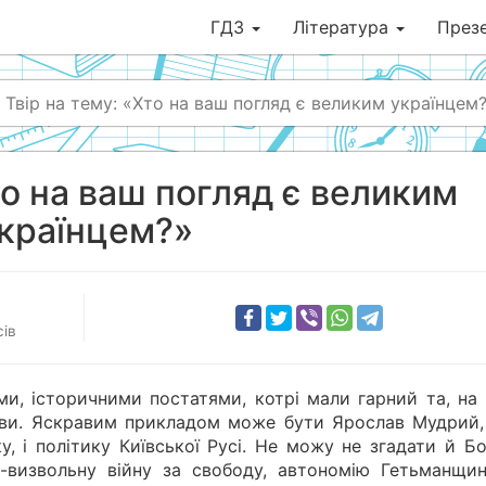
ГДЗ
Література
Презе
Твір на тему: «Хто на ваш погляд є великим українцем
то на ваш погляд є великим
країнцем?»
ів
ями, історичними постатями, котрі мали гарний та, на
ави. Яскравим прикладом може бути Ярослав Мудрий,
у, і політику Київської Русі. Не можу не згадати й Б
о-визвольну війну за свободу, автономію Гетьманщин