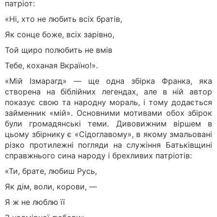
патріот:
«Ні, хто не любить всіх братів,
Як сонце боже, всіх зарівно,
Той щиро полюбить не вмів
Тебе, коханая Вкраїно!».
«Мій Ізмарагд» — ще одна збірка Франка, яка
створена на біблійних легендах, але в ній автор
показує свою та народну мораль, і тому додається
займенник «мій». Основними мотивами обох збірок
були громадянські теми. Дивовижним віршем в
цьому збірнику є «Сідоглавому», в якому змальовані
різко протилежні погляди на служіння Батьківщині
справжнього сина народу і брехливих патріотів:
«Ти, брате, любиш Русь,
Як дім, воли, корови, —
Я ж не люблю її