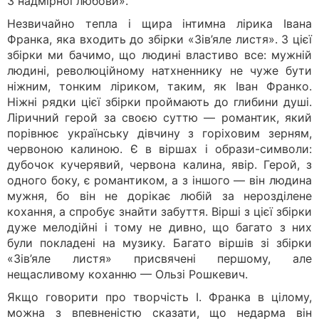
З надмірної любови».
Незвичайно тепла і щира інтимна лірика Івана
Франка, яка входить до збірки «Зів’яле листя». З цієї
збірки ми бачимо, що людині властиво все: мужній
людині, революційному натхненнику не чуже бути
ніжним, тонким ліриком, таким, як Іван Франко.
Ніжні рядки цієї збірки проймають до глибини душі.
Ліричний герой за своєю суттю — романтик, який
порівнює українську дівчину з горіховим зерням,
червоною калиною. Є в віршах і образи-символи:
дубочок кучерявий, червона калина, явір. Герой, з
одного боку, є романтиком, а з іншого — він людина
мужня, бо він не дорікає любій за нерозділене
кохання, а спробує знайти забуття. Вірші з цієї збірки
дуже мелодійні і тому не дивно, що багато з них
були покладені на музику. Багато віршів зі збірки
«Зів’яле листя» присвячені першому, але
нещасливому коханню — Ользі Рошкевич.
Якщо говорити про творчість І. Франка в цілому,
можна з впевненістю сказати, що недарма він