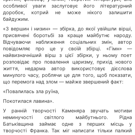
особливої уваги заслуговує його літературний
доробок, котрий не може нікого залишити
байдужим.
«З вершин і низин» — збірка, до якої увійшли вірші,
присвячені боротьбі за краще майбутнє народу.
Відчуваючи наближення соціальних змін, автор
повідомляє про це у своїй збірці. «Гімн» —
найвизначніший вірш з цієї збірки, у ньому поет
розповідає про повалення царизму, прихід нового
життя, недарма автор використовує дієслова
минулого часу, роблячи це для того, щоб показати,
що перемога над злом — майже звершений факт:
«Повалилась зла руїна,
Покотилася лавина».
У ранній творчості Каменяра звучать мотиви
неминучості світлого майбутнього. Рідна
Батьківщина займає одне з перших місць у
творчості Франка. Так міг написати тільки палкий