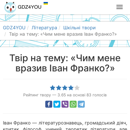
T
o
g
g
GDZ4YOU
Література
Шкільні твори
l
Твір на тему: «Чим мене вразив Іван Франко?»
e
n
a
Твір на тему: «Чим мене
v
вразив Іван Франко?»
i
g
a
t
i
Рейтинг твору
—
3.65
на основі
83
голосів
o
n
Іван Франко — літературознавець, громадський діяч,
критик, філософ, учений, теоретик літератури, але