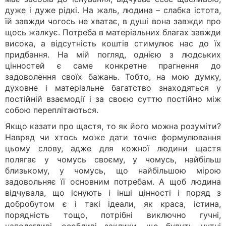
дуже і дуже рідкі. На жаль, людина – слабка істота,
їй завжди чогось не хватає, в душі вона завжди про
щось жалкує. Потреба в матеріальних благах завжди
висока, а відсутність коштів стимулює нас до їх
придбання. На мій погляд, однією з людських
цінностей є саме конкретне прагнення до
задоволення своїх бажань. Тобто, на мою думку,
духовне і матеріальне багатство знаходяться у
постійній взаємодії і за своєю суттю постійно між
собою переплітаються.
Якщо казати про щастя, то як його можна розуміти?
Навряд чи хтось може дати точне формулювання
цьому слову, адже для кожної людини щастя
полягає у чомусь своєму, у чомусь, найбільш
близькому, у чомусь, що найбільшою мірою
задовольняє її основним потребам. А щоб людина
відчувала, що існують і інші цінності і поряд з
добробутом є і такі ідеали, як краса, істина,
порядність тощо, потрібні виключно гучні,