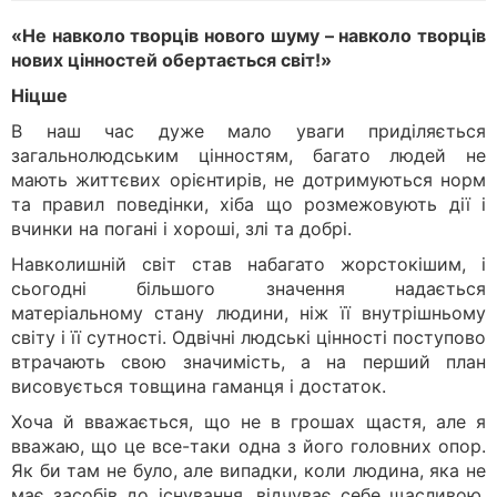
«Не навколо творців нового шуму – навколо творців
нових цінностей обертається світ!»
Ніцше
В наш час дуже мало уваги приділяється
загальнолюдським цінностям, багато людей не
мають життєвих орієнтирів, не дотримуються норм
та правил поведінки, хіба що розмежовують дії і
вчинки на погані і хороші, злі та добрі.
Навколишній світ став набагато жорстокішим, і
сьогодні більшого значення надається
матеріальному стану людини, ніж її внутрішньому
світу і її сутності. Одвічні людські цінності поступово
втрачають свою значимість, а на перший план
висовується товщина гаманця і достаток.
Хоча й вважається, що не в грошах щастя, але я
вважаю, що це все-таки одна з його головних опор.
Як би там не було, але випадки, коли людина, яка не
має засобів до існування, відчуває себе щасливою,