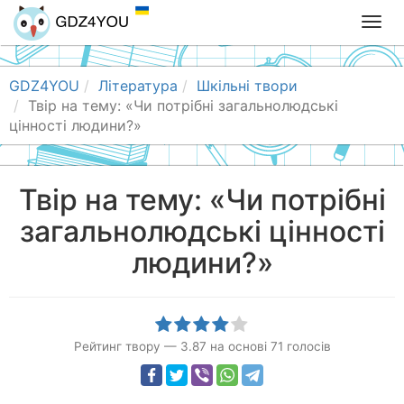
T
o
g
g
GDZ4YOU
Література
Шкільні твори
l
Твір на тему: «Чи потрібні загальнолюдські
e
цінності людини?»
n
a
v
Твір на тему: «Чи потрібні
i
загальнолюдські цінності
g
a
людини?»
t
i
o
n
Рейтинг твору
—
3.87
на основі
71
голосів