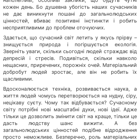
наполегливі, особливі заклики, що будуть чутні
кожен день. Бо душевна убогість наших сучасників
не дає виникнути пошані до загальнолюдських
цінностей, вбиває позитивні інстинкти і робить
несприятливими до проблем оточуючих.
Здається, що сучасний світ летить у якусь прірву –
знищується природа і погіршується екологія.
Зверніть уваги, скільки сьогодні людей страждає від
депресій і стресів. Подивіться, скільки навколо
нещасних, приречених, порожніх очей. Матеріальний
добробут людей зростає, але він не робить їх
щасливими.
Вдосконалюється техніка, розвивається наука, а
життя людей чомусь перетворюється на нудну, сіру,
нецікаву суєту. Чому так відбувається? Сучасному
світу потрібні нові масштабні дуки, нові ідеї. Адже
тільки це дозволить змінити світ на краще, тільки це
дасть людству шанс вижити. А без
загальнолюдських цінностей подібне відродження
просто неможливе. Безперечно, роль матеріальних