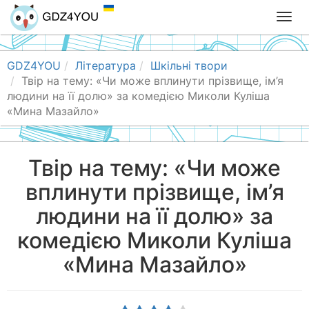
T
o
g
g
GDZ4YOU
Література
Шкільні твори
l
Твір на тему: «Чи може вплинути прізвище, ім’я
e
людини на її долю» за комедією Миколи Куліша
n
«Мина Мазайло»
a
v
i
Твір на тему: «Чи може
g
вплинути прізвище, ім’я
a
t
людини на її долю» за
i
o
комедією Миколи Куліша
n
«Мина Мазайло»