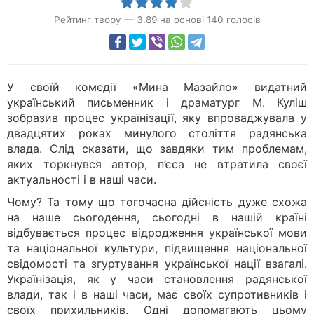
Рейтинг твору
—
3.89
на основі
140
голосів
У своїй комедії «Мина Мазайло» видатний
український письменник і драматург М. Куліш
зобразив процес українізації, яку впроваджувала у
двадцятих роках минулого століття радянська
влада. Слід сказати, що завдяки тим проблемам,
яких торкнувся автор, п’єса не втратила своєї
актуальності і в наші часи.
Чому? Та тому що тогочасна дійсність дуже схожа
на наше сьогодення, сьогодні в нашій країні
відбувається процес відродження української мови
та національної культури, підвищення національної
свідомості та згуртування української нації взагалі.
Українізація, як у часи становлення радянської
влади, так і в наші часи, має своїх супротивників і
своїх прихильників. Одні допомагають цьому