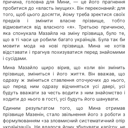
причина, головна для Мини, — це його прагнення
пробитися до «власть імущих». Він переконаний: для
того, щоб цього досягти, йому треба зректися своїх
предків і змінити власне прізвище, тобто
відмовитися від власного «я». Третьою причиною,
яка спонукала Мазайла на зміну прізвища, було те,
що в ті часи це робили багато українців. Була так би
мовити мода на нові прізвища. Мина не хотів
відставати і прагнув похизуватися перед знайомими
і сусідами.
Мина Мазайло щиро вірив, що коли він змінить
прізвище, зміниться і його життя. Він вважав, що
одразу ж зміниться ставлення оточуючих до нього,
що перед ним одразу відчиняться усі двері, усі
будуть вважати за честь водити з ним знайомство і
ходити до нього в гості, усі будуть його шанувати.
Єдиним результатом того, що Мина отримав
прізвище Мазенін, стало звільнення його з роботи з
формулюванням «за зловмисний систематичний опір
українізації». Не вдалося йому збудувати кар’єру, не