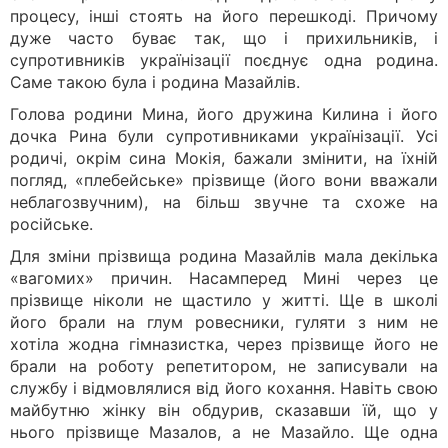
процесу, інші стоять на його перешкоді. Причому
дуже часто буває так, що і прихильників, і
супротивників українізації поєднує одна родина.
Саме такою була і родина Мазайлів.
Голова родини Мина, його дружина Килина і його
дочка Рина були супротивниками українізації. Усі
родичі, окрім сина Мокія, бажали змінити, на їхній
погляд, «плебейське» прізвище (його вони вважали
неблагозвучним), на більш звучне та схоже на
російське.
Для зміни прізвища родина Мазайлів мала декілька
«вагомих» причин. Насамперед Мині через це
прізвище ніколи не щастило у житті. Ще в школі
його брали на глум ровесники, гуляти з ним не
хотіла жодна гімназистка, через прізвище його не
брали на роботу репетитором, не записували на
службу і відмовлялися від його кохання. Навіть свою
майбутню жінку він обдурив, сказавши їй, що у
нього прізвище Мазалов, а не Мазайло. Ще одна