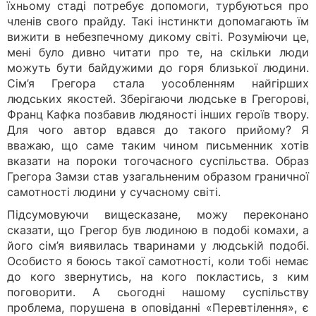
їхньому стаді потребує допомоги, турбуються про
членів свого прайду. Такі інстинкти допомагають їм
вижити в небезпечному дикому світі. Розуміючи це,
мені було дивно читати про те, на скільки люди
можуть бути байдужими до горя близької людини.
Сім’я Грегора стала уособленням найгірших
людських якостей. Зберігаючи людське в Грегорові,
Франц Кафка позбавив людяності інших героїв твору.
Для чого автор вдався до такого прийому? Я
вважаю, що саме таким чином письменник хотів
вказати на пороки тогочасного суспільства. Образ
Грегора Замзи став узагальненим образом граничної
самотності людини у сучасному світі.
Підсумовуючи вищесказане, можу переконано
сказати, що Грегор був людиною в подобі комахи, а
його сім’я виявилась тваринами у людській подобі.
Особисто я боюсь такої самотності, коли тобі немає
до кого звернутись, на кого покластись, з ким
поговорити. А сьогодні нашому суспільству
проблема, порушена в оповіданні «Перевтілення», є