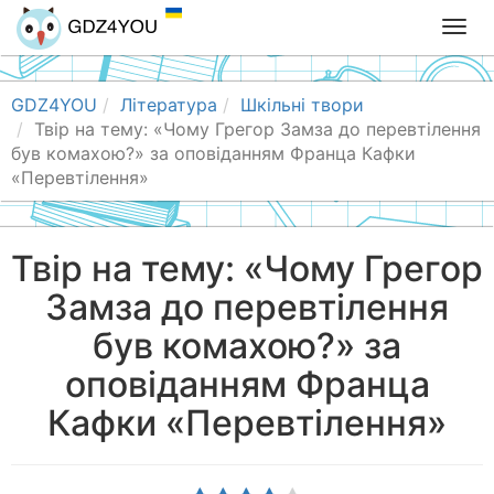
T
o
g
g
GDZ4YOU
Література
Шкільні твори
l
Твір на тему: «Чому Грегор Замза до перевтілення
e
був комахою?» за оповіданням Франца Кафки
n
«Перевтілення»
a
v
i
Твір на тему: «Чому Грегор
g
Замза до перевтілення
a
t
був комахою?» за
i
o
оповіданням Франца
n
Кафки «Перевтілення»