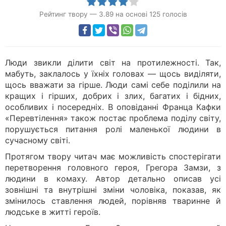
Рейтинг твору
—
3.89
на основі
125
голосів
Люди звикли ділити світ на протилежності. Так,
мабуть, заклалось у їхніх головах — щось виділяти,
щось вважати за гірше. Люди самі себе поділили на
кращих і гірших, добрих і злих, багатих і бідних,
особливих і посередніх. В оповіданні Франца Кафки
«Перевтілення» також постає проблема поділу світу,
порушується питання ролі маленької людини в
сучасному світі.
Протягом твору читач має можливість спостерігати
перетворення головного героя, Грегора Замзи, з
людини в комаху. Автор детально описав усі
зовнішні та внутрішні зміни чоловіка, показав, як
змінилось ставлення людей, порівняв тваринне й
людське в житті героїв.