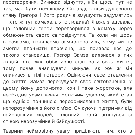
перетворення. Виникає відчуття, ніби щось тут не
так, має бути по-іншому. Справді, описи душевного
стану Грегора і його родичів змушують задуматись
— хто ж тут комаха, а хто людина? Я вже згадувала,
що головний герой перетворився в комаху через
обмеженість свого світовідчуття. Та коли ми щось
втрачаємо, починаємо замислюватись, чому ми не
змогли втримати втрачене, що привело нас до
такого становища. Грегор Замза виявився з тих
людей, хто вміє об’єктивно оцінювати своє життя,
тому почав аналізувати минуле, як же ж він
опинився в тілі потвори. Оцінюючи своє ставлення
до життя, Замза перебудував своє світобачення. У
цьому йому допомогло, хоч і таке жорстоке, але
необхідне усамітнення. Болючим ударом, який став
ще однією причиною переосмислення життя, були
непорозуміння з його сім’єю. Очікуючи підтримки від
найрідніших людей, головний герой зіткнувся зі
стіною нерозуміння й байдужості.
Тварини неймовірну увагу приділяють тим, хто в