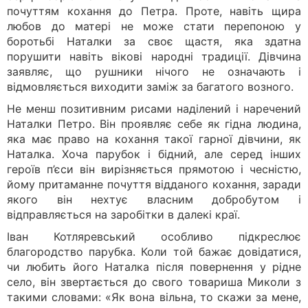
почуттям кохання до Петра. Проте, навіть щира
любов до матері не може стати перепоною у
боротьбі Наталки за своє щастя, яка здатна
порушити навіть вікові народні традиції. Дівчина
заявляє, що рушники нічого не означають і
відмовляється виходити заміж за багатого возного.
Не менш позитивним рисами наділений і наречений
Наталки Петро. Він проявляє себе як гідна людина,
яка має право на кохання такої гарної дівчини, як
Наталка. Хоча парубок і бідний, але серед інших
героїв п’єси він вирізняється прямотою і чесністю,
йому притаманне почуття відданого кохання, заради
якого він нехтує власним добробутом і
відправляється на заробітки в далекі краї.
Іван Котляревський особливо підкреслює
благородство парубка. Коли той бажає довідатися,
чи любить його Наталка після повернення у рідне
село, він звертається до свого товариша Миколи з
такими словами: «Як вона вільна, то скажи за мене,