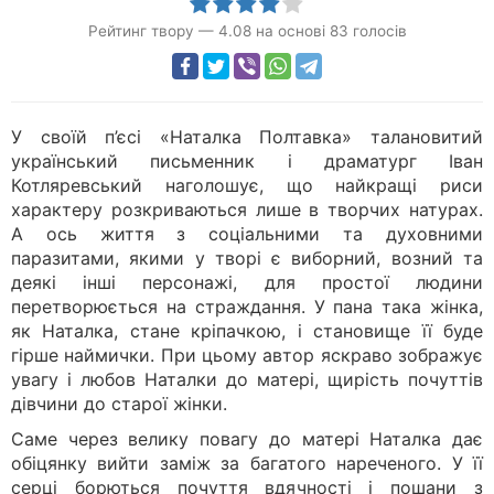
Рейтинг твору
—
4.08
на основі
83
голосів
У своїй п’єсі «Наталка Полтавка» талановитий
український письменник і драматург Іван
Котляревський наголошує, що найкращі риси
характеру розкриваються лише в творчих натурах.
А ось життя з соціальними та духовними
паразитами, якими у творі є виборний, возний та
деякі інші персонажі, для простої людини
перетворюється на страждання. У пана така жінка,
як Наталка, стане кріпачкою, і становище її буде
гірше наймички. При цьому автор яскраво зображує
увагу і любов Наталки до матері, щирість почуттів
дівчини до старої жінки.
Саме через велику повагу до матері Наталка дає
обіцянку вийти заміж за багатого нареченого. У її
серці борються почуття вдячності і пошани з