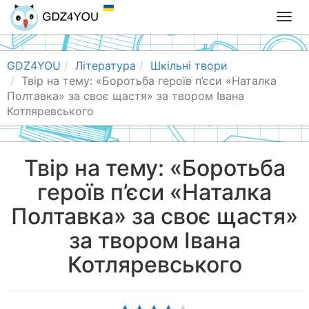
T
o
g
g
GDZ4YOU
Література
Шкільні твори
l
Твір на тему: «Боротьба героїв п’єси «Наталка
e
Полтавка» за своє щастя» за твором Івана
n
Котляревського
a
v
i
Твір на тему: «Боротьба
g
героїв п’єси «Наталка
a
t
Полтавка» за своє щастя»
i
o
за твором Івана
n
Котляревського