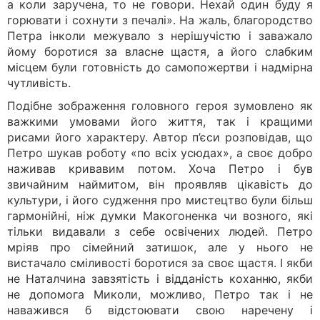
а коли заручена, то не говори. Нехай один буду я
горювати i сохнути з печалі». На жаль, благородство
Петра інколи межувало з нерішучістю і заважало
йому боротися за власне щастя, а його слабким
місцем були готовність до самопожертви і надмірна
чутливість.
Подібне зображення головного героя зумовлено як
важкими умовами його життя, так і кращими
рисами його характеру. Автор п’єси розповідав, що
Петро шукав роботу «по всіх усюдах», а своє добро
наживав кривавим потом. Хоча Петро і був
звичайним наймитом, він проявляв цікавість до
культури, і його судження про мистецтво були більш
гармонійні, ніж думки Макогоненка чи возного, які
тільки видавали з себе освічених людей. Петро
мріяв про сімейний затишок, але у нього не
вистачало сміливості боротися за своє щастя. І якби
не Наталчина завзятість і відданість коханню, якби
не допомога Миколи, можливо, Петро так і не
наважився б відстоювати свою наречену і