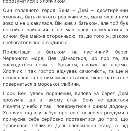
порозумітися з хлопчиком.
Син головного героя Бена – Деві – десятирічний
хлопчик, батьки якого розлучилися, мати якого ним
зовсім не цікавилася. Він жив з батьком, але той був
постійно зайнятий і не мав часу спілкуватися з
сином, був майже сторонньою, та, до того ж, різкою
і небагатослівною людиною.
Прилетівши з батьком на пустинний берег
Червоного моря, Деві дізнається, що про те, де
знаходяться вони з батьком, нікому не відомо.
Хлопчик і так гостро відчував самотність, та ще й
непокоївся, що з ним може статися, якщо батько не
повернеться з морської глибини.
І ось Бен, увесь поранений, виповз на берег. Деві
зрозумів, що в такому стані Бену не вдасться
підняти у небо літак і повернутися з сином додому.
Хлопчик одразу забув про свої невеселі роздуми і
примусив себе серйозно поставитися до того, що
трапилося. Обличчя Деві сповнилося жаху, а від