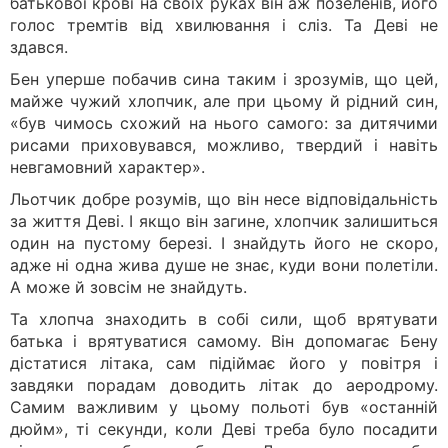
батькової крові на своїх руках він аж позеленів, його
голос тремтів від хвилювання і сліз. Та Деві не
здався.
Бен уперше побачив сина таким і зрозумів, що цей,
майже чужий хлопчик, але при цьому й рідний син,
«був чимось схожий на нього самого: за дитячими
рисами приховувався, можливо, твердий і навіть
невгамовний характер».
Льотчик добре розумів, що він несе відповідальність
за життя Деві. І якщо він загине, хлопчик залишиться
один на пустому березі. І знайдуть його не скоро,
адже ні одна жива душе не знає, куди вони полетіли.
А може й зовсім не знайдуть.
Та хлопча знаходить в собі сили, щоб врятувати
батька і врятуватися самому. Він допомагає Бену
дістатися літака, сам підіймає його у повітря і
завдяки порадам доводить літак до аеродрому.
Самим важливим у цьому польоті був «останній
дюйм», ті секунди, коли Деві треба було посадити