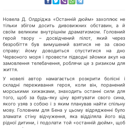
Новела Д. Олдріджа «Останній дюйм» захоплює не
тільки збігом досить дивовижних обставин, а й
своїм великим внутрішнім драматизмом. Головний
герой твору – досвідчений пілот, який через
безробіття був вимушений взятися не за свою
справу: йому доводиться спуститися на дно
Червоного моря і провести підводні зйомки акул на
замовлення телебачення, роблячи це з ризиком для
життя.
У новелі автор намагається розкрити болісні і
складні переживання героя, коли він, поранений
морськими хижаками, знаходить останні сили для
того, щоб за будь-яку ціну врятувати свого сина,
якого узяв з собою і з яким планував найти спільну
мову. Головним для Бена у цьому відрядженні було
зламати стіну відчуження, яка відділяла його від
рідної дитини, і подолати той «останній дюйм», щоб