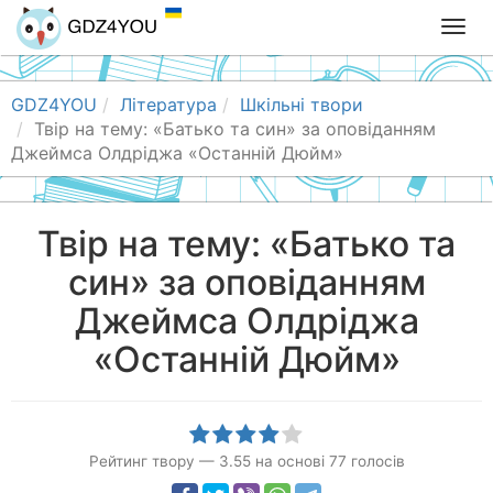
T
o
g
g
GDZ4YOU
Література
Шкільні твори
l
Твір на тему: «Батько та син» за оповіданням
e
Джеймса Олдріджа «Останній Дюйм»
n
a
v
Твір на тему: «Батько та
i
син» за оповіданням
g
a
Джеймса Олдріджа
t
i
«Останній Дюйм»
o
n
Рейтинг твору
—
3.55
на основі
77
голосів