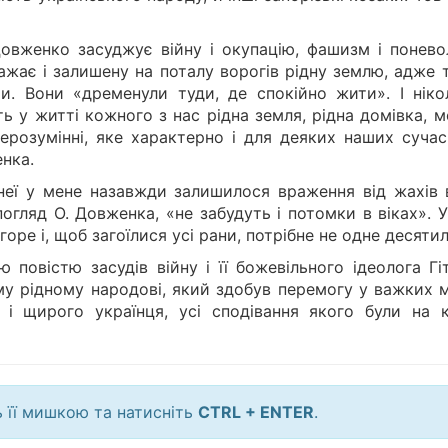
. Довженко засуджує війну і окупацію, фашизм і понев
ажає і залишену на поталу ворогів рідну землю, адже 
и. Вони «дременули туди, де спокійно жити». І ніко
ь у житті кожного з нас рідна земля, рідна домівка, 
нерозумінні, яке характерно і для деяких наших сучас
енка.
неї у мене назавжди залишилося враження від жахів в
погляд О. Довженка, «не забудуть і потомки в віках». 
оре і, щоб загоїлися усі рани, потрібне не одне десятил
 повістю засудів війну і її божевільного ідеолога Гі
єму рідному народові, який здобув перемогу у важких 
і щирого українця, усі сподівання якого були на 
ь її мишкою та натисніть
CTRL + ENTER
.