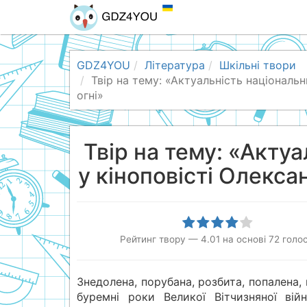
GDZ4YOU
Література
Шкільні твори
Твір на тему: «Актуальність національ
огні»
Твір на тему: «Акту
у кіноповісті Олекса
Рейтинг твору
—
4.01
на основі
72
голос
Знедолена, порубана, розбита, попалена,
буремні роки Великої Вітчизняної вій