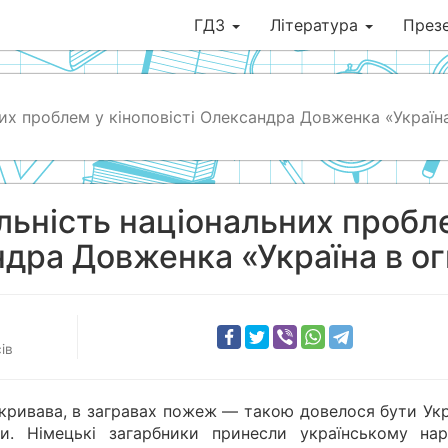
ГДЗ
Література
Презе
них проблем у кіноповісті Олександра Довженка «Україн
альність національних пробл
ндра Довженка «Україна в ог
ів
 кривава, в загравах пожеж — такою довелося бути Укр
ни. Німецькі загарбники принесли українському нар