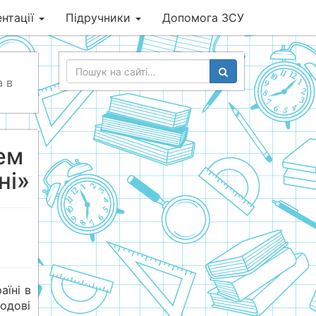
нтації
Підручники
Допомога ЗСУ
а в
ем
ні»
аїні в
одові