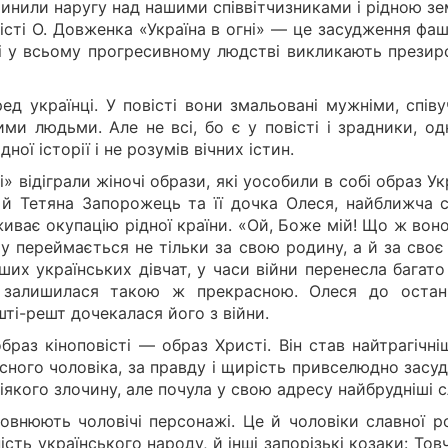
чинили наругу над нашими співвітчизниками і рідною з
істі О. Довженка «Україна в огні» — це засудження фа
кі у всьому прогресивному людстві викликають презирс
д українці. У повісті вони змальовані мужніми, співу
ми людьми. Але не всі, бо є у повісті і зрадники, од
ної історії і не розумів вічних істин.
і» відіграли жіночі образи, які уособили в собі образ Ук
 й Тетяна Запорожець та її дочка Олеся, найближча 
живає окупацію рідної країни. «Ой, Боже мій! Що ж вон
 переймається не тільки за свою родину, а й за своє 
нших українських дівчат, у часи війни перенесла багато
її залишилася такою ж прекрасною. Олеся до остан
шті-решт дочекалася його з війни.
аз кіноповісті — образ Христі. Він став найтрагічні
асного чоловіка, за правду і щирість привселюдно засу
іякого злочину, але почула у свою адресу найбрудніші с
повнюють чоловічі персонажі. Це й чоловіки славної р
ність українського народу, й інші запорізькі козаки: Тов