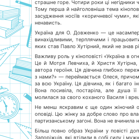
страшне горе. Чотири роки ці негідники 
Тому перша й найголовніша тема кінопов
засудження носіїв «коричневої чуми», я
ненависть.
Україна для О. Довженко — це насампере
винахідливими, терплячими і працьовити
яких став Павло Хутірний, який не знав рід
Важливу роль у кіноповісті «Україна в огн
Це й Мотря Левчиха, й Христя Хутірна,
автора героїня. Ця дівчина глибоко пере
з нами?» — переймається Олеся, причому
за всю Україну. Ця дівчина, як і багато і
Вона посивіла, постаріла, але душа 
молилася за свого коханого Василя і вре
Не менш яскравим є ще один жіночий обр
оповіді. Цю жінку за добре слово про вл
партизанському загоні. Вона не вчинила н
Більш повно образ України у повісті до
Запоріжців, які втілили в собі силу і муж