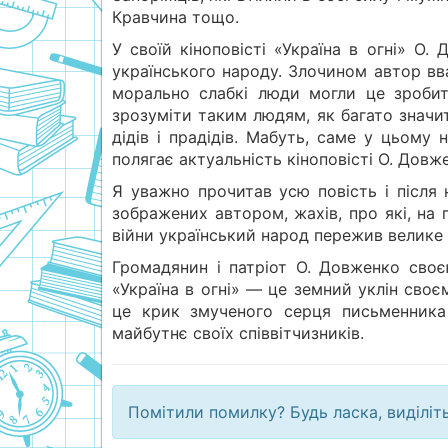
Кравчина тощо.
У своїй кіноповісті «Україна в огні» О
українського народу. Злочином автор вв
морально слабкі люди могли це зробит
зрозуміти таким людям, як багато значит
дідів і прадідів. Мабуть, саме у цьому 
полягає актуальність кіноповісті О. Довж
Я уважно прочитав усю повість і після 
зображених автором, жахів, про які, на 
війни український народ пережив велике г
Громадянин і патріот О. Довженко своєю
«Україна в огні» — це земний уклін сво
це крик змученого серця письменника 
майбутнє своїх співвітчизників.
Помітили помилку? Будь ласка, виділіт