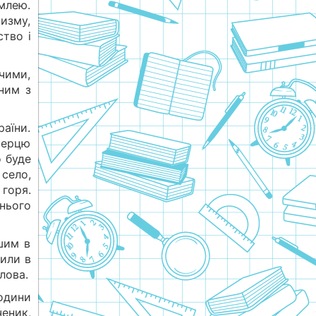
емлею.
шизму,
тво і
чими,
ним з
раїни.
серцю
о буде
село,
 горя.
нього
шим в
дили в
лова.
одини
ченик,