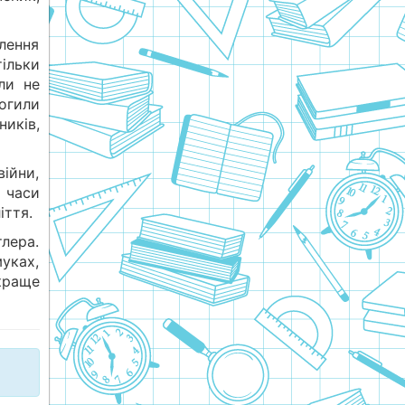
олення
тільки
ли не
могили
ників,
ійни,
У часи
іття.
тлера.
муках,
краще