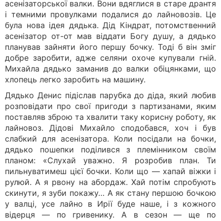
асенізаторської валки. Вони вдяглися в старе дрантя
і темними провулками подалися до лайновозів. Це
була нова ідея дядька. Дід Кіндрат, потомственний
асенізатор от-от мав віддати Богу душу, а дядько
планував зайняти його першу бочку. Тоді б він зміг
добре заробити, адже селяни охоче купували гній.
Михайла дядько заманив до валки обіцянками, що
хлопець легко заробить на машину.
Дядько Денис підіслав парубка до діда, який любив
розповідати про свої пригоди з партизанами, яким
поставляв зброю та хвалити таку корисну роботу, як
лайновоз. Дідові Михайло сподобався, хоч і був
слабкий для асенізатора. Коли посідали на бочки,
дядько пошепки поділився з племінником своїм
планом: «Слухай уважно. Я розробив план. Ти
пильнуватимеш цієї бочки. Коли що — хапай віжки і
рулюй. А я рвону на абордаж. Хай потім спробують
скинути, я зуби покажу… А як стану першою бочкою
у валці, усе лайно в Ирії буде наше, і з кожного
відерця — по гривенику. А в сезон — ще по