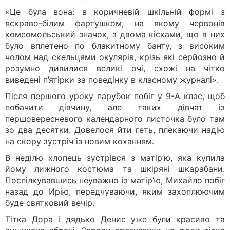
«Це була вона: в коричневій шкільній формі з
яскраво-білим фартушком, на якому червонів
комсомольський значок, з двома кісками, що в них
було вплетено по блакитному банту, з високим
чолом над скельцями окулярів, крізь які серйозно й
розумно дивилися великі очі, схожі на чітко
виведені п’ятірки за поведінку в класному журналі».
Після першого уроку парубок побіг у 9-А клас, щоб
побачити дівчину, але таких дівчат із
першовересневого календарного листочка було там
зо два десятки. Довелося йти геть, плекаючи надію
на скору зустріч із новим коханням.
В неділю хлопець зустрівся з матір’ю, яка купила
йому лижного костюма та шкіряні шкарабани.
Поспілкувавшись неуважно із матір’ю, Михайло побіг
назад до Ирію, передчуваючи, яким захоплюючим
буде святковий вечір.
Тітка Дора і дядько Денис уже були красиво та