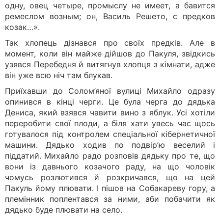
одну, овец четыре, промыслу не имеет, а бавится
ремеслом возным; он, Василь Решето, с предков
козак…».
Так хлопець дізнався про своїх предків. Але в
момент, коли він майже дійшов до Пакуля, звідкись
узявся Перебедня й витягнув хлопця з кімнати, адже
він уже всю ніч там блукав.
Приїхавши до Солом’яної вулиці Михайло одразу
опинився в кінці черги. Це була черга до дядька
Дениса, який взявся чавити вино з яблук. Усі хотіли
переробити свої плоди, а біля хати увесь час щось
готувалося під контролем спеціальної кібернетичної
машини. Дядько ходив по подвір’ю веселий і
піддатий. Михайло радо розповів дядьку про те, що
вони із давнього козачого раду, на що чоловік
чомусь розлютився й розкричався, що на цей
Пакуль йому плювати. І пішов на Собакареву гору, а
племінник поплентався за ними, аби побачити як
дядько буде плювати на село.