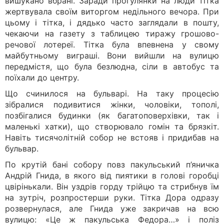
вишукано вбрані. Заради прогулянки на люди тітка
жертвувала своїм виторгом недільного вечора. При
цьому і тітка, і дядько часто заглядали в пошту,
чекаючи на газету з таблицею тиражу грошово-
речової лотереї. Тітка була впевнена у свому
майбутньому виграші. Вони вийшли на вулицю
передмістя, що була безлюдна, сіли в автобус та
поїхали до центру.
Що счинилося на бульварі. На таку процесію
зібралися подивитися жінки, чоловіки, тополі,
позбігалися будинки (як багатоповерхівки, так і
маленькі хатки), що створювало гомін та брязкіт.
Навіть тисячолітній собор не встояв і придибав на
бульвар.
По крутій бані собору повз пакульський п’яничка
Андрій Гнида, в якого від пиятики в голові горобці
цвірінькали. Він уздрів горду трійцю та стрибнув їм
на зутріч, розпростерши руки. Тітка Дора одразу
розвернулася, але Гнида уже закричав на всю
вулицю: «Це ж пакульська Федора…» і поліз