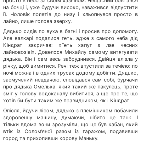
просто в небо за своїм хазяїном. Нещасний бовтався
на бочці і, уже будучи високо, наважився відпустити
її. Чоловік полетів до низу і хльопнувся просто в
лайно, лише голова зверху.
Дядько сидів по вуха в багні і просив про допомогу.
Але валкарі подалися геть, адже з самого неба дід
Кіндрат закричав: «Геть хапуг з лав чесних
лайновозів!». Довелося Михайлу самому витягувати
дядька. Він і сам весь забруднився. Двійця влізла у
річку, щоб вимитися. Речі теж впустили за течією: по
ночі можна і в одних трусах додому добігти. Дядько,
засмучений невдачою, сповідався сам собі, бурчачи
про дядька Омелька, який такий же пакулець, проте
зміг у голову водоканалу вибитися, а ще про те, що
хотів би бути таким же правидником, як і Кіндрат.
Опісля, йдучи лісом, дядько з племінником побачили
здоровенну машину, думаючи, нібито це танк. І
тільки вдома вони зрозуміли, що це був кабан, який
втік із Солом’яної разом із гаражом, подавивши
город та прихопивши корову Маньку.