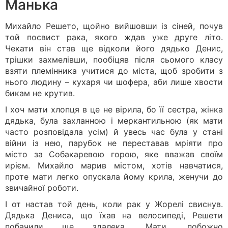
Манька
Михайло Решето, щойно вийшовши із сіней, почув
той посвист рака, якого ждав уже друге літо.
Чекати він став ще відколи його дядько Денис,
трішки захмелівши, пообіцяв після сьомого класу
взяти племінника учитися до міста, щоб зробити з
нього людину – кухаря чи шофера, аби лише хвости
бикам не крутив.
І хоч мати хлопця в це не вірила, бо її сестра, жінка
дядька, була захланною і меркантильною (як мати
часто розповідала усім) й увесь час була у стані
війни із нею, парубок не переставав мріяти про
місто за Собакаревою горою, яке вважав своїм
ирієм. Михайло марив містом, хотів навчатися,
проте мати легко опускала йому крила, женучи до
звичайної роботи.
І от настав той день, коли рак у Жорелі свиснув.
Дядька Дениса, що їхав на велосипеді, Решети
побачили ще здалека. Мати, побожно