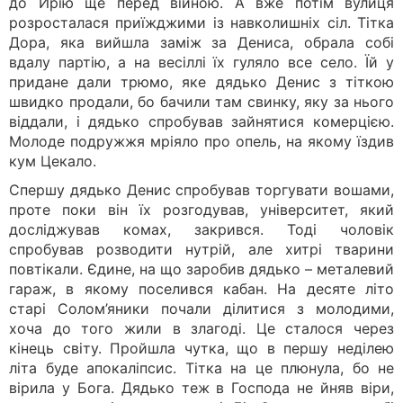
до Ирію ще перед війною. А вже потім вулиця
розросталася приїжджими із навколишніх сіл. Тітка
Дора, яка вийшла заміж за Дениса, обрала собі
вдалу партію, а на весіллі їх гуляло все село. Їй у
придане дали трюмо, яке дядько Денис з тіткою
швидко продали, бо бачили там свинку, яку за нього
віддали, і дядько спробував зайнятися комерцією.
Молоде подружжя мріяло про опель, на якому їздив
кум Цекало.
Спершу дядько Денис спробував торгувати вошами,
проте поки він їх розгодував, університет, який
досліджував комах, закрився. Тоді чоловік
спробував розводити нутрій, але хитрі тварини
повтікали. Єдине, на що заробив дядько – металевий
гараж, в якому поселився кабан. На десяте літо
старі Солом’яники почали ділитися з молодими,
хоча до того жили в злагоді. Це сталося через
кінець світу. Пройшла чутка, що в першу неділею
літа буде апокаліпсис. Тітка на це плюнула, бо не
вірила у Бога. Дядько теж в Господа не йняв віри,