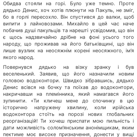
Обидва стояли на горі. Було уже темно. Проте
дядько Денис, хоч хотів плюнути на Пакуль, не зміг,
бо в горлі пересохло. Він спустився до валки, щоб
випити з лайновозами. Михайло в цей час наче
побачив душі пакульців та нарешті усвідомив, що він
є щось надзвичайно дрібне на фоні усього того
народу, що проживав на його батьківщині, що він
лише вузлик на неосяжнім корені неосяжного, ім’я
якого народ.
Повернувся дядько на візку зранку і був
веселенький. Заявив, що його назначили новим
головою водоконтори. Швидко зібравшись, дядько
Денис всівся на бочку та поїхав до водоконтори,
накричавши на племінника, який намагався його
зупинити. «Ти кличеш мене до спочинку в цю
історично напружену хвилину, коли ирійська
водоконтора стоїть на порозі нових глобальних
реорганізацій! Ти хочеш приспати мою пильність і
дати можливість солом’янським анонімщикам, яким
пектиме моє високе призначення, донести у вищі