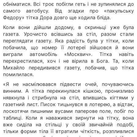
обніматися. Всі троє побігли геть і не зупинялися до
самого автобусу. Від згадки про «пакульську
Федору» тітка Дора довго ще ходила бліда.
Коли вони дійшли додому, в скриньці уже була
газета. Урочисто всівшись за стіл, разом стали
переглядати газету. Яка радість була у тітки, коли
побачила, що номер її лотереї зійшовся й вони
виграли автомобіль «Москвич». Тітка навіть
перехрестилася, хоч і не вірила в Бога. Та, коли
Михайло передивився газету, побачив, що тітка
помилилася.
«Я не насмілювався підвести очей, почуваючись
винним. А тітка перекинулася кішкою, пронизливо
нявкнула і стрибнула на стіл, впившись кігтями у
газетний лист. Писок тицьнувся в лотерею, а відтак,
лоскотячи пишними вусами паперове поле, побіг по
таблиці. Коли я наважився зирнути на тітку, вона
вже сиділа на стільці у своїй звичайній подобі,
тільки форми тіла її втратили чіткість, розпливлися