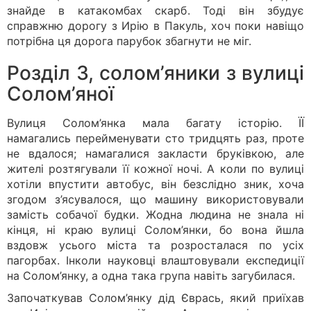
знайде в катакомбах скарб. Тоді він збудує
справжню дорогу з Ирію в Пакуль, хоч поки навіщо
потрібна ця дорога парубок збагнути не міг.
Розділ 3, солом’яники з вулиці
Солом’яної
Вулиця Солом’янка мала багату історію. ЇЇ
намагались перейменувати сто тридцять раз, проте
не вдалося; намагалися закласти бруківкою, але
жителі розтягували її кожної ночі. А коли по вулиці
хотіли впустити автобус, він безслідно зник, хоча
згодом з’ясувалося, що машину використовували
замість собачої будки. Жодна людина не знала ні
кінця, ні краю вулиці Солом’янки, бо вона йшла
вздовж усього міста та розросталася по усіх
пагорбах. Інколи науковці влаштовували експедиції
на Солом’янку, а одна така група навіть загубилася.
Започаткував Солом’янку дід Єврась, який приїхав