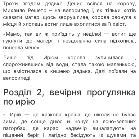
Трохи згодом дядько Денис всівся на корову,
Михайло Решето – на велосипед і, як тільки хотів
сказати матері щось зворушливе, корова рвонула з
місця й хлопець встиг лише вхопитися за її хвіст.
«Мамо, так ви ж приїздіть у неділю! — встиг ще
гукнути до матері, і нездоланна сила підхопила,
понесла мене».
Лише під Ирієм корова зупинилася і,
спорожнившись від води, стала такою маленькою,
що вмістилася в кишеню дядька. Далі поїхали на
велосипеді.
Розділ 2, вечірня прогулянка
по ирію
«…Ирій — це казкова країна, де ніколи не буває
зими, де сонце днює й ночує на ясно-зелених
пагорбах, де карасі надвечір вичалапують на
піщаний беріг і лагідно бесідують із щуками та