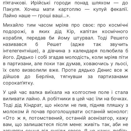
п’ятачкові. Ирійські городи понад шляхом — до
Пакуля. Хочеш мати картоплю — купуй фекалії.
Лайно наше — гроші ваші…».
Михайло тим часом мріяв про своє: про космічні
подорожі, в яких дід Кір, капітан космічного
корабля, передав би йому штурвал. Тоді Решето
називався б Решет (адже так звучить
інтелегентніше), а дівчина з календаря полюбила б
його. Дядько і собі згадав молодість, коли мріяв піти
в партизани, але поки так думав, ховаючись у льосі,
їх село визволили вже. Проте дядько Денис все ж
дійшов до Берліна, тягнувши за партизанами
сорокап’ятку.
У цей час валка виїхала на колгоспне поле і стала
виливати лайно. А робітники в цей час їли на бочках.
Тоді дід Кіндрат, що ніколи не пив, підняв пляшку з
молоком й почав проголошувати останній монолог:
«Ото ж я, потомствений, останній асенізатор, кажу
вам, що залишаєтеся після мене: живіть так, аби не
затуляти сонця від сусіди свого. Я не кажу: любіть