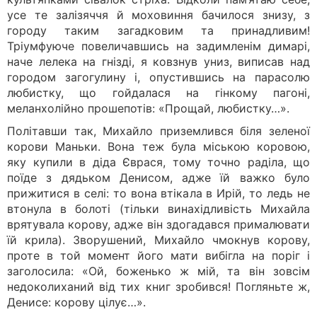
усе те залізяччя й моховиння бачилося знизу, з
городу таким загадковим та принадливим!
Тріумфуюче повеличавшись на задимленім димарі,
наче лелека на гнізді, я ковзнув униз, виписав над
городом загогулину і, опустившись на парасолю
любистку, що гойдалася на гінкому пагоні,
меланхолійно прошепотів: «Прощай, любистку…».
Політавши так, Михайло приземлився біля зеленої
корови Маньки. Вона теж була міською коровою,
яку купили в діда Єврася, тому точно раділа, що
поїде з дядьком Денисом, адже їй важко було
прижитися в селі: то вона втікала в Ирій, то ледь не
втонула в болоті (тільки винахідливість Михайла
врятувала корову, адже він здогадався прималювати
їй крила). Зворушений, Михайло чмокнув корову,
проте в той момент його мати вибігла на поріг і
заголосила: «Ой, боженько ж мій, та він зовсім
недоколиханий від тих книг зробився! Погляньте ж,
Денисе: корову цілує…».