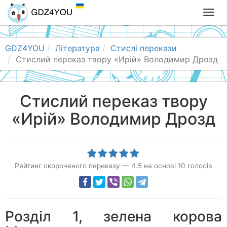
T
o
g
g
GDZ4YOU
Література
Стислі перекази
l
Стислий переказ твору «Ирій» Володимир Дрозд
e
n
a
Стислий переказ твору
v
«Ирій» Володимир Дрозд
i
g
a
t
i
Рейтинг скороченого переказу
—
4.5
на основі
10
голосів
o
n
Розділ 1, зелена корова