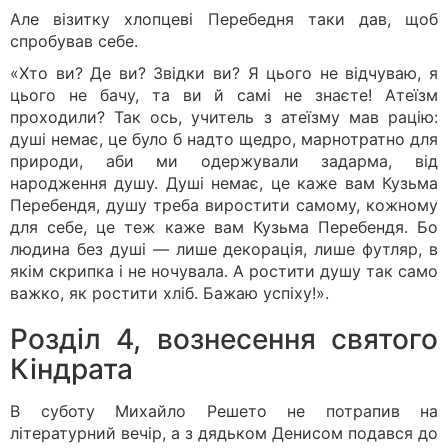
Але візитку хлопцеві Перебедня таки дав, щоб
спробував себе.
«Хто ви? Де ви? Звідки ви? Я цього не відчуваю, я
цього не бачу, та ви й самі не знаєте! Атеїзм
проходили? Так ось, учитель з атеїзму мав рацію:
душі немає, це було б надто щедро, марнотратно для
природи, аби ми одержували задарма, від
народження душу. Душі немає, це каже вам Кузьма
Перебендя, душу треба виростити самому, кожному
для себе, це теж каже вам Кузьма Перебендя. Бо
людина без душі — лише декорація, лише футляр, в
якім скрипка і не ночувала. А ростити душу так само
важко, як ростити хліб. Бажаю успіху!».
Розділ 4, вознесення святого
Кіндрата
В суботу Михайло Решето не потрапив на
літературний вечір, а з дядьком Денисом подався до