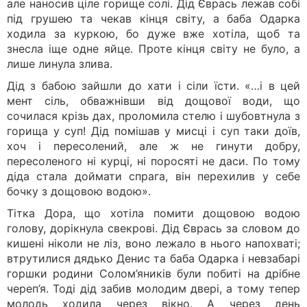
але наносив ціле горище солі. Дід Єврась лежав собі
під грушею та чекав кінця світу, а баба Одарка
ходила за куркою, бо дуже вже хотіла, щоб та
знесла іще одне яйце. Проте кінця світу не було, а
лише линула злива.
Дід з бабою зайшли до хати і сіли їсти. «…і в цей
мент сіль, обважнівши від дощової води, що
сочилася крізь дах, проломила стелю і шубовтнула з
горища у суп! Дід помішав у мисці і суп таки доїв,
хоч і пересолений, але ж не гинути добру,
пересоленого ні курці, ні поросяті не даси. По тому
діда стала доймати спрага, він перехилив у себе
бочку з дощовою водою».
Тітка Дора, що хотіла помити дощовою водою
голову, дорікнула свекрові. Дід Єврась за словом до
кишені ніколи не ліз, воно лежало в нього напохваті;
втрутилися дядько Денис та баба Одарка і невзабарі
горшки родини Солом’яників були побиті на дрібне
череп’я. Тоді дід забив молодим двері, а тому тепер
молодь ходила через вікно. А через день