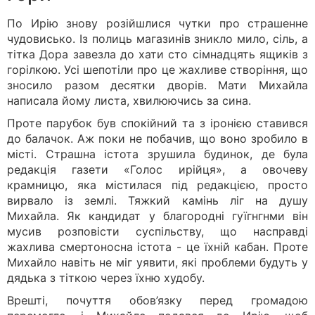
По Ирію знову розійшлися чутки про страшенне
чудовисько. Із полиць магазинів зникло мило, сіль, а
тітка Дора завезла до хати сто сімнадцять ящиків з
горілкою. Усі шепотіли про це жахливе створіння, що
зносило разом десятки дворів. Мати Михайла
написала йому листа, хвилюючись за сина.
Проте парубок був спокійний та з іронією ставився
до балачок. Аж поки не побачив, що воно зробило в
місті. Страшна істота зрушила будинок, де була
редакція газети «Голос ирійця», а овочеву
крамницю, яка містилася під редакцією, просто
вирвало із землі. Тяжкий камінь ліг на душу
Михайла. Як кандидат у благородні гуїгнгнми він
мусив розповісти суспільству, що насправді
жахлива смертоносна істота - це їхній кабан. Проте
Михайло навіть не міг уявити, які проблеми будуть у
дядька з тіткою через їхню худобу.
Врешті, почуття обов’язку перед громадою