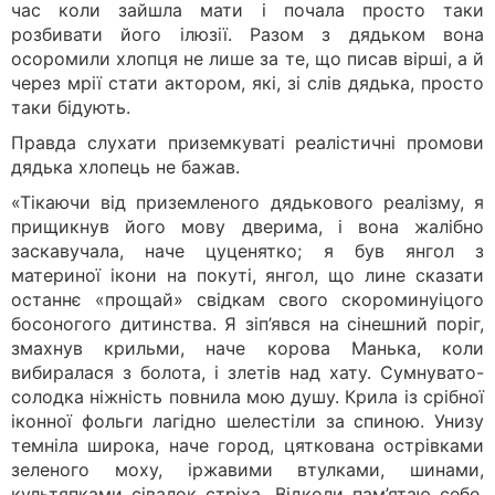
час коли зайшла мати і почала просто таки
розбивати його ілюзії. Разом з дядьком вона
осоромили хлопця не лише за те, що писав вірші, а й
через мрії стати актором, які, зі слів дядька, просто
таки бідують.
Правда слухати приземкуваті реалістичні промови
дядька хлопець не бажав.
«Тікаючи від приземленого дядькового реалізму, я
прищикнув його мову дверима, і вона жалібно
заскавучала, наче цуценятко; я був янгол з
материної ікони на покуті, янгол, що лине сказати
останнє «прощай» свідкам свого скороминуіцого
босоногого дитинства. Я зіп’явся на сінешний поріг,
змахнув крильми, наче корова Манька, коли
вибиралася з болота, і злетів над хату. Сумнувато-
солодка ніжність повнила мою душу. Крила із срібної
іконної фольги лагідно шелестіли за спиною. Унизу
темніла широка, наче город, цяткована острівками
зеленого моху, іржавими втулками, шинами,
культяпками сівалок стріха. Відколи пам’ятаю себе,