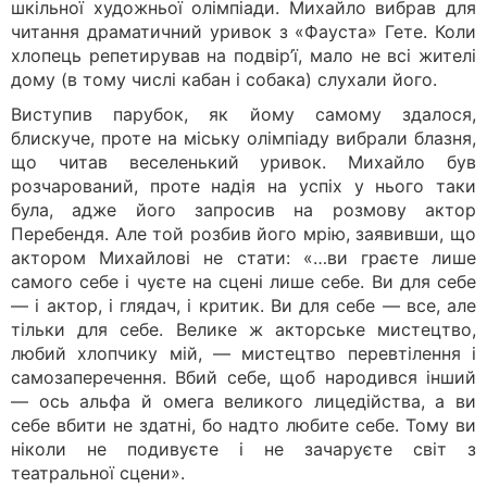
шкільної художньої олімпіади. Михайло вибрав для
читання драматичний уривок з «Фауста» Гете. Коли
хлопець репетирував на подвір’ї, мало не всі жителі
дому (в тому числі кабан і собака) слухали його.
Виступив парубок, як йому самому здалося,
блискуче, проте на міську олімпіаду вибрали блазня,
що читав веселенький уривок. Михайло був
розчарований, проте надія на успіх у нього таки
була, адже його запросив на розмову актор
Перебендя. Але той розбив його мрію, заявивши, що
актором Михайлові не стати: «…ви граєте лише
самого себе і чуєте на сцені лише себе. Ви для себе
— і актор, і глядач, і критик. Ви для себе — все, але
тільки для себе. Велике ж акторське мистецтво,
любий хлопчику мій, — мистецтво перевтілення і
самозаперечення. Вбий себе, щоб народився інший
— ось альфа й омега великого лицедійства, а ви
себе вбити не здатні, бо надто любите себе. Тому ви
ніколи не подивуєте і не зачаруєте світ з
театральної сцени».