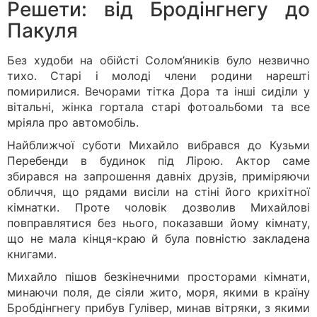
Решети: від Бродінгнегу до
Пакуля
Без худоби на обійсті Солом’яників було незвично
тихо. Старі і молоді члени родини нарешті
помирилися. Вечорами тітка Дора та інші сиділи у
вітальні, жінка гортала старі фотоальбоми та все
мріяла про автомобіль.
Найближчої суботи Михайло вибрався до Кузьми
Перебенди в будинок під Лірою. Актор саме
збирався на запрошення давніх друзів, приміряючи
обличчя, що рядами висіли на стіні його крихітної
кімнатки. Проте чоловік дозволив Михайлові
повправлятися без нього, показавши йому кімнату,
що не мала кінця-краю й була повністю закладена
книгами.
Михайло пішов безкінечними просторами кімнати,
минаючи поля, де сіяли жито, моря, якими в країну
Бробдінгнегу прибув Гулівер, минав вітряки, з якими