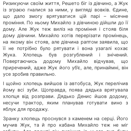
Ризикуючи своїм життя, Решето біг із дівчино, а Жук
із зграєю гналися за ними, у вигляді вовків. Єдине,
що дало змогу врятуватися цій парі – місячне
проміння. По ньому Михайло з дівчиною дійшли до її
дому. Але Жук теж виліз на проміння і стояв біля
дому дівчини. Михайло хотів перерізати промінець,
на якому він стояв, але дівчина раптом заявила, що
її не потрібно було рятувати і вона узагалі кохає
Жука. Хлопець був розгублений і знічений.
Повертаючись додому Михайло відчував, що
приречений, адже Жук його уб’є, але, принаймні, він
усе зробив правильно.
І щойно хлопець вийшов із автобуса, Жук перелічив
йому всі зуби. Щоправда, поява дядька врятувала
хлопця від розправи. Дядько Денис йшов додому,
несучи трактор, яким планував готувати вино з
яблук для продажу.
Зранку хлопець проснувся з каменем на серці. Його
мучив Жук, та й про кабана Михайло теж не міг