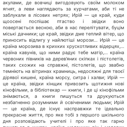
акулами, де вовчиці вигодовують своїм молоком
ягнят, а леви наглядають за курчатами, аби ті не
заблукали в лісових нетрях; Ирій — це край, куди
щоосені поспішає птаство і звідки воно
повертається весною, аби в нас перелітувати, буцім
міські дачники; це край, звідки дме теплий вітер, що
приносить відлигу у найлютіші морози… Ирій — це
країна морозива в крихких хрускотливих відерцях,…
країна кавунів, що ними радує тебе матір,… країна
червоних півників на дерев’яних скіпках і пістолетів,
таких схожих на справжні, пістолетів, що звабно
темніють на вітринах крамниць, недосяжні для твоєї
дірявої кишені, країна морсу, ситра і халви; Ирій —
це країна, звідки кінщик привозить щотижня нові
кінофільми, а бібліотекар — книги, і де ці кінофільми
знімаються, а книги пишуться та друкуються
незбагненно розумними й освіченими людьми; Ирій
— це країна, де існує насправжки те ідеально
прекрасне життя, про яке тобі з першого шкільного
дня розповідають учителі і про яке так гарно