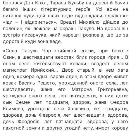
боровся Дон Кіхот, Тараса Бульбу на дереві й бачив
багато інших літературних героїв. Усі вони на
питання куди цей шлях веде відповідали однаково:
«Іди – і відкриється». Врешті Михайло дійшов до
полонин, які лежали на окраїні Пакуля. На дорозі він
зустрів писарчука, який нарешті розповів, що це за
дорога й куди вона веде.
«Село Пакуль Чорторийской сотни, при болоте
Свин, в шестнадцати верстах близ города Ирия… В
оном селе жительствуют козаки, владеет селом
магистрат Ирийский… Двор старый, в нем хата
одна, комора одна, сарай один, в этом дворе живет
козак Василь Решето, урожденной оного села, лет
шестидесяти, жена его Матрона Григорьевна,
урождена оного села, лет пятидесяти, у них дети:
сын Семен лет тридцати, здоров, жена Федора
Климова, урождена села Халявина, лет тридцати,
здорова, дочь Февросія, лет шестнадцати, здорова,
дочь Феодосія, лет пятнадцати, здорова; у него
пахотной земли и других угодий нету, имеет корову