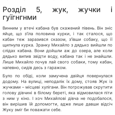
Розділ 5, жук, жучки і
гуїгнгнми
Винним у втечі кабана був скажений півень. Він зніс
яйце, що з’їла половина курки, і так сталося, що
кабан теж заразився сказом, з’ївши собаку, що її
щипнула курка. Зранку Михайло з дядько вийшли по
слідах кабана. Вони дойшли аж до озера, але коли
дядько випив звідти воду, кабана так і не знайшли.
Лише Михайло почув лай свого собаки, тому кабан,
напевно, сидів десь з гаражом.
Було по обіді, коли замучена двійця повернулася
додому. На вулиці, неподалік їх дому, стояв Жук із
жучками – місцеві хулігани. Він погрожував скрутити
голову дівчині в білому береті, яка відмовилася піти
з ним у кіно. І хоч Михайлові дівча не подобалося,
він вирішив їй допомогти, адже лише давши відсіч
Жуку зміг би поважати себе.