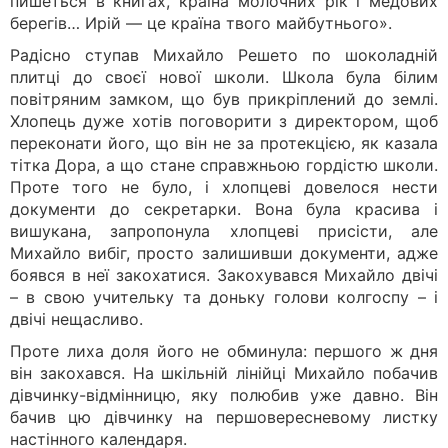
пишеться в книгах, країна молочних рік і медових
берегів… Ирій — це країна твого майбутнього».
Радісно ступав Михайло Решето по шоколадній
плитці до своєї нової школи. Школа була білим
повітряним замком, що був прикріплений до землі.
Хлопець дуже хотів поговорити з директором, щоб
переконати його, що він не за протекцією, як казала
тітка Дора, а що стане справжньою гордістю школи.
Проте того не було, і хлопцеві довелося нести
документи до секретарки. Вона була красива і
вишукана, запропонула хлопцеві присісти, але
Михайло вибіг, просто залишивши документи, адже
боявся в неї закохатися. Закохувався Михайло двічі
– в свою учительку та доньку голови колгоспу – і
двічі нещасливо.
Проте лиха доля його не обминула: першого ж дня
він закохався. На шкільній лінійці Михайло побачив
дівчинку-відмінницю, яку полюбив уже давно. Він
бачив цю дівчинку на першовересневому листку
настінного календаря.