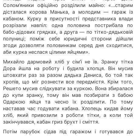
Солом’яники офіційно розділили майно: «…старим
дісталася корова Манька, а молодим — гараж із
кабаном. Курку в присутності представника влади
розрізали навпіл: одна половина пострибала по
бабо-дідових грядках, а друга — по тітко-дядьковій
полуниці; поміж себе юридичні сторони дійшли
згоди дозволяти половинкам серед дня сходитися,
аби курка неслася цілими яйцями».
Михайло дармовий хліб у сім’ї не їв. Зранку тітка
Дора йшла на роботу і будила хлопця. Він мусив
штовхати раз за разом дядька Дениса, бо той так
хропів, що міг рознести все передмістя. Крім того,
Решето мусив слідкувати за куркою. Вона збиралася
до купи зранку, тому він мав позбирати з бабою
Одаркою яйця та чесно їх розділити. По тому
наставав час годувати кабана. Хлопець кидав йому
хліб, який привозили з роботи тітки, а коли той
закінчувався, кабан гриз брухт і сміття.
Потім парубок сідав під гаражом і готувався до