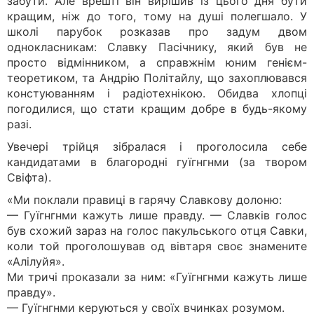
забути. Але врешті він вирішив із цього дня бути
кращим, ніж до того, тому на душі полегшало. У
школі парубок розказав про задум двом
однокласникам: Славку Пасічнику, який був не
просто відмінником, а справжнім юним генієм-
теоретиком, та Андрію Політайлу, що захоплювався
констуюванням і радіотехнікою. Обидва хлопці
погодилися, що стати кращим добре в будь-якому
разі.
Увечері трійця зібралася і проголосила себе
кандидатами в благородні гуїгнгнми (за твором
Свіфта).
«Ми поклали правиці в гарячу Славкову долоню:
— Гуїгнгнми кажуть лише правду. — Славків голос
був схожий зараз на голос пакульського отця Савки,
коли той проголошував од вівтаря своє знамените
«Алілуйя».
Ми тричі проказали за ним: «Гуїгнгнми кажуть лише
правду».
— Гуїгнгнми керуються у своїх вчинках розумом.