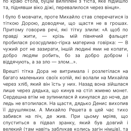
по краю стола, буцім виліплені з тіста, яке підійшло
та, піднявши віко діжі, перевалилося через вінця».
І було б мовчати, проте Михайло став сперечатися із
тіткою Дорою, доводячи, що щастя не в грошах.
Притому говорив речі, які тітку злили: «А щоб по
правді жити, — крізь мій півнячий фальцет
пробилася розсудливо-гірка материна говірка: — В
чужий рот не зазирати, іншій людині ями не копати,
добро людям робить, бо за добро добром і
віддячують, а за зло — злом…».
Врешті тітка Дора не витримала і розлетілася на
багато маленьких своїх копій, які волали на Михайла
через хліб, який він їсть у них. Назад вона зійшлася
лише через дядька, що кинув на стіл жменю монет.
Сердешна втім не зупинилася й кинулася до ночв, де
ледь не втопилася. На щастя, дядько Денис вихопив
її друшляком. А Михайло Решета в цей час тихо
забився на піч, де жив. При цьому мріяв, що
спуститься в підвал зранку, який був довгий і
велекий (там навіть заблукав колись загін німців), та