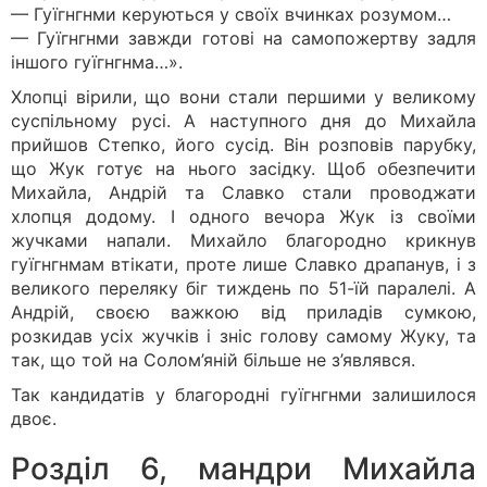
— Гуїгнгнми керуються у своїх вчинках розумом…
— Гуїгнгнми завжди готові на самопожертву задля
іншого гуїгнгнма…».
Хлопці вірили, що вони стали першими у великому
суспільному русі. А наступного дня до Михайла
прийшов Степко, його сусід. Він розповів парубку,
що Жук готує на нього засідку. Щоб обезпечити
Михайла, Андрій та Славко стали проводжати
хлопця додому. І одного вечора Жук із своїми
жучками напали. Михайло благородно крикнув
гуїгнгнмам втікати, проте лише Славко драпанув, і з
великого переляку біг тиждень по 51-їй паралелі. А
Андрій, своєю важкою від приладів сумкою,
розкидав усіх жучків і зніс голову самому Жуку, та
так, що той на Солом’яній більше не з’являвся.
Так кандидатів у благородні гуїгнгнми залишилося
двоє.
Розділ 6, мандри Михайла