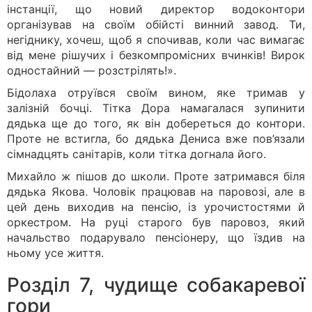
інстанції, що новий директор водоконтори
організував на своїм обійсті винний завод. Ти,
негіднику, хочеш, щоб я спочивав, коли час вимагає
від мене рішучих і безкомпромісних вчинків! Вирок
одностайний — розстрілять!».
Бідолаха отруївся своїм вином, яке тримав у
залізній бочці. Тітка Дора намагалася зупинити
дядька ще до того, як він добереться до контори.
Проте не встигла, бо дядька Дениса вже пов’язали
сімнадцять санітарів, коли тітка догнала його.
Михайло ж пішов до школи. Проте затримався біля
дядька Якова. Чоловік працював на паровозі, але в
цей день виходив на пенсію, із урочистостями й
оркестром. На руці старого був паровоз, який
начальство подарувало пенсіонеру, що їздив на
ньому усе життя.
Розділ 7, чудище собакаревої
гори