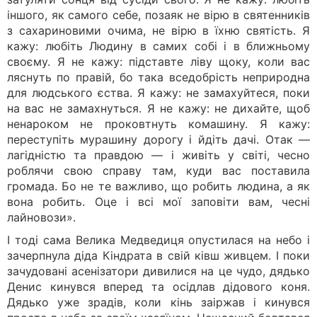
іншого, як самого себе, позаяк не вірю в святенників
з сахариновими очима, не вірю в їхню святість. Я
кажу: любіть Людину в самих собі і в ближньому
своєму. Я не кажу: підставте ліву щоку, коли вас
ляснуть по правій, бо така вседобрість неприродна
для людського єства. Я кажу: не замахуйтеся, поки
на вас не замахнуться. Я не кажу: не дихайте, щоб
ненароком не проковтнуть комашину. Я кажу:
переступіть мурашину дорогу і йдіть дачі. Отак —
лагідністю та правдою — і живіть у світі, чесно
роблячи свою справу там, куди вас поставила
громада. Бо не те важливо, що робить людина, а як
вона робить. Оце і всі мої заповіти вам, чесні
лайновози».
І тоді сама Велика Медведиця опустилася на небо і
зачерпнула діда Кіндрата в свій ківш живцем. І поки
зачудовані асенізатори дивилися на це чудо, дядько
Денис кинувся вперед та осідлав дідового коня.
Дядько уже зрадів, коли кінь заіржав і кинувся