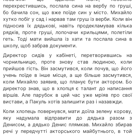
перехрестившись, послала сина на вербу по груші,
бо бачила сон, що вже поїде син у місто. Михайло
хутко побіг у сад і нарвав там груш із верби. Коли він
підносив їх дядькові, навіть продекламував кілька
рядків, проте груші, лопочачи крильцями, полетіли
геть. Тоді мати вийшла із хати та послала сина в
школу, щоб забрав документи.
Директор сидів у кабінеті, перетворившись на
чорнильницю, проте знову став людиною, коли
прийшов гість. Він засмутився, коли почув, що його
учень поїде в інше місце, а ще більше засмутився,
коли Михайло заявив, що планує бути актором. Бо
директор знав, що в хлопця є талант до написання
віршів. Але парубок в цей час уже мріяв про свої
вистави, а Пакуль хотів залишити раз і назавжди.
Коли хлопець повернувся, мати доїла зелену корову,
яку надумала відправити до дядька разом з
Денисом, а дядько Денис плямкав. Михайло збирав
речі у передчутті акторського майбутнього, в той