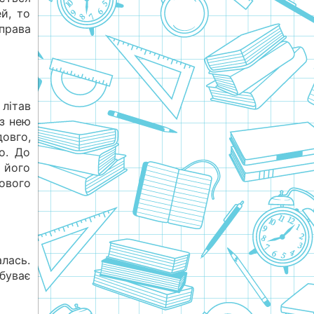
й, то
справа
літав
 з нею
довго,
о. До
ь його
нового
лась.
обуває