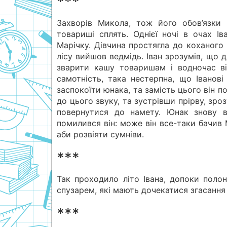
***
Захворів Микола, тож його обов’язки 
товариші сплять. Однієї ночі в очах І
Марічку. Дівчина простягла до коханого р
лісу вийшов ведмідь. Іван зрозумів, що
зварити кашу товаришам і водночас ві
самотність, така нестерпна, що Іванові
заспокоїти юнака, та замість цього він по
до цього звуку, та зустрівши прірву, зроз
повернутися до намету. Юнак знову в
помилився він: може він все-таки бачив 
аби розвіяти сумніви.
***
Так проходило літо Івана, допоки полон
спузарем, які мають дочекатися згасання
***