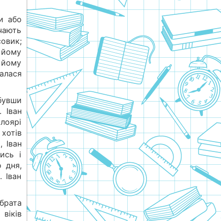
и або
чають
совик;
 йому
 йому
валася
бувши
 Іван
лоярі
 хотів
, Іван
ись і
 дня,
 Іван
 брата
віків