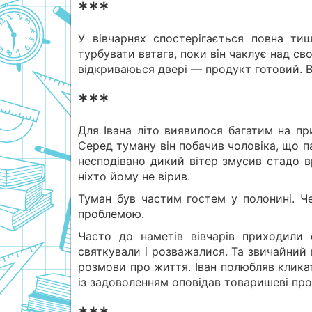
***
У вівчарнях спостерігається повна ти
турбувати ватага, поки він чаклує над сво
відкриваюься двері — продукт готовий. В
***
Для Івана літо виявилося багатим на пр
Серед туману він побачив чоловіка, що п
несподівано дикий вітер змусив стадо в
ніхто йому не вірив.
Туман був частим гостем у полонині. Че
проблемою.
Часто до наметів вівчарів приходили 
святкували і розважалися. Та звичайний в
розмови про життя. Іван полюбляв кликат
із задоволенням оповідав товаришеві про