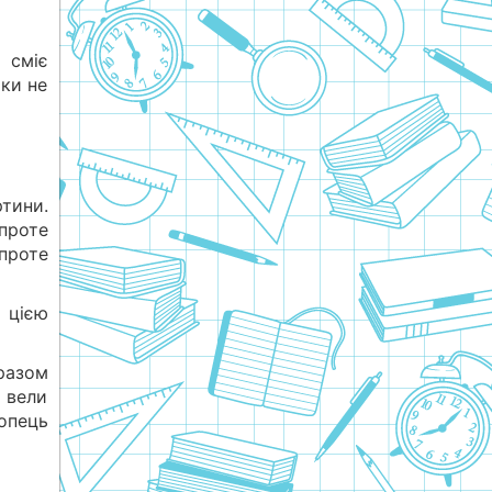
 сміє
оки не
ртини.
 проте
 проте
з цією
разом
м вели
лопець