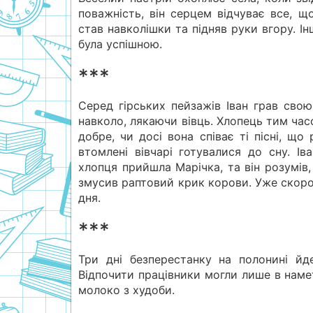
поважність, він серцем відчуває все, щ
став навколішки та підняв руки вгору. Ін
була успішною.
***
Серед гірських пейзажів Іван грав свою
навколо, лякаючи вівць. Хлопець тим час
добре, чи досі вона співає ті пісні, що
втомлені вівчарі готувалися до сну. І
хлопця прийшла Марічка, та він розумів
змусив раптовий крик корови. Уже скоро
дня.
***
Три дні безперестанку на полонині йд
Відпочити працівники могли лише в намет
молоко з худоби.