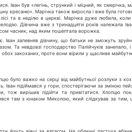
ися. Іван був «легінь, стрункий і міцний, як смерічка, 
ишну кресаню». Марічка також виросла і вже була гото
лісі та в неділю в церкві. Марічка дуже любила, коли
мелодію. Дівчина вже з тринадцяти років належала Іва
оясом часник, над яким пошептала ворожка.
. Іван запевняв дівчину, що батьки не зможуть зруйн
азом. Та невдовзі господарство Палійчуків занепало, 
 обох закоханих, проте вони вірили у щасливе майбутн
опцю було важко на серці від майбутньої розлуки з ко
. Іван підіймався у гори, спостерігаючи за зміною пей
ми, тож вирішив підійти та привітатися. Хлопцю пок
мився там з юнаком Миколою, який слідкував за тим, 
дти йдуть вівці за ватагом. На обличчі пастуха вбача