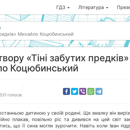
ГДЗ
Література
Презе
и
 предків» Михайло Коцюбинський
вору «Тіні забутих предків»
ло Коцюбинський
331
голосів
достанньою дитиною у своїй родині. Ще змалку він вирі
ійно плакав, повільно ріс та дивився на цей світ за
сь, що її сина могли зурочити. Навіть коли Іван підр