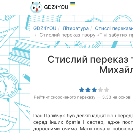
GDZ4YOU
Література
Стислі переказ
Стислий переказ твору «Тіні забутих
Стислий переказ т
Михай
Рейтинг скороченого переказу
—
3.33
на основі
Іван Палійчук був дев’ятнадцятою і пере
серед інших братів і сестер, адже пост
дорослими очима. Мати почала побоювати