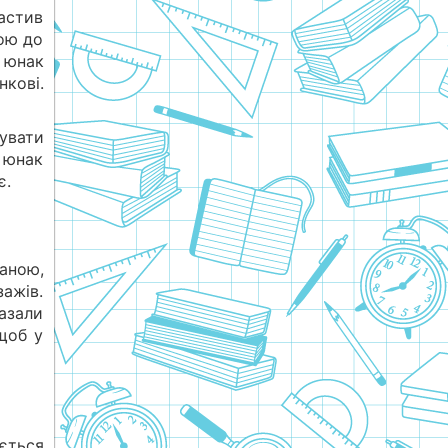
мастив
вою до
 юнак
нкові.
увати
і юнак
є.
ханою,
зажів.
азали
щоб у
ється