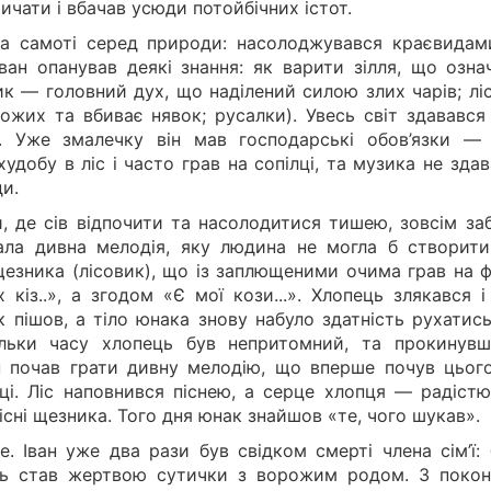
ичати і вбачав усюди потойбічних істот.
а самоті серед природи: насолоджувався краєвидам
Іван опанував деякі знання: як варити зілля, що озна
ик — головний дух, що наділений силою злих чарів; лі
ожих та вбиває нявок; русалки). Увесь світ здавався
. Уже змалечку він мав господарські обов’язки —
удобу в ліс і часто грав на сопілці, та музика не зда
и.
и, де сів відпочити та насолодитися тишею, зовсім за
ала дивна мелодія, яку людина не могла б створити.
щезника (лісовик), що із заплющеними очима грав на ф
 кіз..», а згодом «Є мої кози...». Хлопець злякався і
к пішов, а тіло юнака знову набуло здатність рухатись
кільки часу хлопець був непритомний, та прокинувш
ан почав грати дивну мелодію, що вперше почув цього
і. Ліс наповнився піснею, а серце хлопця — радістю.
існі щезника. Того дня юнак знайшов «те, чого шукав».
е. Іван уже два рази був свідком смерті члена сім’ї:
иль став жертвою сутички з ворожим родом. З покон 