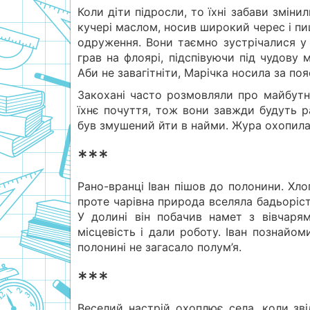
Коли діти підросли, то їхні забави змінил
кучері маслом, носив широкий черес і п
одруження. Вони таємно зустрічалися у 
грав на флоярі, підспівуючи під чудову 
Аби не завагітніти, Марічка носила за п
Закохані часто розмовляли про майбутнє
їхнє почуття, тож вони завжди будуть р
був змушений йти в найми. Жура охопила
***
Рано-вранці Іван пішов до полонини. Хл
проте чарівна природа вселяла бадьорість
У долині він побачив намет з вівчаря
місцевість і дали роботу. Іван познайо
полонині не загасало полум’я.
***
Веселий настрій охоплює села, коли зві