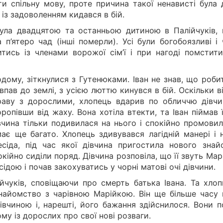
и спільну мову, проте причина такої ненависті була 
е із задоволенням кидався в бій.
була двадцятою та останньою дитиною в Палійчуків, 
 п’ятеро чад (інші померли). Усі були богобоязливі і
тись із членами ворожої сім’ї і при нагоді помстити
дому, зіткнулися з Гутенюками. Іван не знав, що роби
впав до землі, з усією люттю кинувся в бій. Оскільки в
аву з дорослими, хлопець вдарив по обличчю дівчи
ропівши від жаху. Вона хотіла втекти, та Іван піймав ї
дівчина тільки подивилася на нього і спокійно промови
ає ще багато. Хлопець здивувався лагідній манері і н
есіда, під час якої дівчина пригостила нового знай
окійно сиділи поряд. Дівчина розповіла, що її звуть Ма
сідою і почав закохуватись у чорні матові очі дівчини.
йчуків, сповіщаючи про смерть батька Івана. Та хлоп
 знайомство з чарівною Марійкою. Він ще більше часу 
дівчиною і, нарешті, його бажання здійснилося. Вони 
му із дорослих про свої нові розваги.