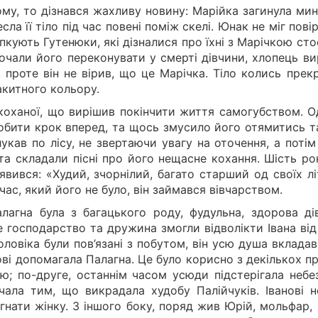
у, то дізнався жахливу новину: Марійка загинула мин
сла її тіло під час повені поміж скелі. Юнак не міг пові
пкують Гутенюки, які дізналися про їхні з Марічкою ст
почали його переконувати у смерті дівчини, хлопець в
, проте він не вірив, що це Марічка. Тіло колись прек
акитного кольору.
коханої, що вирішив покінчити життя самогубством. О
зробити крок вперед, та щось змусило його отямитись т
лукав по лісу, не звертаючи увагу на оточення, а потім
ата складали пісні про його нещасне кохання. Шість ро
’явився: «Худий, зчорнілий, багато старший од своїх лі
час, який його не було, він займався вівчарством.
лагна була з багацького роду, фудульна, здорова дів
господарство та дружина змогли відволікти Івана від 
ловіка були пов’язані з побутом, він усю душа вклада
ові допомагала Палагна. Це було корисно з декількох п
; по-друге, останнім часом усюди підстерігала небез
чала тим, що викрадала худобу Палійчуків. Іванові н
гнати жінку. З іншого боку, поряд жив Юрій, мольфар,