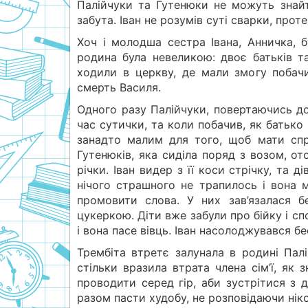
Палійчуки та Гутенюки не можуть знайт
забута. Іван не розумів суті сварки, прот
Хоч і молодша сестра Івана, Анничка, 
родина була невеликою: двоє батьків та
ходили в церкву, де мали змогу побачи
смерть Василя.
Одного разу Палійчуки, повертаючись до
час сутички, та коли побачив, як батько 
занадто малим для того, щоб мати спр
Гутенюків, яка сиділа поряд з возом, ото
річки. Іван видер з її коси стрічку, та 
нічого страшного не трапилось і вона м
промовити слова. У них зав’язалася б
цукеркою. Діти вже забули про бійку і сп
і вона пасе вівць. Іван насолоджувався бе
Трембіта втретє залунала в родині Палі
стільки вразила втрата члена сім’ї, як
проводити серед гір, аби зустрітися з 
разом пасти худобу, не розповідаючи ніко