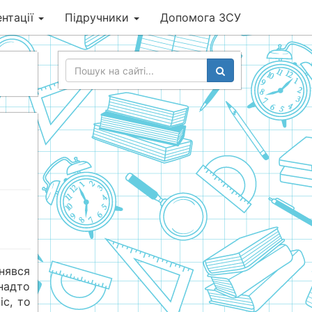
нтації
Підручники
Допомога ЗСУ
знявся
надто
іс, то