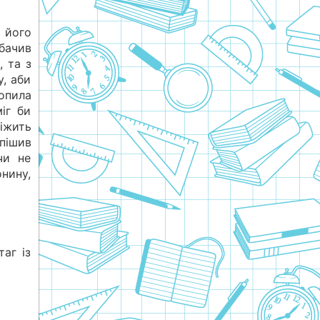
 його
бачив
, та з
у, аби
опила
іг би
біжить
спішив
чи не
онину,
аг із