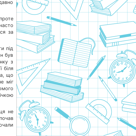
давно
проте
 часто
ся за
ти під
ін був
нку з
ї біля
ла, що
е міг
омого
річкою
ця не
почав
почали