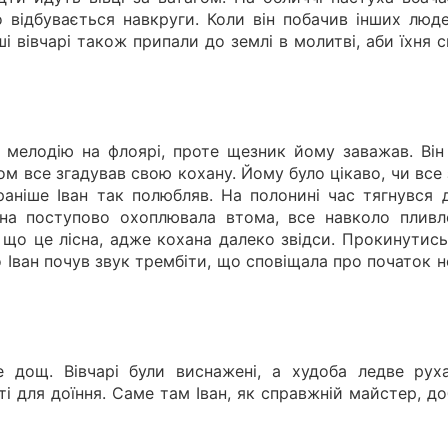
о відбувається навкруги. Коли він побачив інших люде
ші вівчарі також припали до землі в молитві, аби їхня 
 мелодію на флоярі, проте щезник йому заважав. Він 
ом все згадував свою кохану. Йому було цікаво, чи все
 раніше Іван так полюбляв. На полонині час тягнувся 
вана поступово охоплювала втома, все навколо пливл
, що це лісна, адже кохана далеко звідси. Прокинутис
 Іван почув звук трембіти, що сповіщала про початок 
е дощ. Вівчарі були виснажені, а худоба ледве руха
і для доїння. Саме там Іван, як справжній майстер, д