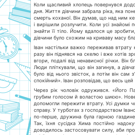
Коли щасливий хлопець повернувся додом
дня. Життя дівчини забрала ріка, яка поне
смерть коханої. Він думав, що над ним ке
і вирішили розлучити. Коли усі знайомі 
знайти її тіло. Йому вдалося це зробити
дівчини було схожим на криваву масу бл
Іван настільки важко переживав втрату 
разу він піднявся на скелю і вже хотів 
вгори, подалі від ненависної річки. Він б
Люди пліткували, що він загинув, а дівч
було від нього звісток, а потім він сам з
спокійний». Іван розповідав, що весь цей 
Через рік чоловік одружився. «Його Па
грубим голосом й воластою шиєю». Нове 
допомогли пережити втрату. Усі думки чо
справу. У турботах з господарством Іван
по-перше, дружина була гарною газдинею
Так, їхня сусідка Хима постійно надоку
доводилось застосовувати силу, аби про