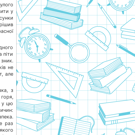
улого
рити у
осунки
ирішив
расної
дного
а піти
 зник.
ків не
т, але
ка, з
горя,
в у цю
ричин:
пека.
е раз
 якого