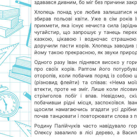
здавався дивним, бо міг без причини закр
Хлопець понад усе любив залишатися н
збирав польові квіти. Уже в сім років 
прикмети, яка існує нечиста сила (арідн
чугайстир, що запрошує у танець перех
казкою, цікавою і водночас страшною
доручили пасти корів. Хлопець заводив х
йому такою прекрасною, як звуки природ
Одного разу Іван піднявся високо у гор
про своїх корів. Раптом його потурбув
оторопів, коли побачив поряд із собою 
(різновид флейти) та співав: «Нема моїх
втекти, проте не зміг. Лише коли лісови
стрімголов побіг і впав. Невідомо, с
побачивши рідні місця, заспокоївся. Ів
щосили намагаючись згадати усі дрібниц
почав танцювати і повторювати слова з п
Родину Палійчуків часто навідувало гор
Олексу завалило в лісі дерево, а Вас