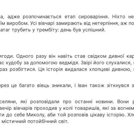
ша, адже розпочинається етап сироваріння. Ніхто не
їм виробом. Усі вівчарі замирають від нетерпіння, аж п
атаг трубить у трембіту: день був успішний.
игоди. Одного разу він навіть став свідком дивної ка
ас худобу за допомогою ведмідя. Звірі його слухалися,
раз розбігтися. Ця історія видалася хлопцеві дивною,
рез це багато вівць зникали, і Іван також зіткнувся 
селяни, які розповідали про останні новини. Вони 
ечір вівчарів проходив у колі товаришів, які за вогне
и до себе Миколу, аби той розповів цікаву історію. Х
 містичний потойбічний світ.