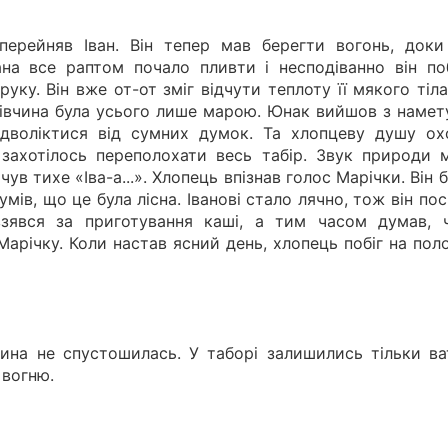
перейняв Іван. Він тепер мав берегти вогонь, доки
вана все раптом почало пливти і несподіванно він по
уку. Він вже от-от зміг відчути теплоту її мякого тіла
 дівчина була усього лише марою. Юнак вийшов з намет
дволіктися від сумних думок. Та хлопцеву душу ох
 захотілось переполохати весь табір. Звук природи м
чув тихе «Іва-а...». Хлопець впізнав голос Марічки. Він 
умів, що це була лісна. Іванові стало лячно, тож він по
зявся за приготування каші, а тим часом думав, 
Марічку. Коли настав ясний день, хлопець побіг на пол
ина не спустошилась. У таборі залишились тільки ват
 вогню.