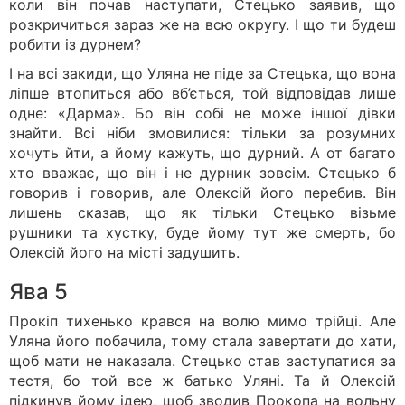
коли він почав наступати, Стецько заявив, що
розкричиться зараз же на всю округу. І що ти будеш
робити із дурнем?
І на всі закиди, що Уляна не піде за Стецька, що вона
ліпше втопиться або вб’ється, той відповідав лише
одне: «Дарма». Бо він собі не може іншої дівки
знайти. Всі ніби змовилися: тільки за розумних
хочуть йти, а йому кажуть, що дурний. А от багато
хто вважає, що він і не дурник зовсім. Стецько б
говорив і говорив, але Олексій його перебив. Він
лишень сказав, що як тільки Стецько візьме
рушники та хустку, буде йому тут же смерть, бо
Олексій його на місті задушить.
Ява 5
Прокіп тихенько крався на волю мимо трійці. Але
Уляна його побачила, тому стала завертати до хати,
щоб мати не наказала. Стецько став заступатися за
тестя, бо той все ж батько Уляні. Та й Олексій
підкинув йому ідею, щоб зводив Прокопа на вольну