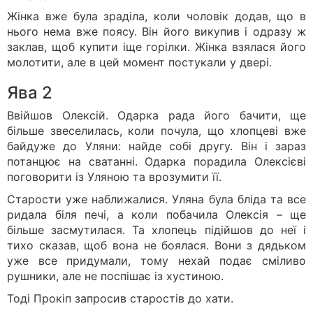
Жінка вже була зраділа, коли чоловік додав, що в
нього нема вже поясу. Він його викупив і одразу ж
заклав, щоб купити іще горілки. Жінка взялася його
молотити, але в цей момент постукали у двері.
Ява 2
Ввійшов Олексій. Одарка рада його бачити, ще
більше звеселилась, коли почула, що хлопцеві вже
байдуже до Уляни: найде собі другу. Він і зараз
потанцює на сватанні. Одарка порадила Олексієві
поговорити із Уляною та врозумити її.
Старости уже наближалися. Уляна була бліда та все
ридала біля печі, а коли побачила Олексія – ще
більше засмутилася. Та хлопець підійшов до неї і
тихо сказав, щоб вона не боялася. Вони з дядьком
уже все придумали, тому нехай подає сміливо
рушники, але не поспішає із хустиною.
Тоді Прокіп запросив старостів до хати.