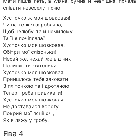
Мати пішла геть, а Уляна, сумна й невтішна, почала
співати невеселу пісню:
Хусточко ж моя шовковая!
Чи на те ж я заробляла,
Щоб нелюбу, та й немилому,
Та її я почiпляла?
Хусточко моя шовковая!
Обiтри мої слiзоньки!
Нехай же, нехай же вiд них
Полиняють квiтоньки!
Хусточко моя шовковая!
Прийшлось тебе заховати.
З плiточкою та i дротяною
Тепер треба привикати!
Хусточко моя шовковая!
Не доставайся ворогу.
Покрий мої яснiї очi,
Як я ляжу у гробу!
Ява 4