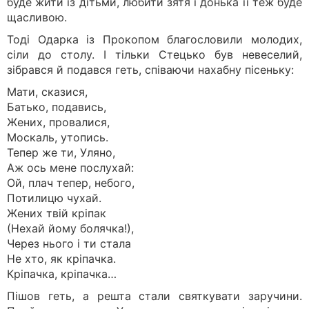
буде жити із дітьми, любити зятя і донька її теж буде
щасливою.
Тоді Одарка із Прокопом благословили молодих,
сіли до столу. І тільки Стецько був невеселий,
зібрався й подався геть, співаючи нахабну пісеньку:
Мати, сказися,
Батько, подавись,
Жених, провалися,
Москаль, утопись.
Тепер же ти, Уляно,
Аж ось мене послухай:
Ой, плач тепер, небого,
Потилицю чухай.
Жених твій кріпак
(Нехай йому болячка!),
Через нього і ти стала
Не хто, як кріпачка.
Кріпачка, кріпачка…
Пішов геть, а решта стали святкувати заручини.