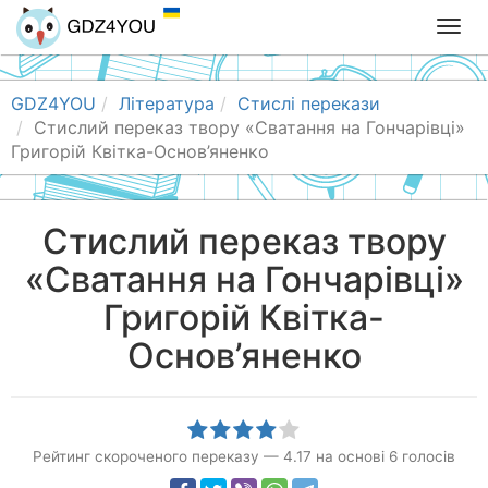
T
o
g
g
GDZ4YOU
Література
Стислі перекази
l
Стислий переказ твору «Сватання на Гончарівці»
e
Григорій Квітка-Основ’яненко
n
a
v
Стислий переказ твору
i
«Сватання на Гончарівці»
g
a
Григорій Квітка-
t
i
Основ’яненко
o
n
Рейтинг скороченого переказу
—
4.17
на основі
6
голосів