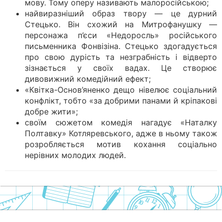
мову. Тому оперу називають малоросійською;
найвиразніший образ твору — це дурний
Стецько. Він схожий на Митрофанушку —
персонажа п’єси «Недоросль» російського
письменника Фонвізіна. Стецько здогадується
про свою дурість та незграбність і відверто
зізнається у своїх вадах. Це створює
дивовижний комедійний ефект;
«Квітка-Основ’яненко дещо нівелює соціальний
конфлікт, тобто «за добрими панами й кріпакові
добре жити»;
своїм сюжетом комедія нагадує «Наталку
Полтавку» Котляревського, адже в ньому також
розробляється мотив кохання соціально
нерівних молодих людей.