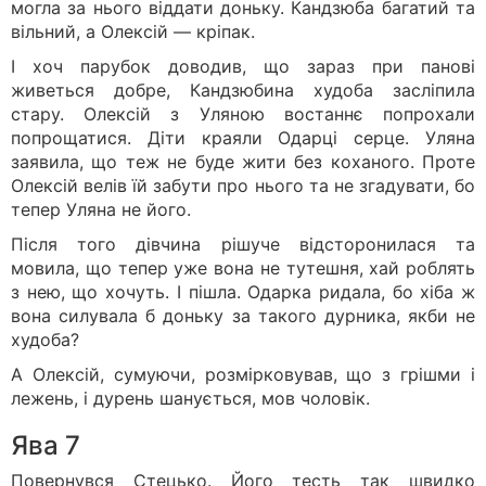
могла за нього віддати доньку. Кандзюба багатий та
вільний, а Олексій — кріпак.
І хоч парубок доводив, що зараз при панові
живеться добре, Кандзюбина худоба засліпила
стару. Олексій з Уляною востаннє попрохали
попрощатися. Діти краяли Одарці серце. Уляна
заявила, що теж не буде жити без коханого. Проте
Олексій велів їй забути про нього та не згадувати, бо
тепер Уляна не його.
Після того дівчина рішуче відсторонилася та
мовила, що тепер уже вона не тутешня, хай роблять
з нею, що хочуть. І пішла. Одарка ридала, бо хіба ж
вона силувала б доньку за такого дурника, якби не
худоба?
А Олексій, сумуючи, розмірковував, що з грішми і
лежень, і дурень шанується, мов чоловік.
Ява 7
Повернувся Стецько. Його тесть так швидко