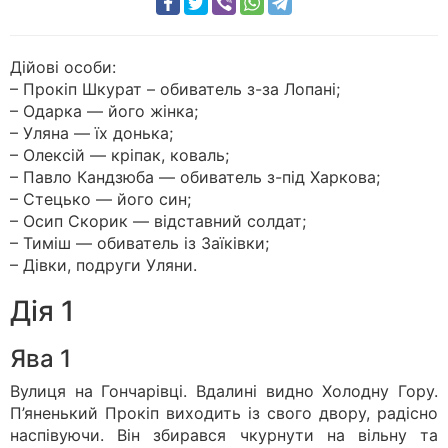
Дійові особи:
– Прокіп Шкурат – обиватель з-за Лопані;
– Одарка — його жінка;
– Уляна — їх донька;
– Олексій — кріпак, коваль;
– Павло Кандзюба — обиватель з-під Харкова;
– Стецько — його син;
– Осип Скорик — відставний солдат;
– Тиміш — обиватель із Заїківки;
– Дівки, подруги Уляни.
Дія 1
Ява 1
Вулиця на Гончарівці. Вдалині видно Холодну Гору.
П’яненький Прокіп виходить із свого двору, радісно
наспівуючи. Він збирався чкурнути на вільну та