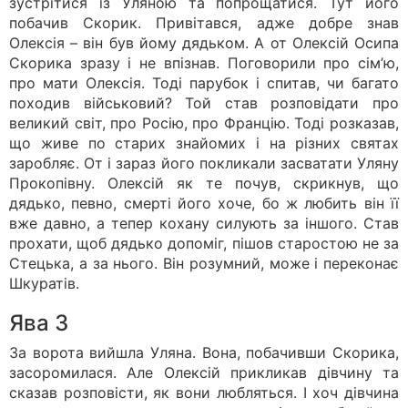
зустрітися із Уляною та попрощатися. Тут його
побачив Скорик. Привітався, адже добре знав
Олексія – він був йому дядьком. А от Олексій Осипа
Скорика зразу і не впізнав. Поговорили про сім’ю,
про мати Олексія. Тоді парубок і спитав, чи багато
походив військовий? Той став розповідати про
великий світ, про Росію, про Францію. Тоді розказав,
що живе по старих знайомих і на різних святах
заробляє. От і зараз його покликали засватати Уляну
Прокопівну. Олексій як те почув, скрикнув, що
дядько, певно, смерті його хоче, бо ж любить він її
вже давно, а тепер кохану силують за іншого. Став
прохати, щоб дядько допоміг, пішов старостою не за
Стецька, а за нього. Він розумний, може і переконає
Шкуратів.
Ява 3
За ворота вийшла Уляна. Вона, побачивши Скорика,
засоромилася. Але Олексій прикликав дівчину та
сказав розповісти, як вони любляться. І хоч дівчина