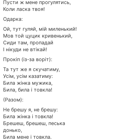
Пусти ж мене прогулятись,
Коли ласка твоя!
Одарка:
Ой, тут гуляй, мiй миленький!
Мов той цуцик кривенький,
Сиди там, пропадай
I нiкуди не втiкай!
Прокіп (із-за воріт):
Та тут же я скучатиму,
Усiм, усiм казатиму:
Била жiнка мужика,
Била, била i товкла!
(Разом):
Не брешу я, не брешу:
Била жiнка i товкла!
Брешеш, брешеш, песька
донько,
Била мене i товкла.