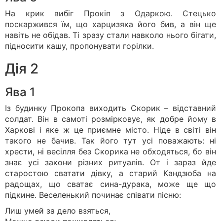
На крик вибіг Прокіп з Одаркою. Стецько
поскаржився їм, що харцизяка його бив, а він ще
навіть не обідав. Ті зразу стали навколо нього бігати,
підносити кашу, пропонувати горілки.
Дія 2
Ява 1
Із будинку Прокопа виходить Скорик – відставний
солдат. Він в самоті розмірковує, як добре йому в
Харкові і яке ж це приємне місто. Ніде в світі він
такого не бачив. Так його тут усі поважають: ні
хрести, ні весілля без Скорика не обходяться, бо він
знає усі закони різних ритуалів. От і зараз йде
старостою сватати дівку, а старий Кандзюба на
радощах, що сватає сина-дурака, може ще що
підкине. Веселенький починає співати пісню:
Лиш умей за дело взяться,