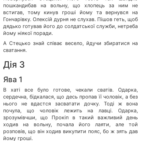
пошкандибав на вольну, що хлопець за ним не
встигав, тому кинув гроші йому та вернувся на
Гончарівку. Олексій дурня не слухав. Пішов геть, щоб
дядько готував його до солдатської служби, нетреба
йому ніякої поради.
А Стецько знай співає весело, йдучи збиратися на
сватання.
Дія 3
Ява 1
В хаті все було готове, чекали сватів. Одарка,
сердечна, бідкалася, що десь пропав її чоловік, а без
нього не вдастся засватати дочку. Тоді ж вона
почула, що чоловік лежить на лавці. Одарка,
зрозумівчши, що Прокіп в такий важливий день
ходив на вольну, почала його лаяти, але той
розповів, що він ходив викупити пояс, бо ж зять дав
йому гроші.