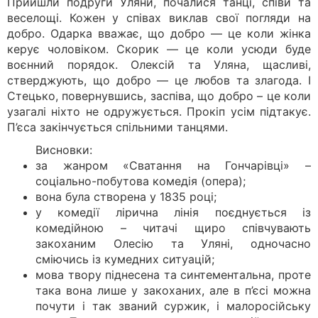
Прийшли подруги Уляни, почалися танці, співи та
веселощі. Кожен у співах виклав свої погляди на
добро. Одарка вважає, що добро — це коли жінка
керує чоловіком. Скорик — це коли усюди буде
воєнний порядок. Олексій та Уляна, щасливі,
стверджують, що добро — це любов та злагода. І
Стецько, повернувшись, заспіва, що добро – це коли
узагалі ніхто не одружується. Прокіп усім підтакує.
П’єса закінчується спільними танцями.
Висновки:
за жанром «Сватання на Гончарівці» –
соціально-побутова комедія (опера);
вона була створена у 1835 році;
у комедії лірична лінія поєднується із
комедійною – читачі щиро співчувають
закоханим Олесію та Уляні, одночасно
сміючись із кумедних ситуацій;
мова твору піднесена та синтементальна, проте
така вона лише у закоханих, але в п’єсі можна
почути і так званий суржик, і малоросійську