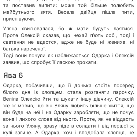
та поставив випити: може той більше полюбить
майбутнього зятя. Весела двійця пішла пити,
приспівуючи.
Уляна хвилювалася, бо ж мати будуть лаятися.
Проте Олексій сказав, що нехай п’ють собі, тоді і
сватання не вдастся, адже не буде ні жениха, ні
батька нареченої.
Тоді вони почули як наближається Одарка і Олексій
заявив, що спробує її ласкою прохати.
Ява 6
Одарка, побачивши, що її донька стоїть посеред
білого дня із хлопцем, стала розганяти парочку.
Веліла Олексію йти та шукати іншу дівчину. Олексій
же ж мовив, що він Уляну любить більше життя, що
він буде на неї і на Одарку заробляти, що не почує
вона і лихого слова від нього. Проте, як не віддасть
за нього Уляну, зразу піде в солдати і від першої ж
кулі загине. А Одарка, хоч і вподобала хлопця, не