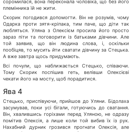
соромилася, вона переконала чоловіка, що без його
племінника їй не жити.
Скорик погодився допомогти. Він не розумів, чому
Одарка проти зятя-кріпака, тим паче, що діти так
любляться. Уляна з Олексієм просила його просто
зараз піти та поговорити із батьками дівчини. Але
той заявив, що він людина слова, і, оскільки
пообіцяв, то мусить йти сватати дівчину за Стецька.
А вже завтра щось придумають.
Всі почули, що наближається Стецько, співаючи.
Тому Скорик поспішив геть, велівши Олексієві
чекати його на мосту, щоб порадитися.
Ява 4
Стецько, приспівуючи, прийшов до Уляни. Бідолаха
засумував, поки усі бігали, готуючись до сватання.
Він, хвалившись горіхами перед Уляною, не одразу
помітив Олексія, а лише коли той вибив їх із рук.
Нахабний дурник грозився прогнати Олексія, але