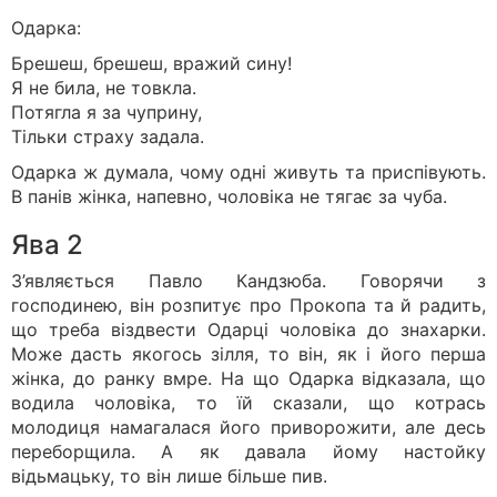
Одарка:
Брешеш, брешеш, вражий сину!
Я не била, не товкла.
Потягла я за чуприну,
Тiльки страху задала.
Одарка ж думала, чому одні живуть та приспівують.
В панів жінка, напевно, чоловіка не тягає за чуба.
Ява 2
З’являється Павло Кандзюба. Говорячи з
господинею, він розпитує про Прокопа та й радить,
що треба віздвести Одарці чоловіка до знахарки.
Може дасть якогось зілля, то він, як і його перша
жінка, до ранку вмре. На що Одарка відказала, що
водила чоловіка, то їй сказали, що котрась
молодиця намагалася його приворожити, але десь
переборщила. А як давала йому настойку
відьмацьку, то він лише більше пив.