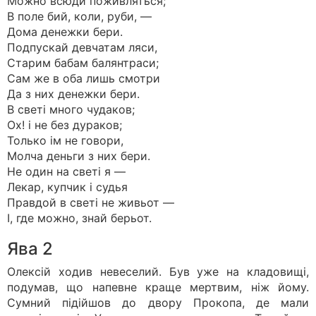
Можно всюди поживляться;
В поле бий, коли, руби, —
Дома денежки бери.
Подпускай девчатам ляси,
Старим бабам балянтраси;
Сам же в оба лишь смотри
Да з них денежки бери.
В светі много чудаков;
Ох! i не без дураков;
Только iм не говори,
Молча деньги з них бери.
Не один на светі я —
Лекар, купчик i судья
Правдой в светі не живьот —
I, где можно, знай берьот.
Ява 2
Олексій ходив невеселий. Був уже на кладовищі,
подумав, що напевне краще мертвим, ніж йому.
Сумний підійшов до двору Прокопа, де мали