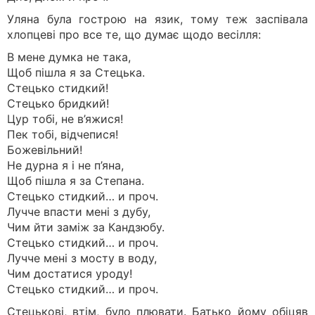
Уляна була гострою на язик, тому теж заспівала
хлопцеві про все те, що думає щодо весілля:
В мене думка не така,
Щоб пiшла я за Стецька.
Стецько стидкий!
Стецько бридкий!
Цур тобi, не в’яжися!
Пек тобi, вiдчепися!
Божевiльний!
Не дурна я i не п’яна,
Щоб пiшла я за Степана.
Стецько стидкий… и проч.
Лучче впасти менi з дубу,
Чим йти замiж за Кандзюбу.
Стецько стидкий… и проч.
Лучче менi з мосту в воду,
Чим достатися уроду!
Стецько стидкий… и проч.
Стецькові, втім, було плювати. Батько йому обіцяв