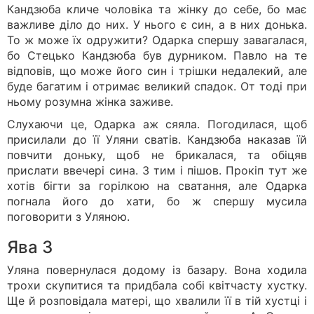
Кандзюба кличе чоловіка та жінку до себе, бо має
важливе діло до них. У нього є син, а в них донька.
То ж може їх одружити? Одарка спершу завагалася,
бо Стецько Кандзюба був дурником. Павло на те
відповів, що може його син і трішки недалекий, але
буде багатим і отримає великий спадок. От тоді при
ньому розумна жінка заживе.
Слухаючи це, Одарка аж сяяла. Погодилася, щоб
присилали до її Уляни сватів. Кандзюба наказав їй
повчити доньку, щоб не брикалася, та обіцяв
прислати ввечері сина. З тим і пішов. Прокіп тут же
хотів бігти за горілкою на сватання, але Одарка
погнала його до хати, бо ж спершу мусила
поговорити з Уляною.
Ява 3
Уляна повернулася додому із базару. Вона ходила
трохи скупитися та придбала собі квітчасту хустку.
Ще й розповідала матері, що хвалили її в тій хустці і