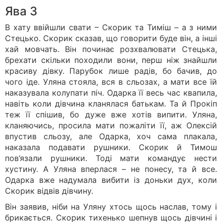
Ява 3
В хату ввійшли свати – Скорик та Тиміш – а з ними
Стецько. Скорик сказав, що говорити буде він, а інші
хай мовчать. Він починає розхвалювати Стецька,
брехати скільки походили вони, перш ніж знайшли
красиву дівку. Парубок лише радів, бо бачив, до
чого іде. Уляна стояла, вся в сльозах, а мати все їй
наказувала колупати піч. Одарка її весь час квапила,
навіть коли дівчина кланялася батькам. Та й Прокіп
теж її спішив, бо дуже вже хотів випити. Уляна,
кланяючись, просила мати пожаліти її, аж Олексій
впустив сльозу, але Одарка, хоч сама плакала,
наказала подавати рушники. Скорик й Тимош
пов’язали рушники. Тоді мати командує нести
хустину. А Уляна вперлася – не понесу, та й все.
Одарка вже надумала вибити із доньки дух, коли
Скорик відвів дівчину.
Він заявив, ніби на Уляну хтось щось наслав, тому і
брикається. Скорик тихенько шепнув щось дівчині і