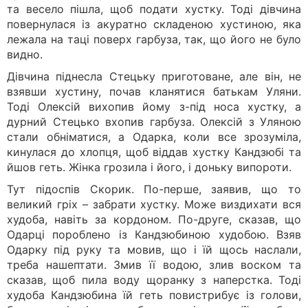
та весело пішла, щоб подати хустку. Тоді дівчина
повернулася із акуратно складеною хустиною, яка
лежала на таці поверх гарбуза, так, що його не було
видно.
Дівчина піднесла Стецьку приготоване, але він, не
взявши хустину, почав кланятися батькам Уляни.
Тоді Олексій вихопив йому з-під носа хустку, а
дурний Стецько вхопив гарбуза. Олексій з Уляною
стали обніматися, а Одарка, коли все зрозуміла,
кинулася до хлопця, щоб віддав хустку Кандзюбі та
йшов геть. Жінка грозила і його, і доньку випороти.
Тут підоспів Скорик. По-перше, заявив, що то
великий гріх – забрати хустку. Може виздихати вся
худоба, навіть за кордоном. По-друге, сказав, що
Одарці пороблено із Кандзюбиною худобою. Взяв
Одарку під руку та мовив, що і їй щось наслали,
треба нашептати. Змив її водою, злив воском та
сказав, щоб пила воду щоранку з наперстка. Тоді
худоба Кандзюбина їй геть повистрибує із голови,