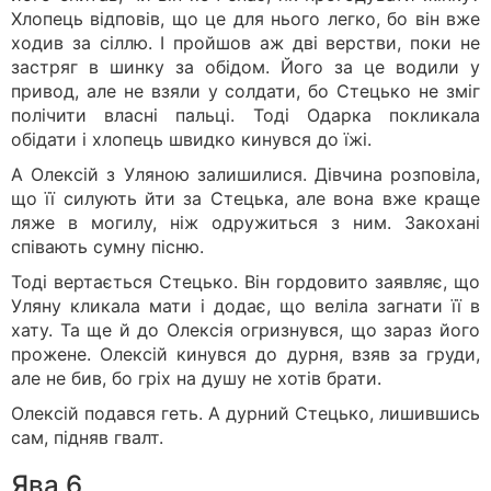
Хлопець відповів, що це для нього легко, бо він вже
ходив за сіллю. І пройшов аж дві верстви, поки не
застряг в шинку за обідом. Його за це водили у
привод, але не взяли у солдати, бо Стецько не зміг
полічити власні пальці. Тоді Одарка покликала
обідати і хлопець швидко кинувся до їжі.
А Олексій з Уляною залишилися. Дівчина розповіла,
що її силують йти за Стецька, але вона вже краще
ляже в могилу, ніж одружиться з ним. Закохані
співають сумну пісню.
Тоді вертається Стецько. Він гордовито заявляє, що
Уляну кликала мати і додає, що веліла загнати її в
хату. Та ще й до Олексія огризнувся, що зараз його
прожене. Олексій кинувся до дурня, взяв за груди,
але не бив, бо гріх на душу не хотів брати.
Олексій подався геть. А дурний Стецько, лишившись
сам, підняв гвалт.
Ява 6