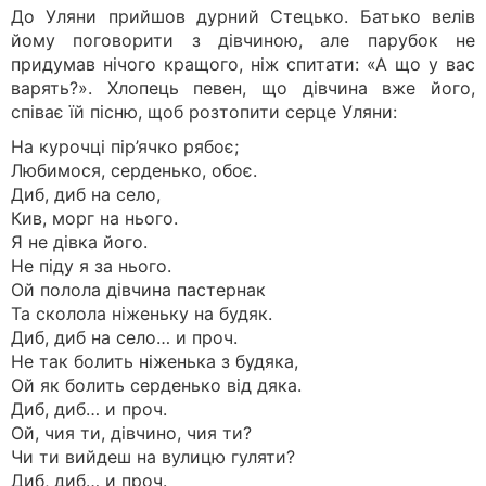
До Уляни прийшов дурний Стецько. Батько велів
йому поговорити з дівчиною, але парубок не
придумав нічого кращого, ніж спитати: «А що у вас
варять?». Хлопець певен, що дівчина вже його,
співає їй пісню, щоб розтопити серце Уляни:
На курочцi пiр’ячко рябоє;
Любимося, серденько, обоє.
Диб, диб на село,
Кив, морг на нього.
Я не дiвка його.
Не пiду я за нього.
Ой полола дiвчина пастернак
Та сколола нiженьку на будяк.
Диб, диб на село… и проч.
Не так болить нiженька з будяка,
Ой як болить серденько вiд дяка.
Диб, диб… и проч.
Ой, чия ти, дiвчино, чия ти?
Чи ти вийдеш на вулицю гуляти?
Диб, диб… и проч.