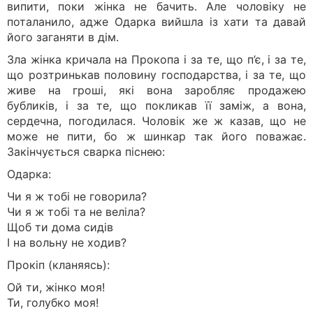
випити, поки жінка не бачить. Але чоловіку не
поталанило, адже Одарка вийшла із хати та давай
його заганяти в дім.
Зла жінка кричала на Прокопа і за те, що п’є, і за те,
що розтринькав половину господарства, і за те, що
живе на гроші, які вона заробляє продажею
бубликів, і за те, що покликав її заміж, а вона,
сердечна, погодилася. Чоловік же ж казав, що не
може не пити, бо ж шинкар так його поважає.
Закінчується сварка піснею:
Одарка:
Чи я ж тобi не говорила?
Чи я ж тобi та не велiла?
Щоб ти дома сидiв
I на вольну не ходив?
Прокiп (кланяясь):
Ой ти, жiнко моя!
Ти, голубко моя!