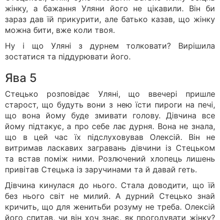
жінку, а бажання Уляни його не цікавили. Він би
зараз дав їй прикурити, але батько казав, що жінку
можна бити, вже коли твоя.
Ну і що Уляні з дурнем толковати? Вирішила
зостатися та піддурювати його.
Ява 5
Стецько розповідає Уляні, що ввечері пришле
старост, що будуть вони з нею їсти пироги на печі,
що вона йому буде змивати голову. Дівчина все
йому підтакує, а про себе лає дурня. Вона не знала,
що в цей час їх підслуховував Олексій. Він не
витримав ласкавих загравань дівчини із Стецьком
та встав поміж ними. Розлючений хлопець лишень
привітав Стецька із заручинами та й давай геть.
Дівчина кинулася до нього. Стала доводити, що їй
без нього світ не милий. А дурний Стецько знай
кричить, що для женитьби розуму не треба. Олексій
його спитав, чи він хоч знає, як прогодувати жінку?