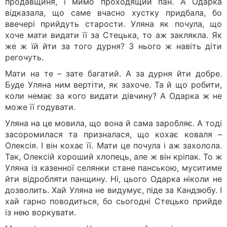
продавщиня, і мимо проходящий пан. А Одарка
відказала, що саме вчасно хустку придбала, бо
ввечері прийдуть старости. Уляна як почула, що
хоче мати видати її за Стецька, то аж заклякла. Як
же ж їй йти за того дурня? З нього ж навіть діти
регочуть.
Мати на те – зате багатий. А за дурня йти добре.
Буде Уляна ним вертіти, як захоче. Та й що робити,
коли немає за кого видати дівчину? А Одарка ж не
може її годувати.
Уляна на це мовила, що вона й сама заробляє. А тоді
засоромилася та призналася, що кохає коваля –
Олексія. І він кохає її. Мати це почула і аж захолола.
Так, Олексій хороший хлопець, але ж він кріпак. То ж
Уляна із казенної селянки стане панською, муситиме
йти відробляти панщину. Ні, цього Одарка ніколи не
дозволить. Хай Уляна не видумує, піде за Кандзюбу. І
хай гарно поводиться, бо сьогодні Стецько прийде
із нею воркувати.