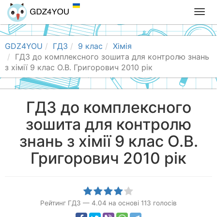
T
o
g
g
GDZ4YOU
ГДЗ
9 клас
Хімія
l
ГДЗ до комплексного зошита для контролю знань
e
з хімії 9 клас О.В. Григорович 2010 рік
n
a
v
ГДЗ до комплексного
i
зошита для контролю
g
a
знань з хімії 9 клас О.В.
t
i
Григорович 2010 рік
o
n
Рейтинг ГДЗ
—
4.04
на основі
113
голосів