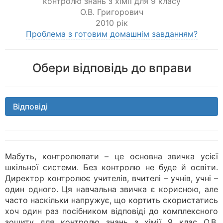
контролю знань з хімії для 9 класу
О.В. Григорович
2010 рік
Проблема з готовим домашнім завданням?
Обери відповідь до вправи
Відповіді
Мабуть, контролювати – це основна звичка усієї
шкільної системи. Без контролю не буде й освіти.
Директор контролює учителів, вчителі – учнів, учні –
один одного. Ця навчальна звичка є корисною, але
часто наскільки напружує, що кортить скористатись
хоч один раз посібником відповіді до комплексного
зошиту для контролю знань з хімії 9 клас О.В.