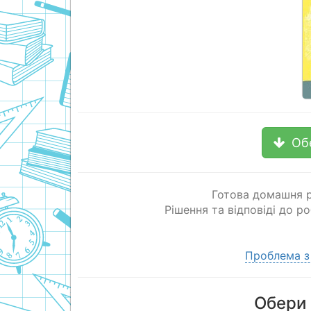
Об
Готова домашня р
Рішення та відповіді до р
Проблема з
Обери 