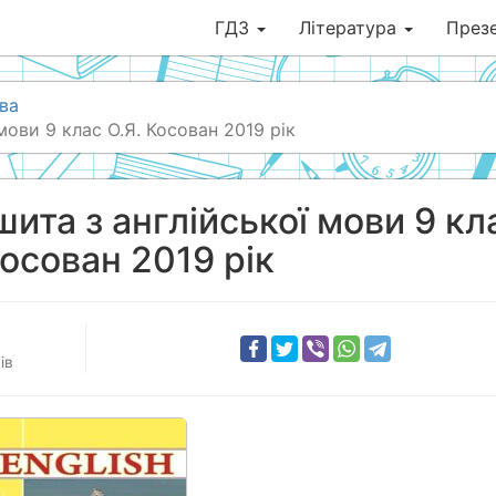
ГДЗ
Література
Презе
ва
мови 9 клас О.Я. Косован 2019 рік
ита з англійської мови 9 кл
Косован 2019 рік
ів