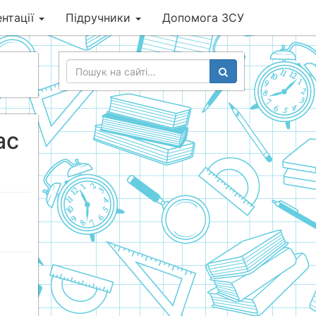
нтації
Підручники
Допомога ЗСУ
ас