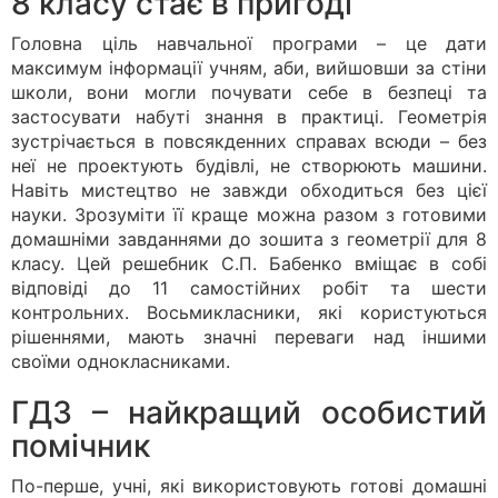
8 класу стає в пригоді
Головна ціль навчальної програми – це дати
максимум інформації учням, аби, вийшовши за стіни
школи, вони могли почувати себе в безпеці та
застосувати набуті знання в практиці. Геометрія
зустрічається в повсякденних справах всюди – без
неї не проектують будівлі, не створюють машини.
Навіть мистецтво не завжди обходиться без цієї
науки. Зрозуміти її краще можна разом з готовими
домашніми завданнями до зошита з геометрії для 8
класу. Цей решебник С.П. Бабенко вміщає в собі
відповіді до 11 самостійних робіт та шести
контрольних. Восьмикласники, які користуються
рішеннями, мають значні переваги над іншими
своїми однокласниками.
ГДЗ – найкращий особистий
помічник
По-перше, учні, які використовують готові домашні