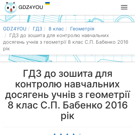
T
o
g
g
GDZ4YOU
ГДЗ
8 клас
Геометрія
l
ГДЗ до зошита для контролю навчальних
e
досягень учнів з геометрії 8 клас С.П. Бабенко 2016
n
рік
a
v
i
ГДЗ до зошита для
g
контролю навчальних
a
t
досягень учнів з геометрії
i
o
8 клас С.П. Бабенко 2016
n
рік