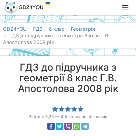
T
o
g
g
GDZ4YOU
ГДЗ
8 клас
Геометрія
l
ГДЗ до підручника з геометрії 8 клас Г.В.
e
Апостолова 2008 рік
n
a
v
ГДЗ до підручника з
i
геометрії 8 клас Г.В.
g
a
Апостолова 2008 рік
t
i
o
n
Рейтинг ГДЗ
—
4.5
на основі
4
голосів