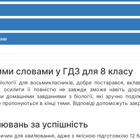
ини
ими словами у ГДЗ для 8 класу
іології для восьмикласників, добре постарався, вкла
к осилити її повністю не завжди зможе навіть доро
 домашніми завданнями з біології, які зручно поділе
о пропонуються в кінці теми. Відповіді допоможуть зак
лювань за успішність
ичин для хвилювання, адже з якісною підготовкою 12 б