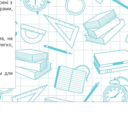
рені з
рами,
а, на
егко,
ам для