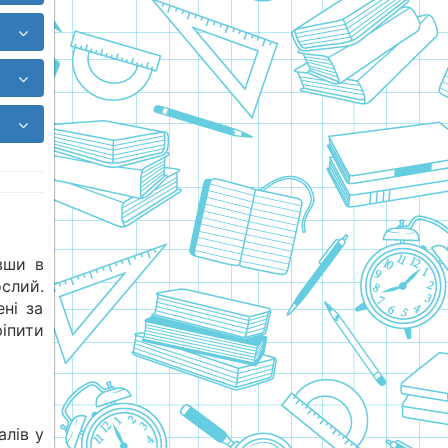
вши в
слий.
ні за
ріпити
алів у