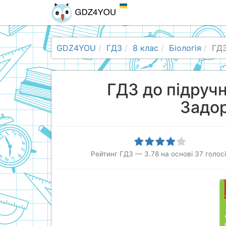
GDZ4YOU
ГДЗ
8 клас
Біологія
ГДЗ
ГДЗ до підручни
Задор
Рейтинг ГДЗ
—
3.78
на основі
37
голос