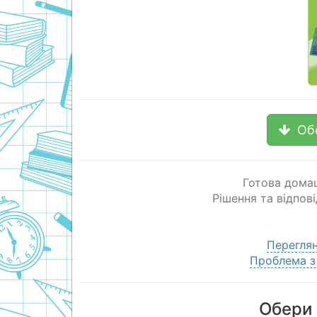
Об
Готова домаш
Рішення та відпові
Переглян
Проблема з
Обери 