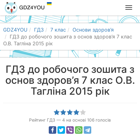
T
o
g
g
GDZ4YOU
ГДЗ
7 клас
Основи здоров’я
l
ГДЗ до робочого зошита з основ здоров’я 7 клас
e
О.В. Тагліна 2015 рік
n
a
v
ГДЗ до робочого зошита з
i
основ здоров’я 7 клас О.В.
g
a
Тагліна 2015 рік
t
i
o
n
Рейтинг ГДЗ
—
4
на основі
106
голосів