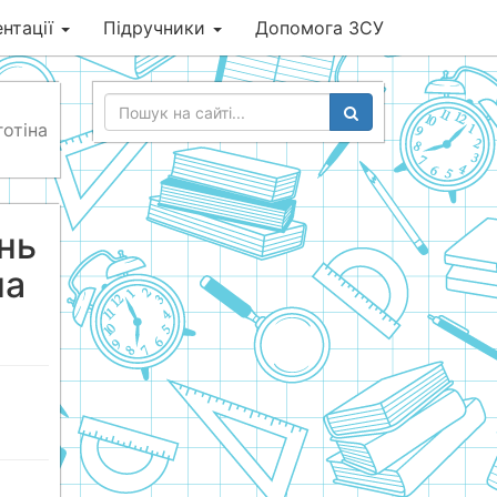
нтації
Підручники
Допомога ЗСУ
готіна
нь
на