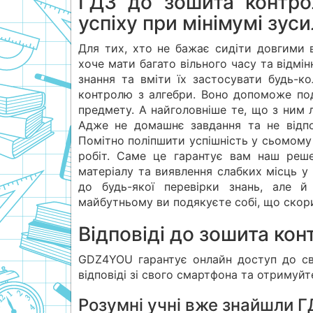
ГДЗ до зошита контро
успіху при мінімумі зус
Для тих, хто не бажає сидіти довгими 
хоче мати багато вільного часу та відмін
знання та вміти їх застосувати будь-
контролю з алгебри. Воно допоможе под
предмету. А найголовніше те, що з ним 
Адже не домашнє завдання та не відпо
Помітно поліпшити успішність у сьомому 
робіт. Саме це гарантує вам наш реше
матеріалу та виявлення слабких місць у
до будь-якої перевірки знань, але 
майбутньому ви подякуєте собі, що скор
Відповіді до зошита ко
GDZ4YOU гарантує онлайн доступ до сво
відповіді зі свого смартфона та отримуйт
Розумні учні вже знайшли ГД