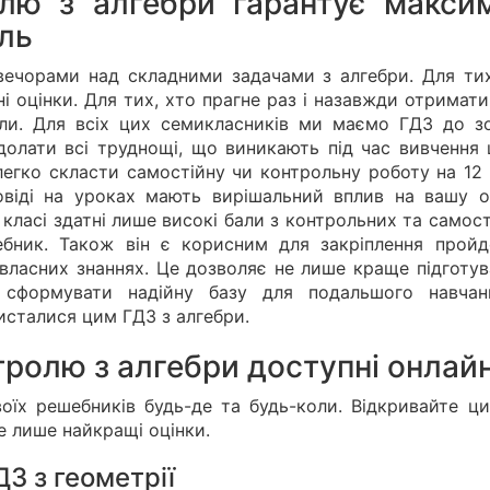
лю з алгебри гарантує макси
иль
вечорами над складними задачами з алгебри. Для тих
ні оцінки. Для тих, хто прагне раз і назавжди отримати
коли. Для всіх цих семикласників ми маємо ГДЗ до з
олати всі труднощі, що виникають під час вивчення 
легко скласти самостійну чи контрольну роботу на 12 
віді на уроках мають вирішальний вплив на вашу оц
класі здатні лише високі бали з контрольних та самос
бник. Також він є корисним для закріплення пройд
 власних знаннях. Це дозволяє не лише краще підготув
й сформувати надійну базу для подальшого навчан
исталися цим ГДЗ з алгебри.
нтролю з алгебри доступні онлай
їх решебників будь-де та будь-коли. Відкривайте ци
е лише найкращі оцінки.
З з геометрії