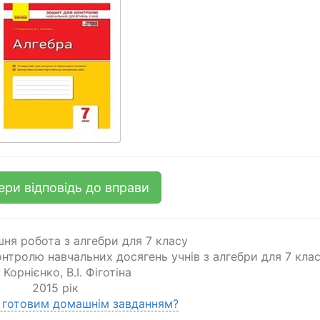
ери відповідь до вправи
ня робота з алгебри для 7 класу
онтролю навчальних досягень учнів з алгебри для 7 кла
. Корнієнко
,
В.І. Фіготіна
2015 рік
 готовим домашнім завданням?