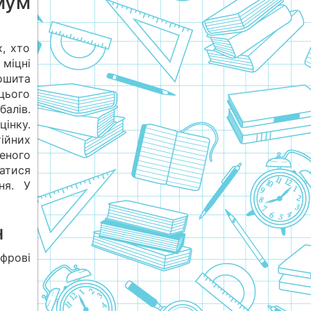
мум
, хто
 міцні
ошита
цього
балів.
інку.
тійних
еного
атися
ня. У
н
фрові