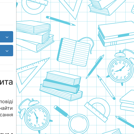
ита
повіді
найти
исання