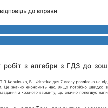
відповідь до вправи
х робіт з алгебри з ГДЗ до зош
. Корнієнко, В.І. Фіготіна для 7 класу розділено на від
т. Це значно економить час, якщо потрібно швидко з
о завдання з кожного варіанту, що значно полегшує нап