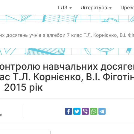
ГДЗ
Література
Презе
досягень учнів з алгебри 7 клас Т.Л. Корнієнко, В.І. Фі
контролю навчальних досяге
ас Т.Л. Корнієнко, В.І. Фіготі
2015 рік
ів