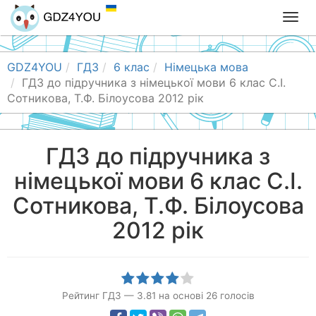
T
o
g
g
GDZ4YOU
ГДЗ
6 клас
Німецька мова
l
ГДЗ до підручника з німецької мови 6 клас С.І.
e
Сотникова, Т.Ф. Білоусова 2012 рік
n
a
v
ГДЗ до підручника з
i
німецької мови 6 клас С.І.
g
a
Сотникова, Т.Ф. Білоусова
t
i
2012 рік
o
n
Рейтинг ГДЗ
—
3.81
на основі
26
голосів