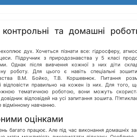
 контрольні та домашні робот
ехоплює дух. Хочеться пізнати все: гідросферу, атмос
роцеси. Підручник з природознавства у 5 класі прод
ми. Однак після вивчення кожної з них діти скла
йну роботу. Для цього є навіть спеціальні зошит
ства В.М. Бойко, Т.В. Коршевнюк. Питання розм
 відповісти правильно на кожен із них. Для того, щ
ожною тематичною роботою, вони можуть скорист
довідник відповідей на усі запитання зошита. П’ятикла
е відмінному навчанню.
арними оцінками
чень багато працює. Але під час виконання домашніх з
но мати можливість використати підказку. Особливо,