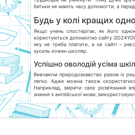
батьки не мають часу допомогти, а перед
Будь у колі кращих одн
Якщо учень спостерігає, як його одно
користуються допомогою сайту GDZ4YOU. 
яку не треба платити, а на сайті – ре
зусиль кожен школяр.
Успішно оволодій усіма шк
Вивчаючи природознавство разом із реш
легко. Адже можна також скористатися
Наприклад, звірити своє розв’язання 
знання з англійської мови, використовуюч