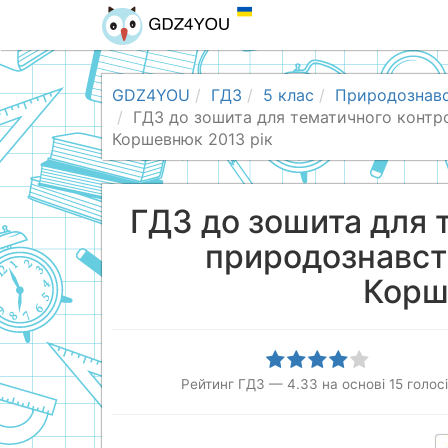
GDZ4YOU
ГДЗ
5 клас
Природознав
ГДЗ до зошита для тематичного контро
Коршевнюк 2013 рік
ГДЗ до зошита для 
природознавств
Корш
Рейтинг ГДЗ
—
4.33
на основі
15
голос