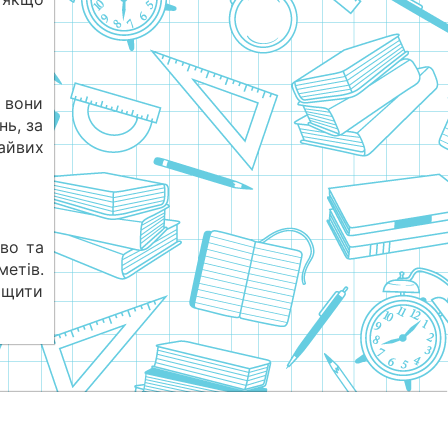
 вони
ь, за
айвих
во та
етів.
ащити