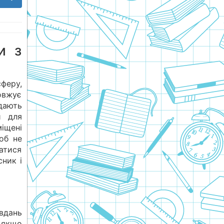
и з
феру,
овжує
дають
и для
іщені
об не
атися
сник і
авдань
 якщо