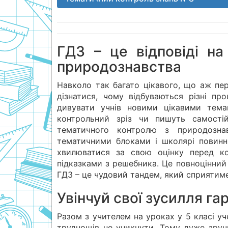
ГДЗ – це відповіді на
природознавства
Навколо так багато цікавого, що аж пер
дізнатися, чому відбуваються різні п
дивувати учнів новими цікавими тема
контрольний зріз чи пишуть самості
тематичного контролю з природознав
тематичними блоками і школярі повинні
хвилюватися за свою оцінку перед к
підказками з решебника. Це повноцінний 
ГДЗ – це чудовий тандем, який сприятим
Увінчуй свої зусилля г
Разом з учителем на уроках у 5 класі у
труднощів не уникнути. Тому дуже зруч