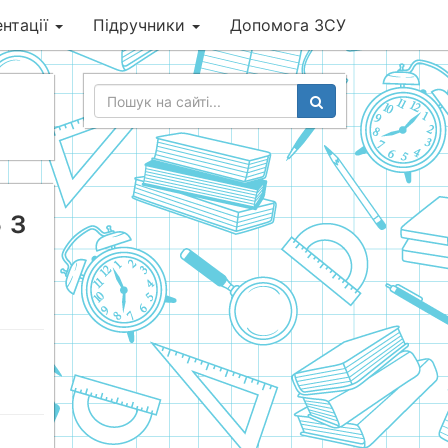
нтації
Підручники
Допомога ЗСУ
 з