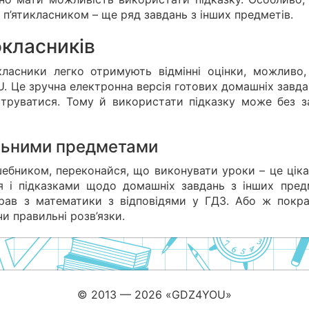
 п’ятикласником – ще ряд завдань з інших предметів.
окласників
класники легко отримують відмінні оцінки, можливо,
Це зручна електронна версія готових домашніх завдан
єструватися. Тому й використати підказку може без з
ільними предметами
ебником, переконайся, що виконувати уроки – це ціка
 і підказками щодо домашніх завдань з інших предм
вправ з математики з відповідями у ГДЗ. Або ж покр
и правильні розв’язки.
© 2013 — 2026 «GDZ4YOU»