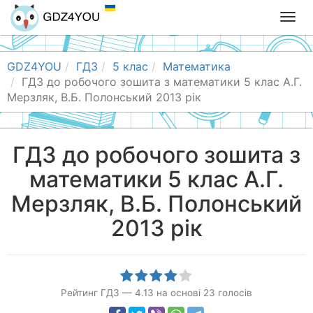
T
o
g
g
GDZ4YOU
ГДЗ
5 клас
Математика
l
ГДЗ до робочого зошита з математики 5 клас А.Г.
e
Мерзляк, В.Б. Полонський 2013 рік
n
a
v
ГДЗ до робочого зошита з
i
математики 5 клас А.Г.
g
a
Мерзляк, В.Б. Полонський
t
i
2013 рік
o
n
Рейтинг ГДЗ
—
4.13
на основі
23
голосів