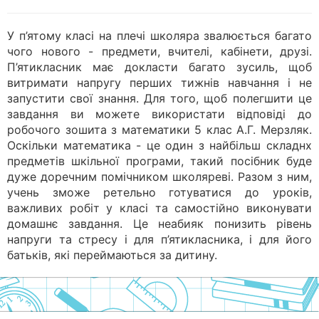
У п’ятому класі на плечі школяра звалюється багато
чого нового - предмети, вчителі, кабінети, друзі.
П’ятикласник має докласти багато зусиль, щоб
витримати напругу перших тижнів навчання і не
запустити свої знання. Для того, щоб полегшити це
завдання ви можете використати відповіді до
робочого зошита з математики 5 клас А.Г. Мерзляк.
Оскільки математика - це один з найбільш складнх
предметів шкільної програми, такий посібник буде
дуже доречним помічником школяреві. Разом з ним,
учень зможе ретельно готуватися до уроків,
важливих робіт у класі та самостійно виконувати
домашнє завдання. Це неабияк понизить рівень
напруги та стресу і для п’ятикласника, і для його
батьків, які переймаються за дитину.